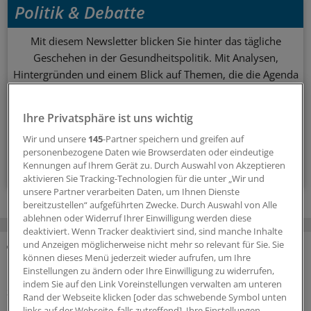
Politik & Debatte
Mit diesem Newsletter blicken Sie hinter das tägliche
Geschehen in der Gesundheitspolitik. Mit Analysen,
Hintergründen und einem Blick auf Themen, die die Agenda
bestimmen.
Ihre Privatsphäre ist uns wichtig
14-tägig, donnerstags
Wir und unsere
145
-Partner speichern und greifen auf
personenbezogene Daten wie Browserdaten oder eindeutige
Zum Abonnieren bitte anmelden
Kennungen auf Ihrem Gerät zu. Durch Auswahl von Akzeptieren
aktivieren Sie Tracking-Technologien für die unter „Wir und
unsere Partner verarbeiten Daten, um Ihnen Dienste
bereitzustellen“ aufgeführten Zwecke. Durch Auswahl von Alle
ablehnen oder Widerruf Ihrer Einwilligung werden diese
deaktiviert. Wenn Tracker deaktiviert sind, sind manche Inhalte
und Anzeigen möglicherweise nicht mehr so relevant für Sie. Sie
können dieses Menü jederzeit wieder aufrufen, um Ihre
MEHR ZUM THEMA
Einstellungen zu ändern oder Ihre Einwilligung zu widerrufen,
indem Sie auf den Link Voreinstellungen verwalten am unteren
Sparpaket sorgt für Unsicherheit
Rand der Webseite klicken [oder das schwebende Symbol unten
Praxisbesonderheiten in Zeiten des GKV-
links auf der Webseite, falls zutreffend]. Ihre Einstellungen