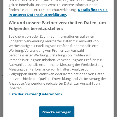
Spargesetzes: Klarheit soll es in der kommenden
gelten innerhalb unseres Website. Weitere Informationen
Woche geben
finden Sie in unserer Datenschutzerklärung.
Details finden Sie
in unserer Datenschutzerklärung.
Ein Passus des Beitragssatzstabilisierungsgesetz sorgt
Wir und unsere Partner verarbeiten Daten, um
für Unruhe unter Ärztinnen und Ärzten. Stehen die
Folgendes bereitzustellen:
Praxisbesonderheiten auf der Kippe? Oder eher doch
nicht? Kassenärzte und Krankenkassen verhandeln.
Speichern von oder Zugriff auf Informationen auf einem
Endgerät. Verwendung reduzierter Daten zur Auswahl von
06.08.2026
Werbeanzeigen. Erstellung von Profilen für personalisierte
Werbung. Verwendung von Profilen zur Auswahl
personalisierter Werbung. Erstellung von Profilen zur
Personalisierung von Inhalten. Verwendung von Profilen zur
GKV-Spargesetz
Auswahl personalisierter Inhalte. Messung der Werbeleistung.
Sparliste der KBV: So hoch könnten die Verluste
Messung der Performance von Inhalten. Analyse von
jeder Praxis sein
Zielgruppen durch Statistiken oder Kombinationen von Daten
aus verschiedenen Quellen. Entwicklung und Verbesserung der
Die Kassenärztliche Bundesvereinigung hat eine Liste
Angebote. Verwendung reduzierter Daten zur Auswahl von
vorgelegt, in der sie die möglichen finanziellen Folgen
Inhalten.
des GKV-Spargesetzes pro Ärztin bzw. Arzt auflistet. Die
Liste der Partner (Lieferanten)
Unterschiede zwischen Haus- und Fachärzten sind groß.
05.08.2026
Zwecke anzeigen