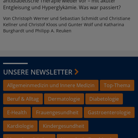
antidiabetische Therapie wieder vor – mit akuter
Entgleisung und Hyperglykämie. Was war passiert?
Von Christoph Werner und Sebastian Schmidt und Christiane
Kellner und Christof Kloos und Gunter Wolf und Katharina
Burghardt und Philipp A. Reuken
UNSERE NEWSLETTER
Allgemeinmedizin und Innere Medizin
Top-Thema
Beruf & Alltag
Dermatologie
Diabetologie
E-Health
Frauengesundheit
Gastroenterologie
Kardiologie
Kindergesundheit