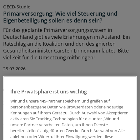
OECD-Studie
Primärversorgung: Wie viel Steuerung und
Eigenbeteiligung sollen es denn sein?
Für das geplante Primärversorgungssystem in
Deutschland gibt es viele Erfahrungen im Ausland. Ein
Ratschlag an die Koalition und den designierten
Gesundheitsminister Carsten Linnemann lautet: Bitte
viel Zeit für die Umsetzung mitbringen!
28.07.2026
Lipidmanagement
Ihre Privatsphäre ist uns wichtig
LDL-Cholesterin: Neue US-Leitlinie führt wieder
Wir und unsere
145
-Partner speichern und greifen auf
Zielwerte ein
personenbezogene Daten wie Browserdaten oder eindeutige
Die aktualisierte US-Leitlinie zur Dyslipidämie gleicht sich
Kennungen auf Ihrem Gerät zu. Durch Auswahl von Akzeptieren
stark der europäischen Leitlinie an: Die LDL-Cholesterin-
aktivieren Sie Tracking-Technologien für die unter „Wir und
unsere Partner verarbeiten Daten, um Ihnen Dienste
Zielwerte stehen wieder im Fokus.
bereitzustellen“ aufgeführten Zwecke. Durch Auswahl von Alle
ablehnen oder Widerruf Ihrer Einwilligung werden diese
21.07.2026