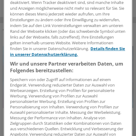
deaktiviert. Wenn Tracker deaktiviert sind, sind manche Inhalte
und Anzeigen möglicherweise nicht mehr so relevant für Sie. Sie
können dieses Menü jederzeit wieder aufrufen, um Ihre
Einstellungen zu ändern oder Ihre Einwilligung zu widerrufen,
indem Sie auf den Link Voreinstellungen verwalten am unteren
Rand der Webseite klicken [oder das schwebende Symbol unten
DAS KÖNNTE SIE AUCH INTERESSIEREN
links auf der Webseite, falls zutreffend]. Ihre Einstellungen
gelten innerhalb unseres Website. Weitere Informationen
finden Sie in unserer Datenschutzerklärung.
Details finden Sie
in unserer Datenschutzerklärung.
Wir und unsere Partner verarbeiten Daten, um
Folgendes bereitzustellen:
Speichern von oder Zugriff auf Informationen auf einem
Endgerät. Verwendung reduzierter Daten zur Auswahl von
Werbeanzeigen. Erstellung von Profilen für personalisierte
Werbung. Verwendung von Profilen zur Auswahl
personalisierter Werbung. Erstellung von Profilen zur
Personalisierung von Inhalten. Verwendung von Profilen zur
Auswahl personalisierter Inhalte. Messung der Werbeleistung.
Politische Perspektive
Messung der Performance von Inhalten. Analyse von
Nationale Politik an Europas Gesundheitszielen
Zielgruppen durch Statistiken oder Kombinationen von Daten
ausrichten
aus verschiedenen Quellen. Entwicklung und Verbesserung der
Angebote. Verwendung reduzierter Daten zur Auswahl von