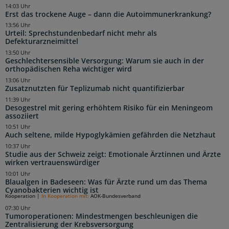
14:03 Uhr
Erst das trockene Auge – dann die Autoimmunerkrankung?
13:56 Uhr
Urteil: Sprechstundenbedarf nicht mehr als
Defekturarzneimittel
13:50 Uhr
Geschlechtersensible Versorgung: Warum sie auch in der
orthopädischen Reha wichtiger wird
13:06 Uhr
Zusatznutzten für Teplizumab nicht quantifizierbar
11:39 Uhr
Desogestrel mit gering erhöhtem Risiko für ein Meningeom
assoziiert
10:51 Uhr
Auch seltene, milde Hypoglykämien gefährden die Netzhaut
10:37 Uhr
Studie aus der Schweiz zeigt: Emotionale Ärztinnen und Ärzte
wirken vertrauenswürdiger
10:01 Uhr
Blaualgen in Badeseen: Was für Ärzte rund um das Thema
Cyanobakterien wichtig ist
Kooperation
|
In Kooperation mit:
AOK-Bundesverband
07:30 Uhr
Tumoroperationen: Mindestmengen beschleunigen die
Zentralisierung der Krebsversorgung