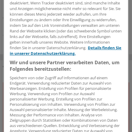
Der WIdO-Qualitätsmonitor 2026 weist für mehrere
deaktiviert. Wenn Tracker deaktiviert sind, sind manche Inhalte
komplexe Tumoroperationen steigende Fallzahlen je
und Anzeigen möglicherweise nicht mehr so relevant für Sie. Sie
Krankenhaus aus. Damit konzentriert sich die
können dieses Menü jederzeit wieder aufrufen, um Ihre
Versorgung auf weniger Kliniken.
Einstellungen zu ändern oder Ihre Einwilligung zu widerrufen,
indem Sie auf den Link Voreinstellungen verwalten am unteren
Kooperation
|
In Kooperation mit:
AOK-Bundesverband
Rand der Webseite klicken [oder das schwebende Symbol unten
06.08.2026
links auf der Webseite, falls zutreffend]. Ihre Einstellungen
gelten innerhalb unseres Website. Weitere Informationen
finden Sie in unserer Datenschutzerklärung.
Details finden Sie
in unserer Datenschutzerklärung.
Wir und unsere Partner verarbeiten Daten, um
Folgendes bereitzustellen:
DAS KÖNNTE SIE AUCH INTERESSIEREN
Speichern von oder Zugriff auf Informationen auf einem
Endgerät. Verwendung reduzierter Daten zur Auswahl von
Werbeanzeigen. Erstellung von Profilen für personalisierte
Werbung. Verwendung von Profilen zur Auswahl
personalisierter Werbung. Erstellung von Profilen zur
Personalisierung von Inhalten. Verwendung von Profilen zur
Auswahl personalisierter Inhalte. Messung der Werbeleistung.
Messung der Performance von Inhalten. Analyse von
Zielgruppen durch Statistiken oder Kombinationen von Daten
aus verschiedenen Quellen. Entwicklung und Verbesserung der
Angebote. Verwendung reduzierter Daten zur Auswahl von