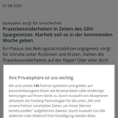
07.08.2026
Sparpaket sorgt für Unsicherheit
Praxisbesonderheiten in Zeiten des GKV-
Spargesetzes: Klarheit soll es in der kommenden
Woche geben
Ein Passus des Beitragssatzstabilisierungsgesetz sorgt
für Unruhe unter Ärztinnen und Ärzten. Stehen die
Praxisbesonderheiten auf der Kippe? Oder eher doch
nicht? Kassenärzte und Krankenkassen verhandeln.
06.08.2026
Ihre Privatsphäre ist uns wichtig
Wir und unsere
145
-Partner speichern und greifen auf
personenbezogene Daten wie Browserdaten oder eindeutige
WIdO-Qualitätsmonitor 2026
Kennungen auf Ihrem Gerät zu. Durch Auswahl von Akzeptieren
Tumoroperationen: Mindestmengen
aktivieren Sie Tracking-Technologien für die unter „Wir und
beschleunigen die Zentralisierung der
unsere Partner verarbeiten Daten, um Ihnen Dienste
Krebsversorgung
bereitzustellen“ aufgeführten Zwecke. Durch Auswahl von Alle
ablehnen oder Widerruf Ihrer Einwilligung werden diese