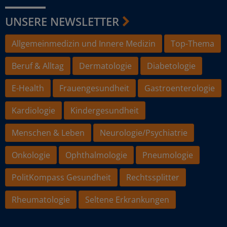
UNSERE NEWSLETTER
Allgemeinmedizin und Innere Medizin
Top-Thema
Beruf & Alltag
Dermatologie
Diabetologie
E-Health
Frauengesundheit
Gastroenterologie
Kardiologie
Kindergesundheit
Menschen & Leben
Neurologie/Psychiatrie
Onkologie
Ophthalmologie
Pneumologie
PolitKompass Gesundheit
Rechtssplitter
Rheumatologie
Seltene Erkrankungen