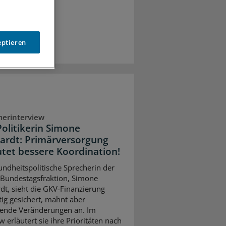
eptieren
erinterview
olitikerin Simone
ardt: Primärversorgung
tet bessere Koordination!
undheitspolitische Sprecherin der
Bundestagsfraktion, Simone
dt, sieht die GKV-Finanzierung
stig gesichert, mahnt aber
ifende Veränderungen an. Im
w erläutert sie ihre Prioritäten nach