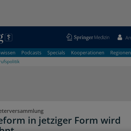
An
swissen
Podcasts
Specials
Kooperationen
Regionen
ufspolitik
reterversammlung
form in jetziger Form wird
hnt