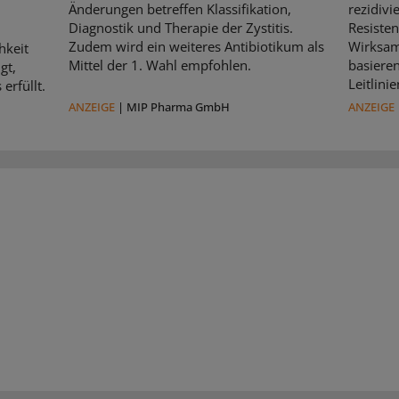
Änderungen betreffen Klassifikation,
rezidivi
Diagnostik und Therapie der Zystitis.
Resisten
Zudem wird ein weiteres Antibiotikum als
Wirksam
hkeit
Mittel der 1. Wahl empfohlen.
basiere
gt,
Leitlin
erfüllt.
ANZEIGE
|
MIP Pharma GmbH
ANZEIGE