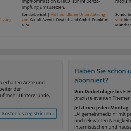
.
Impfkommission (STIKO) zur Influenza-
medizin
Impfung umzusetzen.
Sonderbericht
|
Mit freundlicher Unterstützung
Sonderbe
tützung
von:
Sanofi-Aventis Deutschland GmbH, Frankfurt
von:
Ido
a. M.
Münche
Haben Sie schon 
abonniert?
n
erhalten Ärzte und
beiter der
Von Diabetologie bis E-H
auf mehr Hintergründe,
praxisrelevanten Themen
Jetzt neu jeden Montag:
Kostenlos registrieren »
„Allgemeinmedizin“ mit p
und relevanten Neuigkei
internistischen und hausä