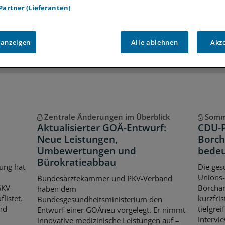
 Partner (Lieferanten)
iff auf alle
medizinischen Berichte und Kommentare
Voraussetzungen für den Zugang
 anzeigen
Alle ablehnen
Akz
Zentrale Änderungen im Überblick
Somm
Aktualisierter GOÄ-Entwurf:
CDU-P
Neue Leistungen,
Borch
Umbewertungen und
bedeu
Bürokratieabbau
ung hat
Die ges
Unions-
Bundesärztekammer und PKV-Verband
GKV-
Borchar
haben dem
listet.
kurzfri
Bundesgesundheitsministerium den
nd
tiefgre
Entwurf einer GOÄneu vorgelegt. Er nimmt
Intervie
innovative medizinische Leistungen auf –