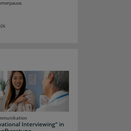
mmerpause.
026
mmunikation
ational Interviewing“ in
mpfberatung