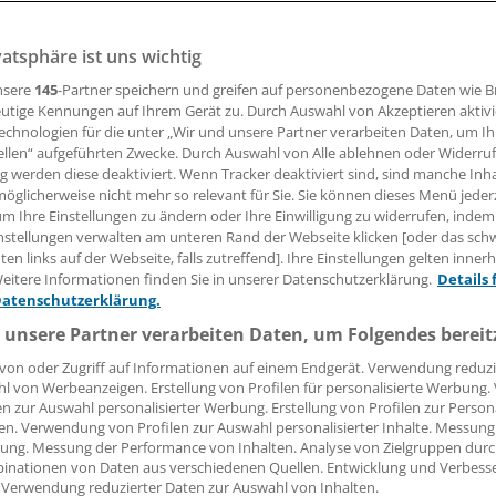
vatsphäre ist uns wichtig
srichtung ist auf der Zielgeraden. Zufrieden sind die Ärzte
mpfen in der Apotheke und die Reform der Psychotherapeu
nsere
145
-Partner speichern und greifen auf personenbezogene Daten wie 
sflächen.
utige Kennungen auf Ihrem Gerät zu. Durch Auswahl von Akzeptieren aktivi
echnologien für die unter „Wir und unsere Partner verarbeiten Daten, um I
ellen“ aufgeführten Zwecke. Durch Auswahl von Alle ablehnen oder Widerruf
ng werden diese deaktiviert. Wenn Tracker deaktiviert sind, sind manche Inh
 Leserin, lieber Leser,
öglicherweise nicht mehr so relevant für Sie. Sie können dieses Menü jeder
um Ihre Einstellungen zu ändern oder Ihre Einwilligung zu widerrufen, indem
tändigen Beitrag können Sie lesen, sobald Sie sich eingelogg
nstellungen verwalten am unteren Rand der Webseite klicken [oder das sc
en links auf der Webseite, falls zutreffend]. Ihre Einstellungen gelten inner
Jetzt anmelden »
Kostenlos registriere
eitere Informationen finden Sie in unserer Datenschutzerklärung.
Details 
Datenschutzerklärung.
 vergessen?
 unsere Partner verarbeiten Daten, um Folgendes bereit
es Problem beim Login?
von oder Zugriff auf Informationen auf einem Endgerät. Verwendung reduzi
l von Werbeanzeigen. Erstellung von Profilen für personalisierte Werbung
dung ist mit wenigen Klicks erledigt und kostenlos.
en zur Auswahl personalisierter Werbung. Erstellung von Profilen zur Person
teile des kostenlosen Login:
en. Verwendung von Profilen zur Auswahl personalisierter Inhalte. Messung
ung. Messung der Performance von Inhalten. Analyse von Zielgruppen durch
r
Analysen, Hintergründe und Infografiken
inationen von Daten aus verschiedenen Quellen. Entwicklung und Verbess
 Verwendung reduzierter Daten zur Auswahl von Inhalten.
usive
Interviews und Praxis-Tipps