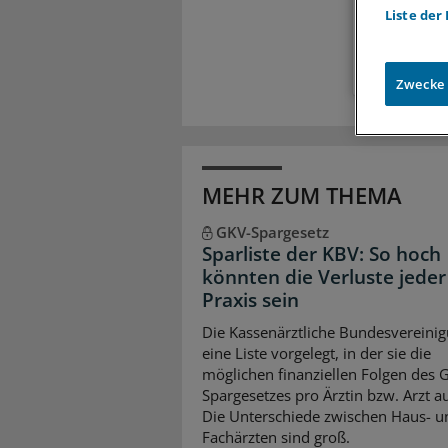
Liste der
Zugr
Zwecke
MEHR ZUM THEMA
GKV-Spargesetz
Sparliste der KBV: So hoch
könnten die Verluste jeder
Praxis sein
Die Kassenärztliche Bundesvereinig
eine Liste vorgelegt, in der sie die
möglichen finanziellen Folgen des 
Spargesetzes pro Ärztin bzw. Arzt auf
Die Unterschiede zwischen Haus- u
Fachärzten sind groß.