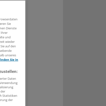
 gleichwohl
tenausbildung
Browserdaten
eren Sie
hnen Dienste
 Ihrer
alte und
zeit wieder
 Sie auf den
t haben.
hwebende
halb unseres
n »
finden Sie in
zustellen:
erter Daten
. Verwendung
alisierung
 der
 Statistiken
erung der