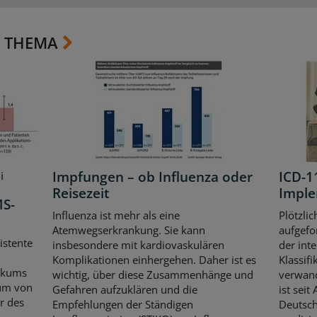
 THEMA
Impfungen – ob Influenza oder
ICD-11
i
Reisezeit
Imple
MS-
Influenza ist mehr als eine
Plötzlic
Atemwegserkrankung. Sie kann
aufgefo
istente
insbesondere mit kardiovaskulären
der inte
Komplikationen einhergehen. Daher ist es
Klassif
gikums
wichtig, über diese Zusammenhänge und
verwand
aum von
Gefahren aufzuklären und die
ist sei
r des
Empfehlungen der Ständigen
Deutsch