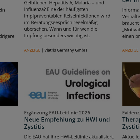
Gelbfieber, Hepatitis A, Malaria – und
Influenza? Eine der häufigsten
ein
Informat
impfpräventablen Reiseinfektionen wird
Verhalte
im Beratungsgespräch regelmäßig
braucht
übersehen. Wann und für wen die
„Motivat
Impfung besonders wichtig ist.
drigere
einen pr
ANZEIGE
|
Viatris Germany GmbH
ANZEIGE
Ergänzung EAU-Leitlinie 2026
Evidenz
Neue Empfehlung zu HWI und
Therap
Zystitis
Zystiti
Die EAU hat ihre HWI-Leitlinie aktualisiert.
Aktuelle