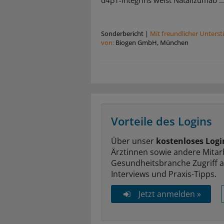
α4β1-Integrins weist Natalizumab ..
Sonderbericht
|
Mit freundlicher Unters
von:
Biogen GmbH, München
Vorteile des Logins
Über unser
kostenloses Logi
Ärztinnen sowie andere Mitar
Gesundheitsbranche Zugriff 
Interviews und Praxis-Tipps.
Jetzt anmelden »