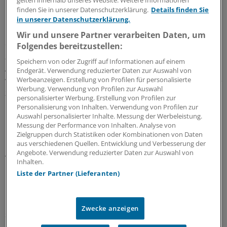
gelten innerhalb unseres Website. Weitere Informationen
und eine geöffnete Sprechstunde am Sonnabend. Sie
finden Sie in unserer Datenschutzerklärung.
Details finden Sie
musste sich in ihrem Berufsleben mit viel Papierkram
in unserer Datenschutzerklärung.
herumschlagen, einen Regress abwehren und lernen, in
Wir und unsere Partner verarbeiten Daten, um
der Praxis DMP umzusetzen. Für viele Hausärzte ist das
Folgendes bereitzustellen:
zwar Alltag - aber dennoch beeindruckend, findet
Speichern von oder Zugriff auf Informationen auf einem
Augenarzt Rösler. Er gibt offen zu, dass ihm der Alltag
Endgerät. Verwendung reduzierter Daten zur Auswahl von
von Landärzten fremd und er gekommen ist, diese Lücke
Werbeanzeigen. Erstellung von Profilen für personalisierte
Werbung. Verwendung von Profilen zur Auswahl
zu schließen. Dafür hat er sich ausgerechnet eine
personalisierter Werbung. Erstellung von Profilen zur
"Super-Ärztin" ausgesucht, wie die Frau von Karl-Heinz
Personalisierung von Inhalten. Verwendung von Profilen zur
Berndt meint. "Die ist immer für einen da, wenn man sie
Auswahl personalisierter Inhalte. Messung der Werbeleistung.
Messung der Performance von Inhalten. Analyse von
braucht." Deswegen kommen die Berndts schon seit
Zielgruppen durch Statistiken oder Kombinationen von Daten
über 25 Jahren in ihre Praxis, obwohl sie sogar noch
aus verschiedenen Quellen. Entwicklung und Verbesserung der
Alternativen haben. In Loitz (rund 3500 Einwohner)
Angebote. Verwendung reduzierter Daten zur Auswahl von
Inhalten.
praktizieren noch zwei weitere Ärzte.
Liste der Partner (Lieferanten)
Bei so viel Lob für die Ärztin fangen die ersten
Medienvertreter, die das Sprechzimmer bevölkern,
Zwecke anzeigen
schon an zu zweifeln, ob die Praxis denn überhaupt
repräsentativ ist. Zumindest ist die Arbeitsbelastung