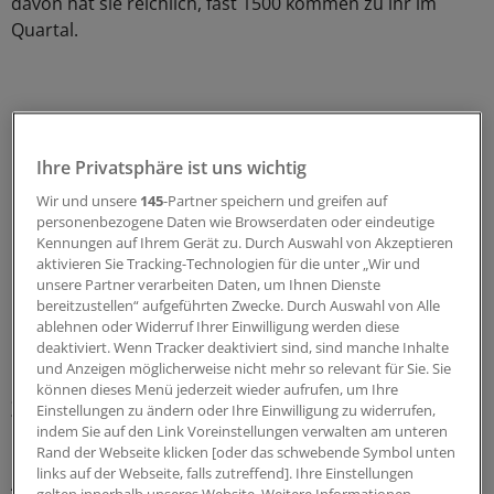
davon hat sie reichlich, fast 1500 kommen zu ihr im
Quartal.
Ihre Privatsphäre ist uns wichtig
Wir und unsere
145
-Partner speichern und greifen auf
personenbezogene Daten wie Browserdaten oder eindeutige
Kennungen auf Ihrem Gerät zu. Durch Auswahl von Akzeptieren
aktivieren Sie Tracking-Technologien für die unter „Wir und
unsere Partner verarbeiten Daten, um Ihnen Dienste
bereitzustellen“ aufgeführten Zwecke. Durch Auswahl von Alle
ablehnen oder Widerruf Ihrer Einwilligung werden diese
deaktiviert. Wenn Tracker deaktiviert sind, sind manche Inhalte
und Anzeigen möglicherweise nicht mehr so relevant für Sie. Sie
Drei Angestellte und zwei
können dieses Menü jederzeit wieder aufrufen, um Ihre
Zweigsprechstunden
Einstellungen zu ändern oder Ihre Einwilligung zu widerrufen,
indem Sie auf den Link Voreinstellungen verwalten am unteren
Rand der Webseite klicken [oder das schwebende Symbol unten
Um die versorgen zu können, braucht die Ärztin drei
links auf der Webseite, falls zutreffend]. Ihre Einstellungen
Angestellte, zwei Zweigsprechstunden in anderen Orten