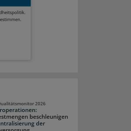
heitspolitik.
bestimmen.
ualitätsmonitor 2026
operationen:
stmengen beschleunigen
entralisierung der
versorgung