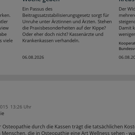
Ein Passus des
Der WId
rken.
Beitragssatzstabilisierungsgesetz sorgt für
mehrer
tler
Unruhe unter Ärztinnen und Ärzten. Stehen
steigen
rview
die Praxisbesonderheiten auf der Kippe?
Damit k
habe
Oder eher doch nicht? Kassenärzte und
weniger
s viele
Krankenkassen verhandeln.
Koopera
Bundesv
06.08.2026
06.08.2
2015
13:26 Uhr
ie
 Osteopathie durch die Kassen trägt die tatsächlichen Kost
 Menschen, die in Osteopathie eine Art Wellness sehen - w