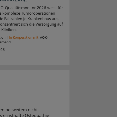
O-Qualitätsmonitor 2026 weist für
e komplexe Tumoroperationen
de Fallzahlen je Krankenhaus aus.
onzentriert sich die Versorgung auf
 Kliniken.
tion
|
In Kooperation mit:
AOK-
erband
026
en bei weitem nicht.
as ernsthafte Osteopathie