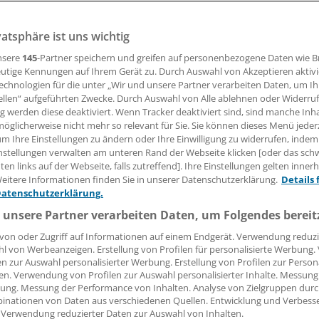
vatsphäre ist uns wichtig
eilmethoden liegen im Trend. Das merkt auch die BKK VBU, d
athie-Behandlungen finanziert.
nsere
145
-Partner speichern und greifen auf personenbezogene Daten wie 
utige Kennungen auf Ihrem Gerät zu. Durch Auswahl von Akzeptieren aktivi
echnologien für die unter „Wir und unsere Partner verarbeiten Daten, um I
ellen“ aufgeführten Zwecke. Durch Auswahl von Alle ablehnen oder Widerruf
28.07.2015, 09:20 Uhr
ng werden diese deaktiviert. Wenn Tracker deaktiviert sind, sind manche Inh
öglicherweise nicht mehr so relevant für Sie. Sie können dieses Menü jeder
um Ihre Einstellungen zu ändern oder Ihre Einwilligung zu widerrufen, indem
nstellungen verwalten am unteren Rand der Webseite klicken [oder das sc
en links auf der Webseite, falls zutreffend]. Ihre Einstellungen gelten inner
ngebote zur Kostenübernahme für alternative Heilmethode
eitere Informationen finden Sie in unserer Datenschutzerklärung.
Details 
Datenschutzerklärung.
enkasse Verkehrsbau Union (BKK VBU) kommen gut an. Diese
i Jahre, nachdem sie begonnen hat
Osteopathie-Behandlun
 unsere Partner verarbeiten Daten, um Folgendes bereit
von oder Zugriff auf Informationen auf einem Endgerät. Verwendung reduzi
l von Werbeanzeigen. Erstellung von Profilen für personalisierte Werbung
en zur Auswahl personalisierter Werbung. Erstellung von Profilen zur Person
cherten wissen es zu schätzen, dass sie neben der Schulme
en. Verwendung von Profilen zur Auswahl personalisierter Inhalte. Messung
eilmethoden der Homöopathie, der Osteopathie und der
ung. Messung der Performance von Inhalten. Analyse von Zielgruppen durch
schen Medizin nutzen können", sagt Helge Neuwerk, Stellv
inationen von Daten aus verschiedenen Quellen. Entwicklung und Verbess
 Verwendung reduzierter Daten zur Auswahl von Inhalten.
 BKK VBU. Er kündigte an, dass die Leistungen auch nach de