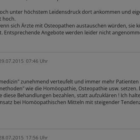
edoch unter höchstem Leidensdruck dort ankommen und eigen
t hoch.
enn sich Ärzte mit Osteopathen austauschen würden, sie k
et. Entsprechende Angebote werden leider nicht angenomme
29.07.2015
07:46 Uhr
ulmedizin" zunehmend verteufelt und immer mehr Patienten
methoden" wie die Homöopathie, Osteopathie usw. setzen.
 diese Behandlungen bezahlen, statt aufzuklären ! Ich halt
msatz bei Homöopathischen Mitteln mit steigender Tendenz 
28.07.2015
17:56 Uhr