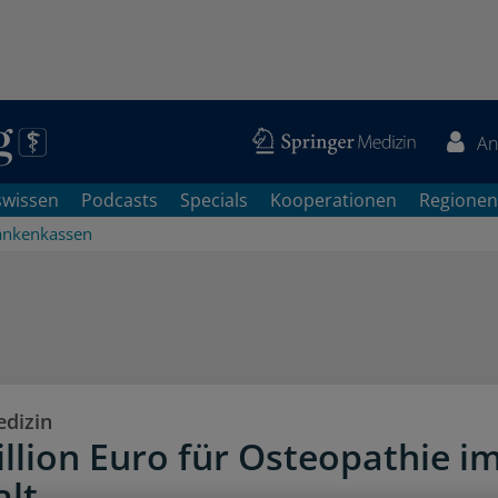
An
swissen
Podcasts
Specials
Kooperationen
Regionen
ankenkassen
edizin
illion Euro für Osteopathie i
lt