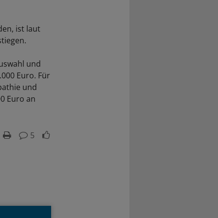
en, ist laut
stiegen.
auswahl und
.000 Euro. Für
pathie und
00 Euro an
5