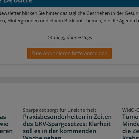
ewsletter blicken Sie hinter das tägliche Geschehen in der Gesund
sen, Hintergründen und einem Blick auf Themen, die die Agenda 
14-tägig, donnerstags
Zum Abonnieren bitte anmelden
Sparpaket sorgt für Unsicherheit
WIdO-Q
as
Praxisbesonderheiten in Zeiten
Tumor
wie
des GKV-Spargesetzes: Klarheit
Minde
neren
soll es in der kommenden
die Z
Woche geben
Krebs