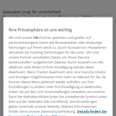
Sparpaket sorgt für Unsicherheit
Praxisbesonderheiten in Zeiten des GKV-
Spargesetzes: Klarheit soll es in der kommenden
Woche geben
Ihre Privatsphäre ist uns wichtig
Ein Passus des Beitragssatzstabilisierungsgesetz sorgt
Wir und unsere
145
-Partner speichern und greifen auf
für Unruhe unter Ärztinnen und Ärzten. Stehen die
personenbezogene Daten wie Browserdaten oder eindeutige
Kennungen auf Ihrem Gerät zu. Durch Auswahl von Akzeptieren
Praxisbesonderheiten auf der Kippe? Oder eher doch
aktivieren Sie Tracking-Technologien für die unter „Wir und
nicht? Kassenärzte und Krankenkassen verhandeln.
unsere Partner verarbeiten Daten, um Ihnen Dienste
bereitzustellen“ aufgeführten Zwecke. Durch Auswahl von Alle
06.08.2026
ablehnen oder Widerruf Ihrer Einwilligung werden diese
deaktiviert. Wenn Tracker deaktiviert sind, sind manche Inhalte
und Anzeigen möglicherweise nicht mehr so relevant für Sie. Sie
Seltene
können dieses Menü jederzeit wieder aufrufen, um Ihre
Fünf Orphan-Bewertungen: Zusatznutzen nicht
Einstellungen zu ändern oder Ihre Einwilligung zu widerrufen,
quantifizierbar
indem Sie auf den Link Voreinstellungen verwalten am unteren
Rand der Webseite klicken [oder das schwebende Symbol unten
Der Gemeinsame Bundesausschuss musste über gleich
links auf der Webseite, falls zutreffend]. Ihre Einstellungen
fünf Orphan Drugs entscheiden: Bei keinem Arzneimittel
gelten innerhalb unseres Website. Weitere Informationen
konnte ein Zusatznutzen festgestellt werden.
finden Sie in unserer Datenschutzerklärung.
Details finden Sie