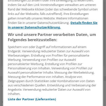
Einstellungen zu ändern oder Ihre Einwilligung zu widerrufen,
Politik & Debatte
indem Sie auf den Link Voreinstellungen verwalten am unteren
Rand der Webseite klicken [oder das schwebende Symbol unten
links auf der Webseite, falls zutreffend]. Ihre Einstellungen
Mit diesem Newsletter blicken Sie hinter das tägliche
gelten innerhalb unseres Website. Weitere Informationen
Geschehen in der Gesundheitspolitik. Mit Analysen,
finden Sie in unserer Datenschutzerklärung.
Details finden Sie
Hintergründen und einem Blick auf Themen, die die Agenda
in unserer Datenschutzerklärung.
bestimmen.
Wir und unsere Partner verarbeiten Daten, um
Folgendes bereitzustellen:
14-tägig, donnerstags
Speichern von oder Zugriff auf Informationen auf einem
Endgerät. Verwendung reduzierter Daten zur Auswahl von
Werbeanzeigen. Erstellung von Profilen für personalisierte
Zum Abonnieren bitte anmelden
Werbung. Verwendung von Profilen zur Auswahl
personalisierter Werbung. Erstellung von Profilen zur
Personalisierung von Inhalten. Verwendung von Profilen zur
Auswahl personalisierter Inhalte. Messung der Werbeleistung.
Messung der Performance von Inhalten. Analyse von
Zielgruppen durch Statistiken oder Kombinationen von Daten
aus verschiedenen Quellen. Entwicklung und Verbesserung der
Angebote. Verwendung reduzierter Daten zur Auswahl von
MEHR ZUM THEMA
Inhalten.
Liste der Partner (Lieferanten)
Notfallversorgung