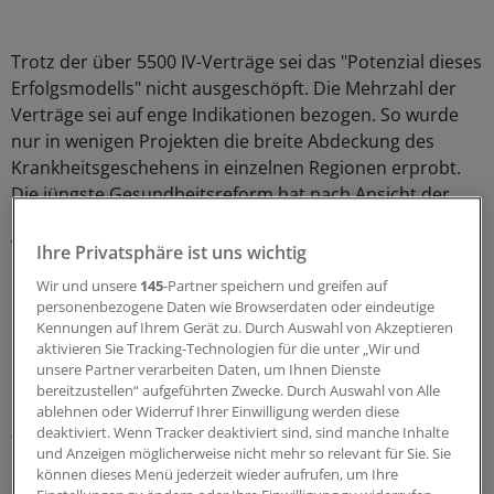
Trotz der über 5500 IV-Verträge sei das "Potenzial dieses
Erfolgsmodells" nicht ausgeschöpft. Die Mehrzahl der
Verträge sei auf enge Indikationen bezogen. So wurde
nur in wenigen Projekten die breite Abdeckung des
Krankheitsgeschehens in einzelnen Regionen erprobt.
Die jüngste Gesundheitsreform hat nach Ansicht der
Regierung die Weichen gestellt, damit die integrierte
Versorgung "zu einer Alternative zur Regelversorgung
Ihre Privatsphäre ist uns wichtig
heranwächst".
(fst)
Wir und unsere
145
-Partner speichern und greifen auf
personenbezogene Daten wie Browserdaten oder eindeutige
Kennungen auf Ihrem Gerät zu. Durch Auswahl von Akzeptieren
0
aktivieren Sie Tracking-Technologien für die unter „Wir und
unsere Partner verarbeiten Daten, um Ihnen Dienste
Schlagworte:
bereitzustellen“ aufgeführten Zwecke. Durch Auswahl von Alle
ablehnen oder Widerruf Ihrer Einwilligung werden diese
Berufspolitik
Krankenkassen
deaktiviert. Wenn Tracker deaktiviert sind, sind manche Inhalte
und Anzeigen möglicherweise nicht mehr so relevant für Sie. Sie
Ihr Newsletter zum Thema
können dieses Menü jederzeit wieder aufrufen, um Ihre