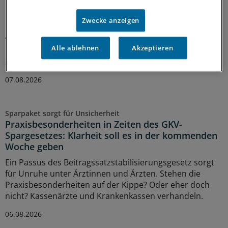
Neuer Bereitschaftsdienst in Nordrhein ist ein
Erfolgsmodell
Zwecke anzeigen
In nur zwölf Stunden waren die 6.000 Fahrdienste
vergeben: Der neu strukturierte ärztliche
Alle ablehnen
Akzeptieren
Bereitschaftsdienst in Nordrhein wird gut angenommen.
Zuständig sind spezielle Kooperationsmediziner.
07.08.2026
Sparpaket sorgt für Unsicherheit
Praxisbesonderheiten in Zeiten des GKV-
Spargesetzes: Klarheit soll es in der kommenden
Woche geben
Ein Passus des Beitragssatzstabilisierungsgesetz sorgt
für Unruhe unter Ärztinnen und Ärzten. Stehen die
Praxisbesonderheiten auf der Kippe? Oder eher doch
nicht? Kassenärzte und Krankenkassen verhandeln.
06.08.2026