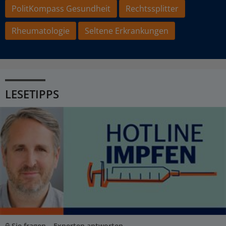
PolitKompass Gesundheit
Rechtssplitter
Rheumatologie
Seltene Erkrankungen
LESETIPPS
Sie fragen – Experten antworten