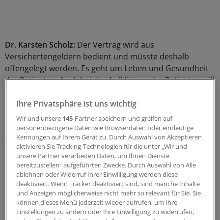
Dr. Karsten Scholz:
Der Vertrag wird aus
Versichertengeldern bedient und müsste deshalb
offengelegt werden. Es geht um Leben und Gesundheit
der Patienten. Auch bei der Aufklärung der Patienten will
ich wissen, was von der Aufklärung eigentlich bei den
Patienten ankommt. Es muss dazu eine Stelle geben, die
Ihre Privatsphäre ist uns wichtig
das Ganze unabhängig bewertet.
Wir und unsere
145
-Partner speichern und greifen auf
personenbezogene Daten wie Browserdaten oder eindeutige
Kennungen auf Ihrem Gerät zu. Durch Auswahl von Akzeptieren
Zudem wurde mit dem AMNOG erlaubt, dass die
aktivieren Sie Tracking-Technologien für die unter „Wir und
Pharma-Industrie Vertragspartner in der
unsere Partner verarbeiten Daten, um Ihnen Dienste
Integrationsversorgung sein kann. Mit dem neuen
bereitzustellen“ aufgeführten Zwecke. Durch Auswahl von Alle
Infektionsschutzgesetz wurde erlaubt, dass auch bei
ablehnen oder Widerruf Ihrer Einwilligung werden diese
deaktiviert. Wenn Tracker deaktiviert sind, sind manche Inhalte
Integrationsverträgen die Abrechnung über einen
und Anzeigen möglicherweise nicht mehr so relevant für Sie. Sie
Partner möglich ist, also etwa über die Pharmaindustrie.
können dieses Menü jederzeit wieder aufrufen, um Ihre
Dass Patientendaten potenziell an die Industrie gehen -
Einstellungen zu ändern oder Ihre Einwilligung zu widerrufen,