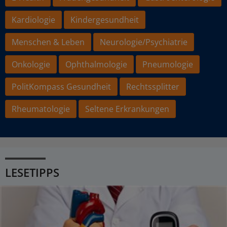
Kardiologie
Kindergesundheit
Menschen & Leben
Neurologie/Psychiatrie
Onkologie
Ophthalmologie
Pneumologie
PolitKompass Gesundheit
Rechtssplitter
Rheumatologie
Seltene Erkrankungen
LESETIPPS