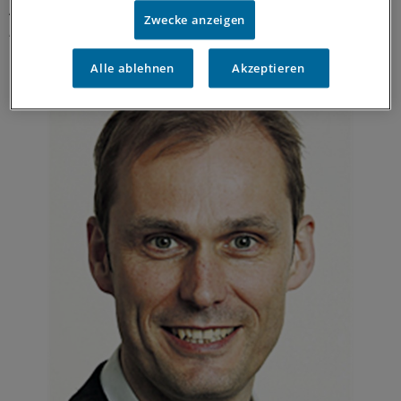
Ärzte Zeitung:
Können Patienten, die an Schizophrenie
Zwecke anzeigen
leiden, die Umstände des Vertrages einschätzen?
Alle ablehnen
Akzeptieren