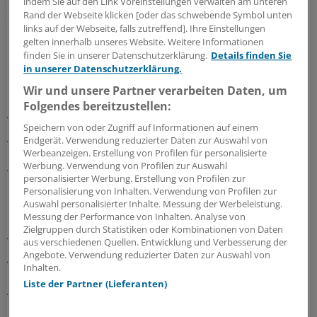
darüber muss man reden und es dem Patienten
indem Sie auf den Link Voreinstellungen verwalten am unteren
Rand der Webseite klicken [oder das schwebende Symbol unten
deutlich sagen. Das ist eine ganz neue Dimension der
links auf der Webseite, falls zutreffend]. Ihre Einstellungen
Intransparenz!
gelten innerhalb unseres Website. Weitere Informationen
finden Sie in unserer Datenschutzerklärung.
Details finden Sie
Dr. Matthias Walle:
Von mir aus könnte man den Vertrag
in unserer Datenschutzerklärung.
offenlegen. Er ist kein Teufelswerk, sondern für
Wir und unsere Partner verarbeiten Daten, um
Patienten, die sich einschreiben, gut und führt zu einer
Folgendes bereitzustellen:
Versorgungsverbesserung. Aber ich kann I3G und die
Speichern von oder Zugriff auf Informationen auf einem
AOK verstehen, dass sie als wettbewerblich aufgestellte
Endgerät. Verwendung reduzierter Daten zur Auswahl von
Werbeanzeigen. Erstellung von Profilen für personalisierte
Unternehmen nicht wollen, dass ihr Vertrag öffentlich
Werbung. Verwendung von Profilen zur Auswahl
wird und dann kopiert wird.
personalisierter Werbung. Erstellung von Profilen zur
Personalisierung von Inhalten. Verwendung von Profilen zur
Auswahl personalisierter Inhalte. Messung der Werbeleistung.
Die Verträge liegen dem Sozialministerium vor. Das gibt
Messung der Performance von Inhalten. Analyse von
Kontrolle und Sicherheit. Die Datensicherheit wurde
Zielgruppen durch Statistiken oder Kombinationen von Daten
vom Landesdatenschutzbeauftragten bewertet. Für uns
aus verschiedenen Quellen. Entwicklung und Verbesserung der
Angebote. Verwendung reduzierter Daten zur Auswahl von
gilt: Die I3G hat nur aggregierte Daten, die keinen
Inhalten.
Rückschluss auf Patienten, Verordnungen oder einzelne
Liste der Partner (Lieferanten)
Ärzte zulassen.