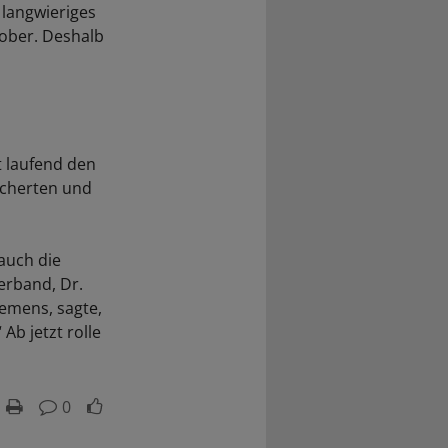
 langwieriges
tober. Deshalb
t laufend den
icherten und
 auch die
erband, Dr.
emens, sagte,
Ab jetzt rolle
0