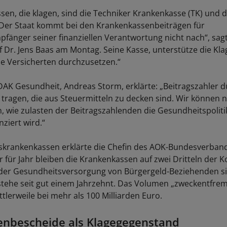
sen, die klagen, sind die Techniker Krankenkasse (TK) und 
Der Staat kommt bei den Krankenkassenbeiträgen für
fänger seiner finanziellen Verantwortung nicht nach“, sagt
 Dr. Jens Baas am Montag. Seine Kasse, unterstütze die Kl
die Versicherten durchzusetzen.“
DAK Gesundheit, Andreas Storm, erklärte: „Beitragszahler d
 tragen, die aus Steuermitteln zu decken sind. Wir können n
, wie zulasten der Beitragszahlenden die Gesundheitspolit
nziert wird.“
rtskrankenkassen erklärte die Chefin des AOK-Bundesverband
 für Jahr bleiben die Krankenkassen auf zwei Dritteln der K
der Gesundheitsversorgung von Bürgergeld-Beziehenden sit
tehe seit gut einem Jahrzehnt. Das Volumen „zweckentfrem
ttlerweile bei mehr als 100 Milliarden Euro.
enbescheide als Klagegegenstand