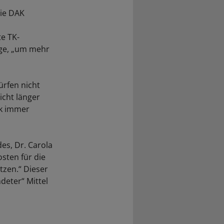
die DAK
e TK-
age, „um mehr
ürfen nicht
icht länger
ik immer
es, Dr. Carola
osten für die
zen.“ Dieser
deter“ Mittel