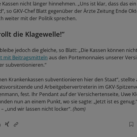
 Kassen nicht länger hinnehmen. „Uns ist klar, dass das ein
d“, so GKV-Chef Blatt gegenüber der Ärzte Zeitung Ende Ok
h weiter mit der Politik sprechen.
rollt die Klagewelle!“
bleibe jedoch die gleiche, so Blatt: „Die Kassen können nich
t mit Beitragsmitteln
aus den Portemonnaies unserer Vers
er subventionieren.“
chen Krankenkassen subventionieren hier den Staat“, stellte
tsvorsitzende und Arbeitgebervertreterin im GKV-Spitzenv
mann, fest. Ihr Pendant auf der Versichertenseite, Uwe Kl
nden nun an einem Punkt, wo sie sagte: „Jetzt ist es genug.“ 
 – „und wir lassen nicht locker“.
(hom)