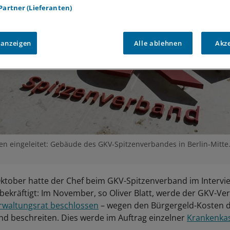
 Partner (Lieferanten)
 anzeigen
Alle ablehnen
Akz
en eingeleitet: Gebäude des GKV-Spitzenverbandes in Berlin-Mitte
tober hatte der Chef beim GKV-Spitzenverband im Intervie
 bekräftigt: Im November, so Oliver Blatt, werde der GKV-V
rwaltungsrat beschlossen
– wegen den Bürgergeld-Kosten 
d beschreiten. Dies werde im Auftrag einzelner
Krankenka