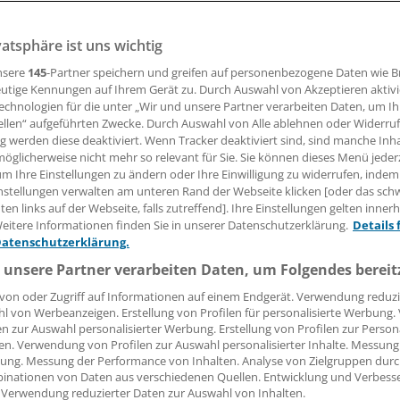
und
vatsphäre ist uns wichtig
nsere
145
-Partner speichern und greifen auf personenbezogene Daten wie 
hrere Milliarden Euro – und das seit Jahren: Nun hat der G
utige Kennungen auf Ihrem Gerät zu. Durch Auswahl von Akzeptieren aktivi
d wegen der Kosten für Bürgergeldbezieher erste Klagen 
echnologien für die unter „Wir und unsere Partner verarbeiten Daten, um I
ht. Eine schnelle Entscheidung ist nicht zu erwarten.
ellen“ aufgeführten Zwecke. Durch Auswahl von Alle ablehnen oder Widerruf
ng werden diese deaktiviert. Wenn Tracker deaktiviert sind, sind manche Inh
öglicherweise nicht mehr so relevant für Sie. Sie können dieses Menü jeder
um Ihre Einstellungen zu ändern oder Ihre Einwilligung zu widerrufen, indem
01.12.2025, 05:00 Uhr
| aktualisiert:
01.12.2025, 13:30 Uhr
nstellungen verwalten am unteren Rand der Webseite klicken [oder das sc
en links auf der Webseite, falls zutreffend]. Ihre Einstellungen gelten inner
eitere Informationen finden Sie in unserer Datenschutzerklärung.
Details 
Datenschutzerklärung.
 unsere Partner verarbeiten Daten, um Folgendes bereit
von oder Zugriff auf Informationen auf einem Endgerät. Verwendung reduzi
l von Werbeanzeigen. Erstellung von Profilen für personalisierte Werbung
en zur Auswahl personalisierter Werbung. Erstellung von Profilen zur Person
en. Verwendung von Profilen zur Auswahl personalisierter Inhalte. Messung
ung. Messung der Performance von Inhalten. Analyse von Zielgruppen durch
inationen von Daten aus verschiedenen Quellen. Entwicklung und Verbess
 Verwendung reduzierter Daten zur Auswahl von Inhalten.