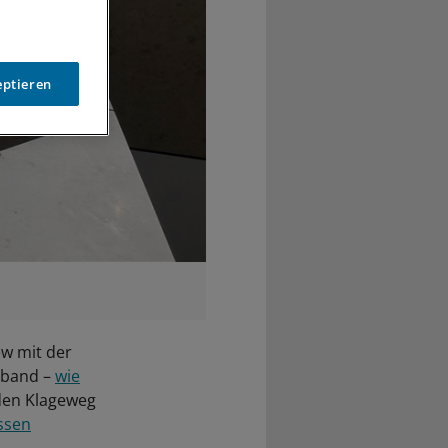
eptieren
.
w mit der
erband –
wie
den Klageweg
ssen