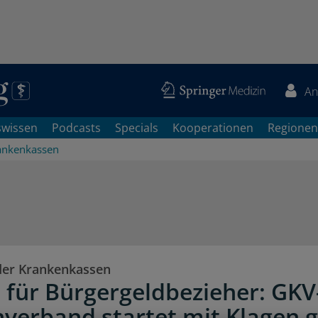
An
swissen
Podcasts
Specials
Kooperationen
Regionen
ankenkassen
der Krankenkassen
 für Bürgergeldbezieher: GKV
nverband startet mit Klagen 