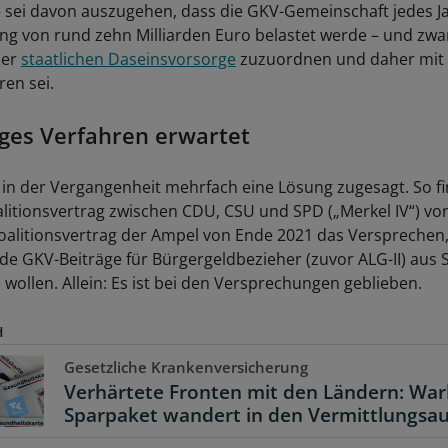
 – sei davon auszugehen, dass die GKV-Gemeinschaft jedes Ja
 von rund zehn Milliarden Euro belastet werde – und zwar
der
staatlichen Daseinsvorsorge
zuzuordnen und daher mit 
en sei.
ges Verfahren erwartet
t in der Vergangenheit mehrfach eine Lösung zugesagt. So fi
litionsvertrag zwischen CDU, CSU und SPD („Merkel IV“) vo
oalitionsvertrag der Ampel von Ende 2021 das Versprechen
e GKV-Beiträge für Bürgergeldbezieher (zuvor ALG-II) aus 
wollen. Allein: Es ist bei den Versprechungen geblieben.
H
Gesetzliche Krankenversicherung
Verhärtete Fronten mit den Ländern: Wa
Sparpaket wandert in den Vermittlungsa