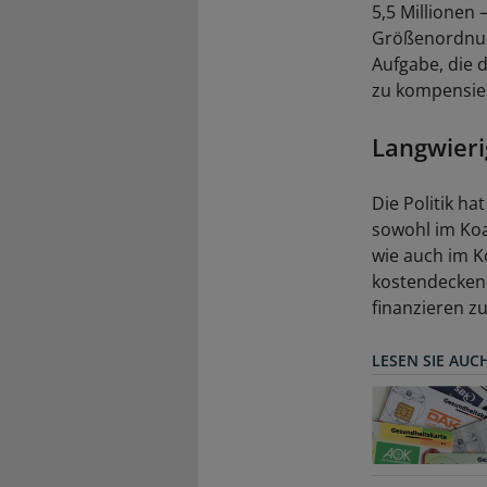
5,5 Millionen
Größenordnung
Aufgabe, die 
zu kompensier
Langwieri
Die Politik ha
sowohl im Koa
wie auch im K
kostendeckend
ﬁnanzieren zu 
LESEN SIE AUC