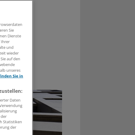
Browserdaten
KV-
eren Sie
gegen den
hnen Dienste
 Ihrer
alte und
zeit wieder
 Sie auf den
hwebende
halb unseres
finden Sie in
0
zustellen:
erter Daten
. Verwendung
alisierung
 der
 Statistiken
erung der