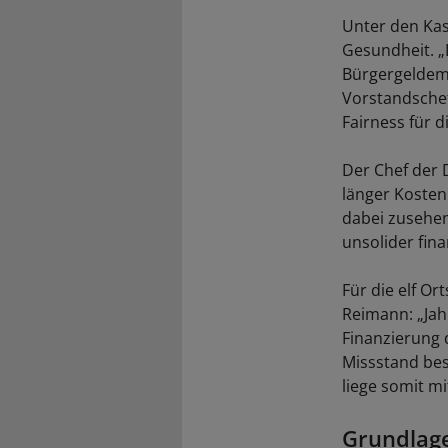
Unter den Kas
Gesundheit. „
Bürgergeldemp
Vorstandschef
Fairness für 
Der Chef der 
länger Kosten
dabei zusehen
unsolider fina
Für die elf O
Reimann: „Jahr
Finanzierung 
Missstand bes
liege somit mi
Grundlag