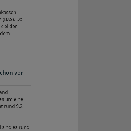
enkassen
 (BAS). Da
Ziel der
r dem
schon vor
band
 es um eine
t rund 9,2
 sind es rund