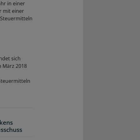
hr in einer
 mit einer
Steuermitteln
ndet sich
n März 2018
,
Steuermitteln
rkens
usschuss