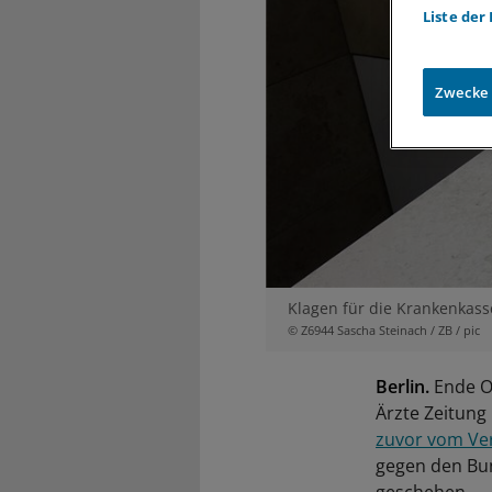
Liste der
Zwecke
Klagen für die Krankenkass
© Z6944 Sascha Steinach / ZB / pic
Berlin.
Ende Ok
Ärzte Zeitung
zuvor vom Ve
gegen den Bun