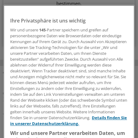
bestimmen.
14-tägig, donnerstags
Ihre Privatsphäre ist uns wichtig
Wir und unsere
145
-Partner speichern und greifen auf
Zum Abonnieren bitte anmelden
personenbezogene Daten wie Browserdaten oder eindeutige
Kennungen auf Ihrem Gerät zu. Durch Auswahl von Akzeptieren
aktivieren Sie Tracking-Technologien für die unter „Wir und
unsere Partner verarbeiten Daten, um Ihnen Dienste
bereitzustellen“ aufgeführten Zwecke. Durch Auswahl von Alle
ablehnen oder Widerruf Ihrer Einwilligung werden diese
deaktiviert. Wenn Tracker deaktiviert sind, sind manche Inhalte
und Anzeigen möglicherweise nicht mehr so relevant für Sie. Sie
MEHR ZUM THEMA
können dieses Menü jederzeit wieder aufrufen, um Ihre
Einstellungen zu ändern oder Ihre Einwilligung zu widerrufen,
Tarifrunde beendet
indem Sie auf den Link Voreinstellungen verwalten am unteren
Zweistufig 5,4 Prozent mehr Geld für Ärztinnen
Rand der Webseite klicken [oder das schwebende Symbol unten
und Ärzte an landeseigenen Unikliniken
links auf der Webseite, falls zutreffend]. Ihre Einstellungen
gelten innerhalb unseres Website. Weitere Informationen
Vergleichsweise geräuschlos bringen der Marburger
finden Sie in unserer Datenschutzerklärung.
Details finden Sie
Bund und die Tarifgemeinschaft der Länder ihre
in unserer Datenschutzerklärung.
Gehaltsverhandlungen für Ärzte an Unikliniken in der 3.
Wir und unsere Partner verarbeiten Daten, um
Sitzung zum Abschluss. Der keineswegs üppig ausfällt.