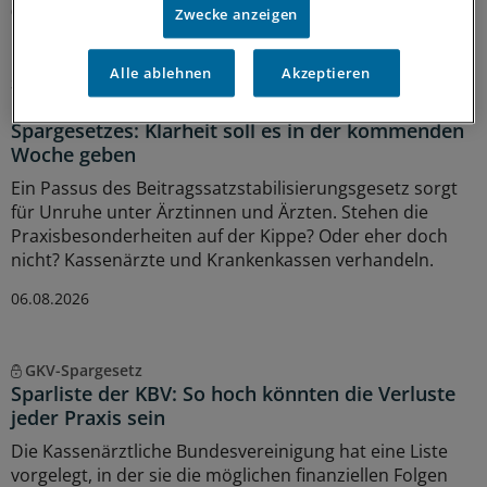
07.08.2026
Zwecke anzeigen
Alle ablehnen
Akzeptieren
Sparpaket sorgt für Unsicherheit
Praxisbesonderheiten in Zeiten des GKV-
Spargesetzes: Klarheit soll es in der kommenden
Woche geben
Ein Passus des Beitragssatzstabilisierungsgesetz sorgt
für Unruhe unter Ärztinnen und Ärzten. Stehen die
Praxisbesonderheiten auf der Kippe? Oder eher doch
nicht? Kassenärzte und Krankenkassen verhandeln.
06.08.2026
GKV-Spargesetz
Sparliste der KBV: So hoch könnten die Verluste
jeder Praxis sein
Die Kassenärztliche Bundesvereinigung hat eine Liste
vorgelegt, in der sie die möglichen finanziellen Folgen