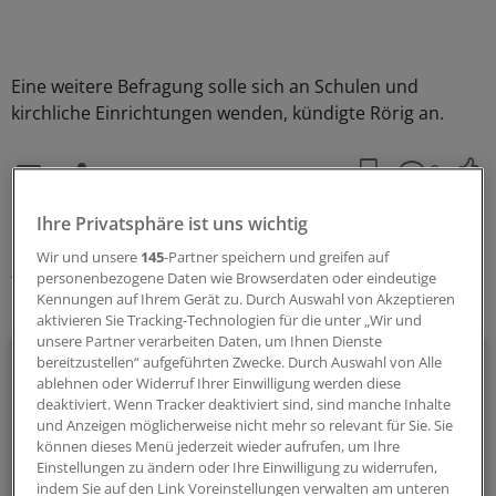
Eine weitere Befragung solle sich an Schulen und
kirchliche Einrichtungen wenden, kündigte Rörig an.
0
Ihre Privatsphäre ist uns wichtig
Schlagworte:
Wir und unsere
145
-Partner speichern und greifen auf
Berufspolitik
personenbezogene Daten wie Browserdaten oder eindeutige
Kennungen auf Ihrem Gerät zu. Durch Auswahl von Akzeptieren
Ihr Newsletter zum Thema
aktivieren Sie Tracking-Technologien für die unter „Wir und
unsere Partner verarbeiten Daten, um Ihnen Dienste
Politik & Debatte
bereitzustellen“ aufgeführten Zwecke. Durch Auswahl von Alle
ablehnen oder Widerruf Ihrer Einwilligung werden diese
deaktiviert. Wenn Tracker deaktiviert sind, sind manche Inhalte
Mit diesem Newsletter blicken Sie hinter das tägliche
und Anzeigen möglicherweise nicht mehr so relevant für Sie. Sie
Geschehen in der Gesundheitspolitik. Mit Analysen,
können dieses Menü jederzeit wieder aufrufen, um Ihre
Hintergründen und einem Blick auf Themen, die die Agenda
Einstellungen zu ändern oder Ihre Einwilligung zu widerrufen,
bestimmen.
indem Sie auf den Link Voreinstellungen verwalten am unteren