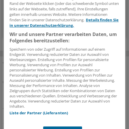
Rand der Webseite klicken [oder das schwebende Symbol unten
links auf der Webseite, falls zutreffend]. Ihre Einstellungen
14-tägig, donnerstags
gelten innerhalb unseres Website. Weitere Informationen
finden Sie in unserer Datenschutzerklärung.
Details finden Sie
in unserer Datenschutzerklärung.
Zum Abonnieren bitte anmelden
Wir und unsere Partner verarbeiten Daten, um
Folgendes bereitzustellen:
Speichern von oder Zugriff auf Informationen auf einem
Endgerät. Verwendung reduzierter Daten zur Auswahl von
Werbeanzeigen. Erstellung von Profilen für personalisierte
Werbung. Verwendung von Profilen zur Auswahl
MEHR ZUM THEMA
personalisierter Werbung. Erstellung von Profilen zur
Personalisierung von Inhalten. Verwendung von Profilen zur
Auswahl personalisierter Inhalte. Messung der Werbeleistung.
Notfallversorgung
Messung der Performance von Inhalten. Analyse von
Neuer Bereitschaftsdienst in Nordrhein ist ein
Zielgruppen durch Statistiken oder Kombinationen von Daten
Erfolgsmodell
aus verschiedenen Quellen. Entwicklung und Verbesserung der
Angebote. Verwendung reduzierter Daten zur Auswahl von
In nur zwölf Stunden waren die 6.000 Fahrdienste
Inhalten.
vergeben: Der neu strukturierte ärztliche
Liste der Partner (Lieferanten)
Bereitschaftsdienst in Nordrhein wird gut angenommen.
Zuständig sind spezielle Kooperationsmediziner.