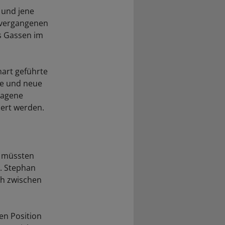
 und jene
n vergangenen
s Gassen im
hart geführte
te und neue
ragene
iert werden.
e müssten
r. Stephan
ch zwischen
en Position