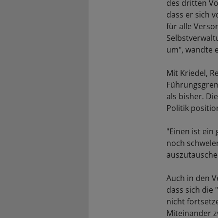
des dritten Vo
dass er sich 
für alle Verso
Selbstverwalt
um", wandte e
Mit Kriedel, R
Führungsgremi
als bisher. D
Politik positio
"Einen ist ein
noch schwelen
auszutausche
Auch in den V
dass sich die
nicht fortset
Miteinander z