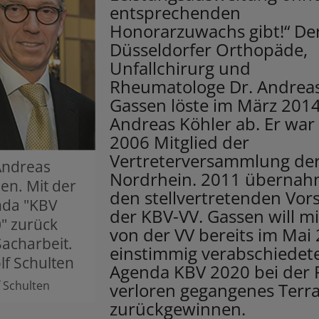
entsprechenden
Honorarzuwachs gibt!“ De
Düsseldorfer Orthopäde,
Unfallchirurg und
Rheumatologe Dr. Andrea
Gassen löste im März 2014
Andreas Köhler ab. Er war 
2006 Mitglied der
Vertreterversammlung de
Andreas
Nordrhein. 2011 übernah
en. Mit der
den stellvertretenden Vors
nda "KBV
der KBV-VV. Gassen will mi
" zurück
von der VV bereits im Mai
Sacharbeit.
einstimmig verabschiedet
lf Schulten
Agenda KBV 2020 bei der P
f Schulten
verloren gegangenes Terra
zurückgewinnen.