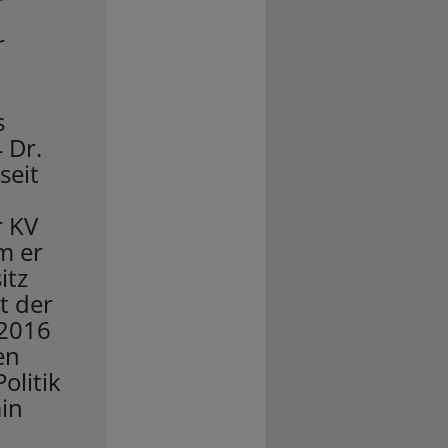
r
s
 Dr.
seit
r KV
m er
itz
t der
 2016
en
olitik
in