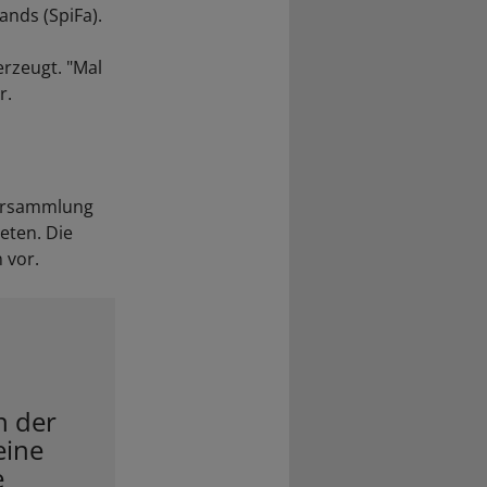
nds (SpiFa).
erzeugt. "Mal
r.
versammlung
eten. Die
 vor.
n der
eine
e