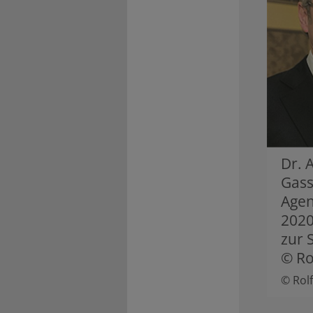
Dr. 
Gass
Age
2020
zur 
© Ro
© Rol