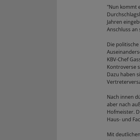
"Nun kommt es
Durchschlagsk
Jahren eingeb
Anschluss an 
Die politisch
Auseinanders
KBV-Chef Gass
Kontroverse st
Dazu haben si
Vertreterver
Nach innen dü
aber nach auß
Hofmeister. D
Haus- und Fac
Mit deutliche