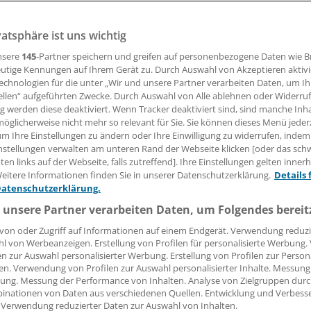
vatsphäre ist uns wichtig
e, Eierkuchen bei der KBV? Wohl kaum! Die Konflikte der v
ich nicht einfach abwählen. Sie schwelen weiter, aber der Wi
nsere
145
-Partner speichern und greifen auf personenbezogene Daten wie 
a.
utige Kennungen auf Ihrem Gerät zu. Durch Auswahl von Akzeptieren aktivi
echnologien für die unter „Wir und unsere Partner verarbeiten Daten, um I
ellen“ aufgeführten Zwecke. Durch Auswahl von Alle ablehnen oder Widerruf
ng werden diese deaktiviert. Wenn Tracker deaktiviert sind, sind manche Inh
öglicherweise nicht mehr so relevant für Sie. Sie können dieses Menü jeder
nno Fricke
um Ihre Einstellungen zu ändern oder Ihre Einwilligung zu widerrufen, indem
nstellungen verwalten am unteren Rand der Webseite klicken [oder das sc
en links auf der Webseite, falls zutreffend]. Ihre Einstellungen gelten inner
06.03.2017, 06:22 Uhr
eitere Informationen finden Sie in unserer Datenschutzerklärung.
Details 
Datenschutzerklärung.
 unsere Partner verarbeiten Daten, um Folgendes bereit
von oder Zugriff auf Informationen auf einem Endgerät. Verwendung reduzi
"wirkliche Aufbruchstimmung" stellte die neue Vorsitzende 
l von Werbeanzeigen. Erstellung von Profilen für personalisierte Werbung
ammlung Petra Reis-Berkowicz am Ende der zweitägigen
en zur Auswahl personalisierter Werbung. Erstellung von Profilen zur Person
den Sitzung und der Vorstandswahlen fest. Jetzt könne man
en. Verwendung von Profilen zur Auswahl personalisierter Inhalte. Messung
ung. Messung der Performance von Inhalten. Analyse von Zielgruppen durch
. In einer einstimmig gefassten Resolution hatten die Deleg
inationen von Daten aus verschiedenen Quellen. Entwicklung und Verbess
r fairen sachorientierten Zusammenarbeit" bekräftigt. Damit
 Verwendung reduzierter Daten zur Auswahl von Inhalten.