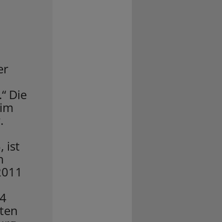
er
“ Die
 im
.
 ist
n
2011
14
ten