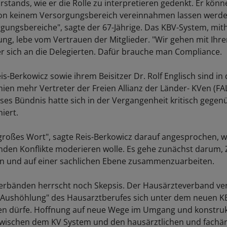
rstands, wie er die Rolle zu interpretieren gedenkt. Er könn
von keinem Versorgungsbereich vereinnahmen lassen werde.
rgungsbereiche", sagte der 67-Jährige. Das KBV-System, mith
ung, lebe vom Vertrauen der Mitglieder. "Wir gehen mit Ihr
r sich an die Delegierten. Dafür brauche man Compliance.
eis-Berkowicz sowie ihrem Beisitzer Dr. Rolf Englisch sind i
en mehr Vertreter der Freien Allianz der Länder- KVen (FA
ieses Bündnis hatte sich in der Vergangenheit kritisch gegen
niert.
 großes Wort", sagte Reis-Berkowicz darauf angesprochen, wi
den Konflikte moderieren wolle. Es gehe zunächst darum, Z
n und auf einer sachlichen Ebene zusammenzuarbeiten.
erbänden herrscht noch Skepsis. Der Hausärzteverband ver
 "Aushöhlung" des Hausarztberufes sich unter dem neuen 
zen dürfe. Hoffnung auf neue Wege im Umgang und konstruk
wischen dem KV System und den hausärztlichen und fachär