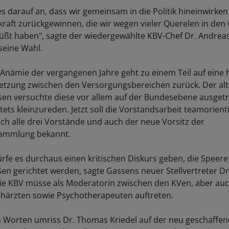
 darauf an, dass wir gemeinsam in die Politik hineinwirken
raft zurückgewinnen, die wir wegen vieler Querelen in de
üßt haben", sagte der wiedergewählte KBV-Chef Dr. Andrea
seine Wahl.
e Anämie der vergangenen Jahre geht zu einem Teil auf eine 
etzung zwischen den Versorgungsbereichen zurück. Der al
en versuchte diese vor allem auf der Bundesebene ausget
ets kleinzureden. Jetzt soll die Vorstandsarbeit teamorient
ch alle drei Vorstände und auch der neue Vorsitz der
sammlung bekannt.
rfe es durchaus einen kritischen Diskurs geben, die Speer
en gerichtet werden, sagte Gassens neuer Stellvertreter D
ie KBV müsse als Moderatorin zwischen den KVen, aber au
härzten sowie Psychotherapeuten auftreten.
n Worten umriss Dr. Thomas Kriedel auf der neu geschaffen