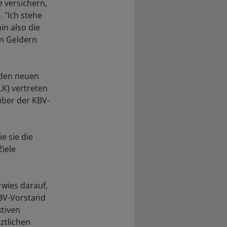
e versichern,
 "Ich stehe
in also die
en Geldern
n den neuen
LK) vertreten
über der KBV-
e sie die
iele
wies darauf,
KBV-Vorstand
tiven
ztlichen