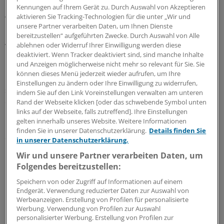
Krankenhäuser fließt und wofür die Mittel verwendet
Kennungen auf Ihrem Gerät zu. Durch Auswahl von Akzeptieren
aktivieren Sie Tracking-Technologien für die unter „Wir und
werden. Zudem hätte die Landesregierung kaum noch
unsere Partner verarbeiten Daten, um Ihnen Dienste
Einfluss auf die Planung, sondern würde nur noch
bereitzustellen“ aufgeführten Zwecke. Durch Auswahl von Alle
Aufsichtsfunktion und Notfallplanung wahrnehmen
ablehnen oder Widerruf Ihrer Einwilligung werden diese
können, sagte Ross-Luttmann.
deaktiviert. Wenn Tracker deaktiviert sind, sind manche Inhalte
und Anzeigen möglicherweise nicht mehr so relevant für Sie. Sie
können dieses Menü jederzeit wieder aufrufen, um Ihre
Qualität und flächendeckende Patientenversorgung
Einstellungen zu ändern oder Ihre Einwilligung zu widerrufen,
seien nur dann gesichert, wenn Länder und Kommunen
indem Sie auf den Link Voreinstellungen verwalten am unteren
direkt über die Verwendung ihrer Mittel entscheiden
Rand der Webseite klicken [oder das schwebende Symbol unten
links auf der Webseite, falls zutreffend]. Ihre Einstellungen
könnten. "Hier gilt der Grundsatz: Wer die Musik bezahlt,
gelten innerhalb unseres Website. Weitere Informationen
muss auch bestimmen können, was gespielt wird", so
finden Sie in unserer Datenschutzerklärung.
Details finden Sie
die Ministerin. Die Reformpläne könnten dazu führen,
in unserer Datenschutzerklärung.
"dass die bürgernahe Grundversorgung gefährdet wird."
Wir und unsere Partner verarbeiten Daten, um
Folgendes bereitzustellen:
0
Speichern von oder Zugriff auf Informationen auf einem
Endgerät. Verwendung reduzierter Daten zur Auswahl von
Werbeanzeigen. Erstellung von Profilen für personalisierte
Schlagworte:
Werbung. Verwendung von Profilen zur Auswahl
personalisierter Werbung. Erstellung von Profilen zur
Berufspolitik
Klinik-Management