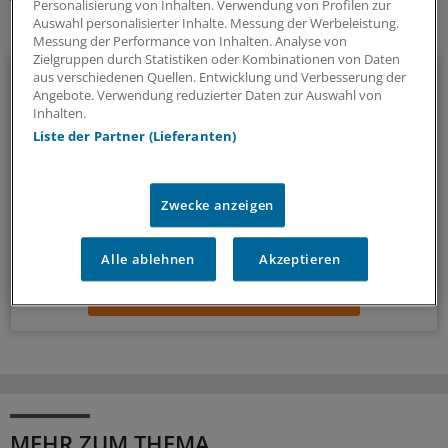
Personalisierung von Inhalten. Verwendung von Profilen zur
Auswahl personalisierter Inhalte. Messung der Werbeleistung.
Ihr Newsletter zum Thema
Messung der Performance von Inhalten. Analyse von
Zielgruppen durch Statistiken oder Kombinationen von Daten
Politik & Debatte
aus verschiedenen Quellen. Entwicklung und Verbesserung der
Angebote. Verwendung reduzierter Daten zur Auswahl von
Inhalten.
Mit diesem Newsletter blicken Sie hinter das tägliche
Liste der Partner (Lieferanten)
Geschehen in der Gesundheitspolitik. Mit Analysen,
Hintergründen und einem Blick auf Themen, die die Agenda
bestimmen.
Zwecke anzeigen
14-tägig, donnerstags
Alle ablehnen
Akzeptieren
Zum Abonnieren bitte anmelden
MEHR ZUM THEMA