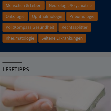
Menschen & Leben
Neurologie/Psychiatrie
Onkologie
Ophthalmologie
Pneumologie
PolitKompass Gesundheit
Rechtssplitter
Rheumatologie
Seltene Erkrankungen
LESETIPPS