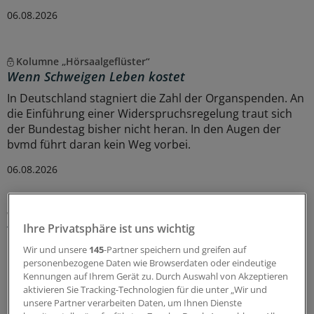
06.08.2026
Kolumne „Hörsaalgeflüster“
Wenn Schweigen Leben kostet
In Deutschland stagniert die Zahl der Organspenden. An
die Einführung einer Widerspruchsregelung traut sich
der Bundestag bisher nicht heran. In den Augen der
bvmd führt daran kein Weg vorbei.
06.08.2026
WIdO-Qualitätsmonitor 2026
Ihre Privatsphäre ist uns wichtig
Tumoroperationen: Mindestmengen
beschleunigen die Zentralisierung der
Wir und unsere
145
-Partner speichern und greifen auf
Krebsversorgung
personenbezogene Daten wie Browserdaten oder eindeutige
Kennungen auf Ihrem Gerät zu. Durch Auswahl von Akzeptieren
Der WIdO-Qualitätsmonitor 2026 weist für mehrere
aktivieren Sie Tracking-Technologien für die unter „Wir und
komplexe Tumoroperationen steigende Fallzahlen je
unsere Partner verarbeiten Daten, um Ihnen Dienste