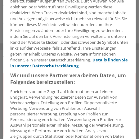
Krankenhaus aus. Damit konzentriert sich die
bereitzustellen“ aufgeführten Zwecke. Durch Auswahl von Alle
Versorgung auf weniger Kliniken.
ablehnen oder Widerruf Ihrer Einwilligung werden diese
deaktiviert. Wenn Tracker deaktiviert sind, sind manche Inhalte
Kooperation
|
In Kooperation mit:
AOK-Bundesverband
und Anzeigen möglicherweise nicht mehr so relevant für Sie. Sie
06.08.2026
können dieses Menü jederzeit wieder aufrufen, um Ihre
Einstellungen zu ändern oder Ihre Einwilligung zu widerrufen,
indem Sie auf den Link Voreinstellungen verwalten am unteren
Rand der Webseite klicken [oder das schwebende Symbol unten
links auf der Webseite, falls zutreffend]. Ihre Einstellungen
gelten innerhalb unseres Website. Weitere Informationen
finden Sie in unserer Datenschutzerklärung.
Details finden Sie
DAS KÖNNTE SIE AUCH INTERESSIEREN
in unserer Datenschutzerklärung.
Wir und unsere Partner verarbeiten Daten, um
Folgendes bereitzustellen:
Speichern von oder Zugriff auf Informationen auf einem
Endgerät. Verwendung reduzierter Daten zur Auswahl von
Werbeanzeigen. Erstellung von Profilen für personalisierte
Werbung. Verwendung von Profilen zur Auswahl
personalisierter Werbung. Erstellung von Profilen zur
Personalisierung von Inhalten. Verwendung von Profilen zur
Auswahl personalisierter Inhalte. Messung der Werbeleistung.
Messung der Performance von Inhalten. Analyse von
Zielgruppen durch Statistiken oder Kombinationen von Daten