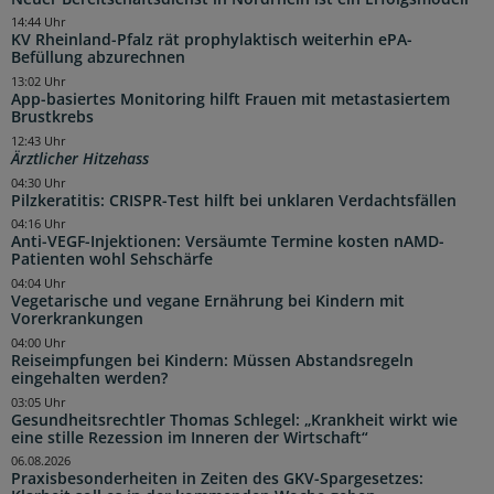
14:44 Uhr
KV Rheinland-Pfalz rät prophylaktisch weiterhin ePA-
Befüllung abzurechnen
13:02 Uhr
App-basiertes Monitoring hilft Frauen mit metastasiertem
Brustkrebs
12:43 Uhr
Ärztlicher Hitzehass
04:30 Uhr
Pilzkeratitis: CRISPR-Test hilft bei unklaren Verdachtsfällen
04:16 Uhr
Anti-VEGF-Injektionen: Versäumte Termine kosten nAMD-
Patienten wohl Sehschärfe
04:04 Uhr
Vegetarische und vegane Ernährung bei Kindern mit
Vorerkrankungen
04:00 Uhr
Reiseimpfungen bei Kindern: Müssen Abstandsregeln
eingehalten werden?
03:05 Uhr
Gesundheitsrechtler Thomas Schlegel: „Krankheit wirkt wie
eine stille Rezession im Inneren der Wirtschaft“
06.08.2026
Praxisbesonderheiten in Zeiten des GKV-Spargesetzes: