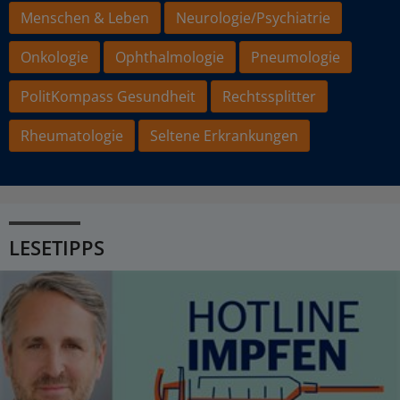
Menschen & Leben
Neurologie/Psychiatrie
Onkologie
Ophthalmologie
Pneumologie
PolitKompass Gesundheit
Rechtssplitter
Rheumatologie
Seltene Erkrankungen
LESETIPPS