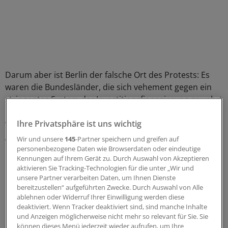
Darum aber ist Berlin der falsche Ort des Protests: Es
waren die Bundesländer, die sich vehement gegen ein
stringentes System der Investitionsfinanzierung gewehrt
haben. Sie sind es, die die Verantwortung dafür tragen,
wenn Kliniken in den nächsten Jahren in die Insolvenz
Ihre Privatsphäre ist uns wichtig
gehen oder wenn private Klinikunternehmen mit
Wir und unsere
145
-Partner speichern und greifen auf
privatem Kapital die Gesundheitsversorgung
personenbezogene Daten wie Browserdaten oder eindeutige
Kennungen auf Ihrem Gerät zu. Durch Auswahl von Akzeptieren
übernehmen. Es sind die Laumänner unter den
aktivieren Sie Tracking-Technologien für die unter „Wir und
Gesundheitsministern, denen der Protest gebührt.
unsere Partner verarbeiten Daten, um Ihnen Dienste
bereitzustellen“ aufgeführten Zwecke. Durch Auswahl von Alle
ablehnen oder Widerruf Ihrer Einwilligung werden diese
0
deaktiviert. Wenn Tracker deaktiviert sind, sind manche Inhalte
und Anzeigen möglicherweise nicht mehr so relevant für Sie. Sie
Schlagworte:
können dieses Menü jederzeit wieder aufrufen, um Ihre