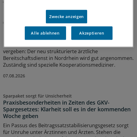
MEHR ZUM THEMA
Zwecke anzeigen
Notfallversorgung
Neuer Bereitschaftsdienst in Nordrhein ist ein
Alle ablehnen
Akzeptieren
Erfolgsmodell
In nur zwölf Stunden waren die 6.000 Fahrdienste
vergeben: Der neu strukturierte ärztliche
Bereitschaftsdienst in Nordrhein wird gut angenommen.
Zuständig sind spezielle Kooperationsmediziner.
07.08.2026
Sparpaket sorgt für Unsicherheit
Praxisbesonderheiten in Zeiten des GKV-
Spargesetzes: Klarheit soll es in der kommenden
Woche geben
Ein Passus des Beitragssatzstabilisierungsgesetz sorgt
für Unruhe unter Ärztinnen und Ärzten. Stehen die