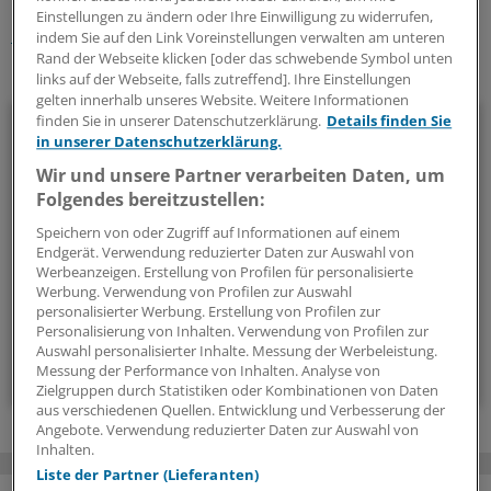
Einstellungen zu ändern oder Ihre Einwilligung zu widerrufen,
Berufspolitik
indem Sie auf den Link Voreinstellungen verwalten am unteren
Rand der Webseite klicken [oder das schwebende Symbol unten
Ihr Newsletter zum Thema
links auf der Webseite, falls zutreffend]. Ihre Einstellungen
gelten innerhalb unseres Website. Weitere Informationen
Politik & Debatte
finden Sie in unserer Datenschutzerklärung.
Details finden Sie
in unserer Datenschutzerklärung.
Mit diesem Newsletter blicken Sie hinter das tägliche
Wir und unsere Partner verarbeiten Daten, um
Folgendes bereitzustellen:
Geschehen in der Gesundheitspolitik. Mit Analysen,
Hintergründen und einem Blick auf Themen, die die Agenda
Speichern von oder Zugriff auf Informationen auf einem
bestimmen.
Endgerät. Verwendung reduzierter Daten zur Auswahl von
Werbeanzeigen. Erstellung von Profilen für personalisierte
Werbung. Verwendung von Profilen zur Auswahl
14-tägig, donnerstags
personalisierter Werbung. Erstellung von Profilen zur
Personalisierung von Inhalten. Verwendung von Profilen zur
Auswahl personalisierter Inhalte. Messung der Werbeleistung.
Zum Abonnieren bitte anmelden
Messung der Performance von Inhalten. Analyse von
Zielgruppen durch Statistiken oder Kombinationen von Daten
aus verschiedenen Quellen. Entwicklung und Verbesserung der
Angebote. Verwendung reduzierter Daten zur Auswahl von
Inhalten.
Liste der Partner (Lieferanten)