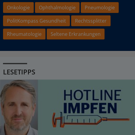
Onkologie
Ophthalmologie
Pneumologie
PolitKompass Gesundheit
Rechtssplitter
Rheumatologie
Seltene Erkrankungen
LESETIPPS