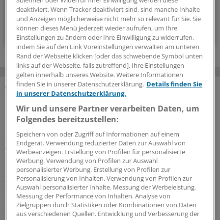
ablehnen oder Widerruf Ihrer Einwilligung werden diese
14-tägig, donnerstags
deaktiviert. Wenn Tracker deaktiviert sind, sind manche Inhalte
und Anzeigen möglicherweise nicht mehr so relevant für Sie. Sie
können dieses Menü jederzeit wieder aufrufen, um Ihre
Zum Abonnieren bitte anmelden
Einstellungen zu ändern oder Ihre Einwilligung zu widerrufen,
indem Sie auf den Link Voreinstellungen verwalten am unteren
Rand der Webseite klicken [oder das schwebende Symbol unten
links auf der Webseite, falls zutreffend]. Ihre Einstellungen
gelten innerhalb unseres Website. Weitere Informationen
finden Sie in unserer Datenschutzerklärung.
Details finden Sie
in unserer Datenschutzerklärung.
MEHR ZUM THEMA
Wir und unsere Partner verarbeiten Daten, um
Folgendes bereitzustellen:
Präventionsoffensive
Gesundheitsrechtler Thomas Schlegel: „Krankheit
Speichern von oder Zugriff auf Informationen auf einem
wirkt wie eine stille Rezession im Inneren der
Endgerät. Verwendung reduzierter Daten zur Auswahl von
Wirtschaft“
Werbeanzeigen. Erstellung von Profilen für personalisierte
Werbung. Verwendung von Profilen zur Auswahl
Die Koalition will die Prävention als
personalisierter Werbung. Erstellung von Profilen zur
gesamtgesellschaftliche Aufgabe stärken. Richtig so, sagt
Personalisierung von Inhalten. Verwendung von Profilen zur
der Gesundheitsrechtler Professor Thomas Schlegel im
Auswahl personalisierter Inhalte. Messung der Werbeleistung.
Messung der Performance von Inhalten. Analyse von
Interview mit der Ärzte Zeitung. Das Thema habe aber
Zielgruppen durch Statistiken oder Kombinationen von Daten
eine viel größere Dimension als viele meinten.
aus verschiedenen Quellen. Entwicklung und Verbesserung der