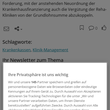
Forderung, mit der anstehenden Neuordnung der
Krankenhausfinanzierung auch die Vergütung der Reha-
Kliniken von der Grundlohnsumme abzukoppeln.
0
Schlagworte:
Krankenkassen
Klinik-Management
Ihr Newsletter zum Thema
Politik & Debatte
Ihre Privatsphäre ist uns wichtig
Mit diesem Newsletter blicken Sie hinter das tägliche
Wir und unsere
145
-Partner speichern und greifen auf
Geschehen in der Gesundheitspolitik. Mit Analysen,
personenbezogene Daten wie Browserdaten oder eindeutige
Kennungen auf Ihrem Gerät zu. Durch Auswahl von Akzeptieren
Hintergründen und einem Blick auf Themen, die die Agenda
aktivieren Sie Tracking-Technologien für die unter „Wir und
bestimmen.
unsere Partner verarbeiten Daten, um Ihnen Dienste
bereitzustellen“ aufgeführten Zwecke. Durch Auswahl von Alle