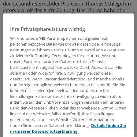
der Gesundheitsrechtler Professor Thomas Schlegel im
Interview mit der Ärzte Zeitung. Das Thema habe aber
eine viel größere Dimension als viele meinten.
07.08.2026
Ihre Privatsphäre ist uns wichtig
Wir und unsere
145
-Partner speichern und greifen auf
personenbezogene Daten wie Browserdaten oder eindeutige
Sparpaket sorgt für Unsicherheit
Kennungen auf Ihrem Gerät zu. Durch Auswahl von Akzeptieren
Praxisbesonderheiten in Zeiten des GKV-
aktivieren Sie Tracking-Technologien für die unter „Wir und
Spargesetzes: Klarheit soll es in der kommenden
unsere Partner verarbeiten Daten, um Ihnen Dienste
Woche geben
bereitzustellen“ aufgeführten Zwecke. Durch Auswahl von Alle
ablehnen oder Widerruf Ihrer Einwilligung werden diese
Ein Passus des Beitragssatzstabilisierungsgesetz sorgt
deaktiviert. Wenn Tracker deaktiviert sind, sind manche Inhalte
für Unruhe unter Ärztinnen und Ärzten. Stehen die
und Anzeigen möglicherweise nicht mehr so relevant für Sie. Sie
Praxisbesonderheiten auf der Kippe? Oder eher doch
können dieses Menü jederzeit wieder aufrufen, um Ihre
Einstellungen zu ändern oder Ihre Einwilligung zu widerrufen,
nicht? Kassenärzte und Krankenkassen verhandeln.
indem Sie auf den Link Voreinstellungen verwalten am unteren
Rand der Webseite klicken [oder das schwebende Symbol unten
06.08.2026
links auf der Webseite, falls zutreffend]. Ihre Einstellungen
gelten innerhalb unseres Website. Weitere Informationen
finden Sie in unserer Datenschutzerklärung.
Details finden Sie
WIdO-Qualitätsmonitor 2026
in unserer Datenschutzerklärung.
Tumoroperationen: Mindestmengen