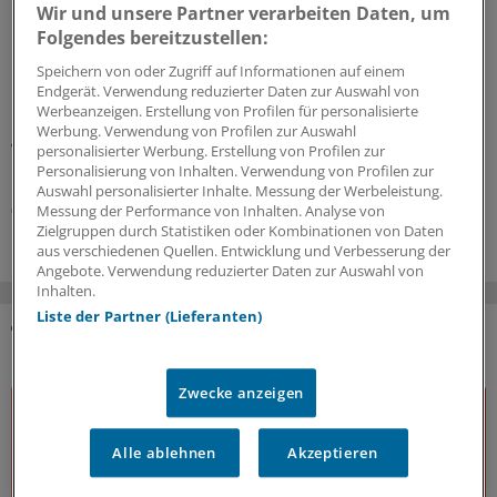
Wir und unsere Partner verarbeiten Daten, um
beschleunigen die Zentralisierung der
Folgendes bereitzustellen:
Krebsversorgung
Speichern von oder Zugriff auf Informationen auf einem
Der WIdO-Qualitätsmonitor 2026 weist für mehrere
Endgerät. Verwendung reduzierter Daten zur Auswahl von
komplexe Tumoroperationen steigende Fallzahlen je
Werbeanzeigen. Erstellung von Profilen für personalisierte
Krankenhaus aus. Damit konzentriert sich die
Werbung. Verwendung von Profilen zur Auswahl
Versorgung auf weniger Kliniken.
personalisierter Werbung. Erstellung von Profilen zur
Personalisierung von Inhalten. Verwendung von Profilen zur
Kooperation
|
In Kooperation mit:
AOK-Bundesverband
Auswahl personalisierter Inhalte. Messung der Werbeleistung.
06.08.2026
Messung der Performance von Inhalten. Analyse von
Zielgruppen durch Statistiken oder Kombinationen von Daten
aus verschiedenen Quellen. Entwicklung und Verbesserung der
Angebote. Verwendung reduzierter Daten zur Auswahl von
Inhalten.
Liste der Partner (Lieferanten)
DAS KÖNNTE SIE AUCH INTERESSIEREN
Zwecke anzeigen
Alle ablehnen
Akzeptieren