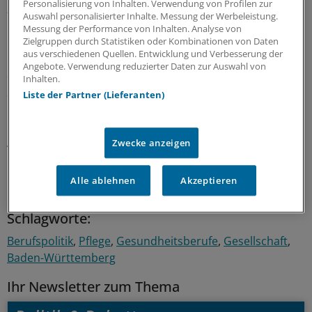
Personalisierung von Inhalten. Verwendung von Profilen zur
zu entlasten.
Auswahl personalisierter Inhalte. Messung der Werbeleistung.
Messung der Performance von Inhalten. Analyse von
Die jeweiligen Stellen sollten mit einer Pflegefachkraft
Zielgruppen durch Statistiken oder Kombinationen von Daten
aus verschiedenen Quellen. Entwicklung und Verbesserung der
mit entsprechenden Fortbildungen in der Beratung und
Angebote. Verwendung reduzierter Daten zur Auswahl von
der Sozialarbeit besetzt werden, so die Vorstellung der
Inhalten.
SPD-Fraktion. Weiterhin müssten die Schwestern in
Liste der Partner (Lieferanten)
kommunale Strukturen der sozialen, gesundheitlichen
und pflegerischen Versorgung sowie in die
Altenhilfeplanung eingebunden werden.
(fst)
Zwecke anzeigen
0
Alle ablehnen
Akzeptieren
Schlagworte:
Berufspolitik
Pflege
Gesundheitsberufe
Gesellschaft
Baden-Württemberg
Ihr Newsletter zum Thema