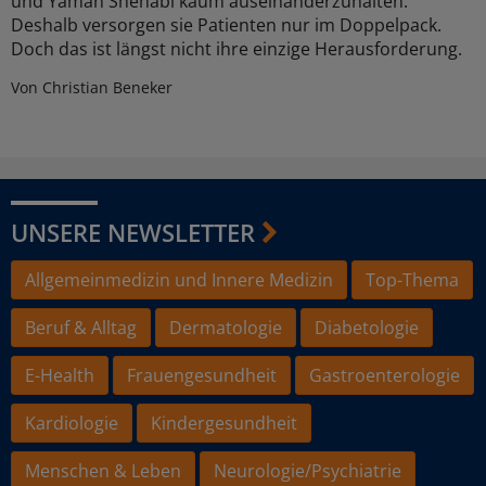
und Yaman Shehabi kaum auseinanderzuhalten.
Deshalb versorgen sie Patienten nur im Doppelpack.
Doch das ist längst nicht ihre einzige Herausforderung.
Von Christian Beneker
UNSERE NEWSLETTER
Allgemeinmedizin und Innere Medizin
Top-Thema
Beruf & Alltag
Dermatologie
Diabetologie
E-Health
Frauengesundheit
Gastroenterologie
Kardiologie
Kindergesundheit
Menschen & Leben
Neurologie/Psychiatrie