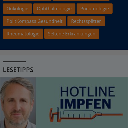
Onkologie
Ophthalmologie
Pneumologie
PolitKompass Gesundheit
Rechtssplitter
Rheumatologie
Seltene Erkrankungen
LESETIPPS