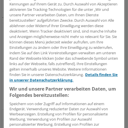
Der Gesetzentwurf sieht eine Förderung von
Kennungen auf Ihrem Gerät zu. Durch Auswahl von Akzeptieren
Gemeindeschwestern von bis zu 20 Millionen Euro pro
aktivieren Sie Tracking-Technologien für die unter „Wir und
Jahr vor. „Wie hoch die Kosten sein werden, hängt davon
unsere Partner verarbeiten Daten, um Ihnen Dienste
bereitzustellen“ aufgeführten Zwecke. Durch Auswahl von Alle
ab, wie viele Städte und Gemeinden eine
ablehnen oder Widerruf Ihrer Einwilligung werden diese
Gemeindeschwester-Plus beschäftigen und eine
deaktiviert. Wenn Tracker deaktiviert sind, sind manche Inhalte
Förderung in Anspruch nehmen“, heißt es. Vom Land
und Anzeigen möglicherweise nicht mehr so relevant für Sie. Sie
sollten bis zu 75 Prozent der Kosten gefördert werden.
können dieses Menü jederzeit wieder aufrufen, um Ihre
Einstellungen zu ändern oder Ihre Einwilligung zu widerrufen,
indem Sie auf den Link Voreinstellungen verwalten am unteren
Richten soll sich das Angebot konkret an Menschen ab
Rand der Webseite klicken [oder das schwebende Symbol unten
80 Jahren, die noch keine Pflege im Sinne des
links auf der Webseite, falls zutreffend]. Ihre Einstellungen
gelten innerhalb unseres Website. Weitere Informationen
Sozialgesetzbuchs XI benötigen, sondern Unterstützung
finden Sie in unserer Datenschutzerklärung.
Details finden Sie
und Beratung in ihrem Lebensabschnitt. Die
in unserer Datenschutzerklärung.
Gemeindeschwestern sollten unter anderem die
Wir und unsere Partner verarbeiten Daten, um
Eigenständigkeit der alten Menschen fördern, die soziale
Folgendes bereitzustellen:
Situation sowie die gesundheitliche und
hauswirtschaftliche Versorgung in den Blick nehmen, die
Speichern von oder Zugriff auf Informationen auf einem
Endgerät. Verwendung reduzierter Daten zur Auswahl von
Teilnahme an Präventionsangeboten verbessern und
Werbeanzeigen. Erstellung von Profilen für personalisierte
soziale Isolation entgegenwirken. Dies könnte dazu
Werbung. Verwendung von Profilen zur Auswahl
beitragen, Pflegefachkräfte und pflegende Angehörige
personalisierter Werbung. Erstellung von Profilen zur