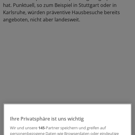
hat. Punktuell, so zum Beispiel in Stuttgart oder in
Karlsruhe, würden präventive Hausbesuche bereits
angeboten, nicht aber landesweit.
Förderung von bis zu 75 Prozent der Kosten
Ihre Privatsphäre ist uns wichtig
durch das Land
Wir und unsere
145
-Partner speichern und greifen auf
personenbezogene Daten wie Browserdaten oder eindeutige