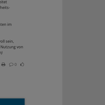
itet
heits-
nten im
ll sein,
e Nutzung von
n)
0