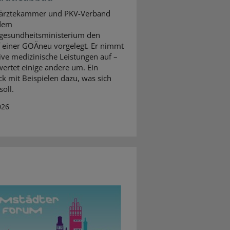
ärztekammer und PKV-Verband
dem
gesundheitsministerium den
 einer GOÄneu vorgelegt. Er nimmt
ive medizinische Leistungen auf –
ertet einige andere um. Ein
ck mit Beispielen dazu, was sich
oll.
026