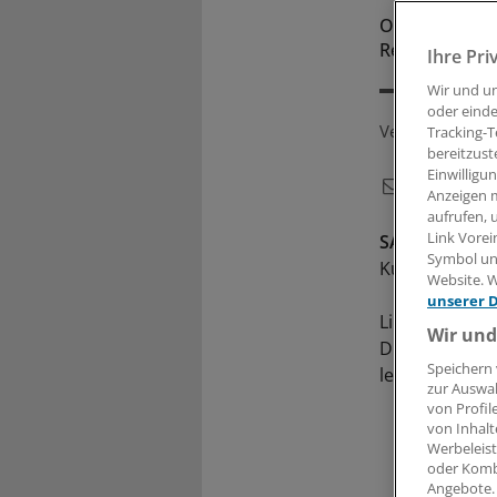
Opposition st
Regierung auf
Ihre Pri
Wir und u
oder einde
Veröffentlicht:
Tracking-T
bereitzust
Einwilligu
Anzeigen m
aufrufen, 
Link Vorei
SAARBRÜCKE
Symbol unt
Kurswechsel i
Website. W
unserer 
Linke, Grüne 
Wir und
Drogenpolitik
Speichern 
lehnte dies ab
zur Auswah
von Profil
von Inhalt
Werbeleist
oder Komb
Angebote.