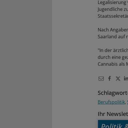
Legalisierung
Jugendliche z
Staatssekretä
Nach Angaben
Saarland auf 
"In der ärztli
durch eine ge
Cannabis als 
Schlagwort
Berufspolitik
Ihr Newsle
Politik