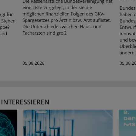
Die Kassenärztliche Bundesvereinigung hat
eine Liste vorgelegt, in der sie die
Bundes
möglichen finanziellen Folgen des GKV-
rgt für
haben 
Spargesetzes pro Ärztin bzw. Arzt auflistet.
. Stehen
Bundes
Die Unterschiede zwischen Haus- und
ippe?
Entwurf
Fachärzten sind groß.
 und
innovat
und bew
Überbli
ändern s
05.08.2026
05.08.2
 INTERESSIEREN