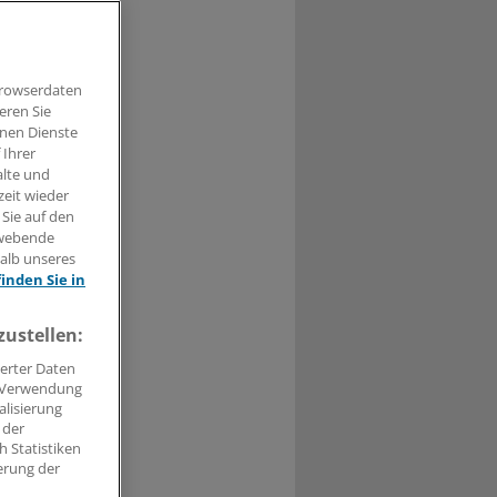
üfen, bei der
Browserdaten
eren Sie
hnen Dienste
 Ihrer
alte und
0
zeit wieder
 Sie auf den
hwebende
 für einen
halb unseres
finden Sie in
 der
zustellen:
n CDU und SPD
erter Daten
. Verwendung
alisierung
 der
 Statistiken
erung der