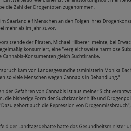
 "Ein ‚Weiterso‘ wie bisher ist verantwortungslos", meinte K
abe die Zahl der Drogentoten zugenommen.
 im Saarland elf Menschen an den Folgen ihres Drogenkon
ei mehr als im Jahr zuvor.
vorsitzende der Piraten, Michael Hilberer, meinte, bei Erwa
egelmäßig konsumiert, eine "vergleichsweise harmlose Sub
lle Cannabis-Konsumenten gleich Suchtkranke.
erspruch kam von Landesgesundheitsministerin Monika Ba
en so viele Menschen wegen Cannabis in Behandlung."
en der Gefahren von Cannabis ist aus meiner Sicht verantw
an, die bisherige Form der Suchtkrankenhilfe und Drogenpoli
 "Dazu gehört auch die Repression von Drogenmissbrauch",
rfeld der Landtagsdebatte hatte das Gesundheitsministeriu