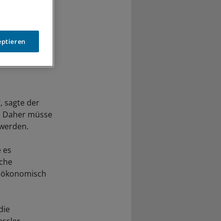
eptieren
, sagte der
m. Daher müsse
 werden.
 es
iche
unökonomisch
die