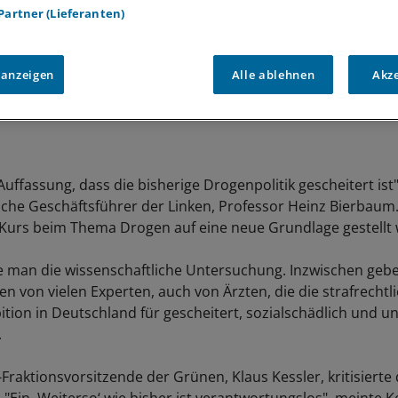
 Partner (Lieferanten)
 anzeigen
Alle ablehnen
Akz
Auffassung, dass die bisherige Drogenpolitik gescheitert ist"
che Geschäftsführer der Linken, Professor Heinz Bierbau
 Kurs beim Thema Drogen auf eine neue Grundlage gestellt
 man die wissenschaftliche Untersuchung. Inzwischen gebe
n von vielen Experten, auch von Ärzten, die die strafrechtl
tion in Deutschland für gescheitert, sozialschädlich und 
.
Fraktionsvorsitzende der Grünen, Klaus Kessler, kritisierte 