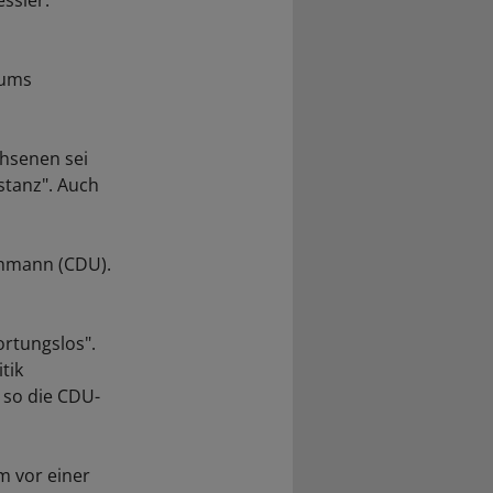
essler.
sums
chsenen sei
stanz". Auch
chmann (CDU).
ortungslos".
tik
 so die CDU-
m vor einer