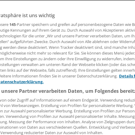
ößt mit dem Wunsch, die bisherige Drogenpolitik zu überpr
 Granit.
vatsphäre ist uns wichtig
nsere
145
-Partner speichern und greifen auf personenbezogene Daten wie 
utige Kennungen auf Ihrem Gerät zu. Durch Auswahl von Akzeptieren aktivi
16.02.2015, 11:11 Uhr
echnologien für die unter „Wir und unsere Partner verarbeiten Daten, um I
ellen“ aufgeführten Zwecke. Durch Auswahl von Alle ablehnen oder Widerruf
ng werden diese deaktiviert. Wenn Tracker deaktiviert sind, sind manche Inh
öglicherweise nicht mehr so relevant für Sie. Sie können dieses Menü jeder
um Ihre Einstellungen zu ändern oder Ihre Einwilligung zu widerrufen, indem
nstellungen verwalten am unteren Rand der Webseite klicken [oder das sc
N.
Im saarländischen Landtag ist ein Vorstoß der Opposition
en links auf der Webseite, falls zutreffend]. Ihre Einstellungen gelten inner
n der Drogenpolitik gescheitert.
eitere Informationen finden Sie in unserer Datenschutzerklärung.
Details 
Datenschutzerklärung.
und Piraten hatten beantragt, die bestehenden Instrumente
 unsere Partner verarbeiten Daten, um Folgendes bereit
 wissenschaftlich untersuchen zu lassen. Die Koalition vo
von oder Zugriff auf Informationen auf einem Endgerät. Verwendung reduzi
.
l von Werbeanzeigen. Erstellung von Profilen für personalisierte Werbung
en zur Auswahl personalisierter Werbung. Erstellung von Profilen zur Person
en. Verwendung von Profilen zur Auswahl personalisierter Inhalte. Messung
ung. Messung der Performance von Inhalten. Analyse von Zielgruppen durch
inationen von Daten aus verschiedenen Quellen. Entwicklung und Verbess
 Verwendung reduzierter Daten zur Auswahl von Inhalten.