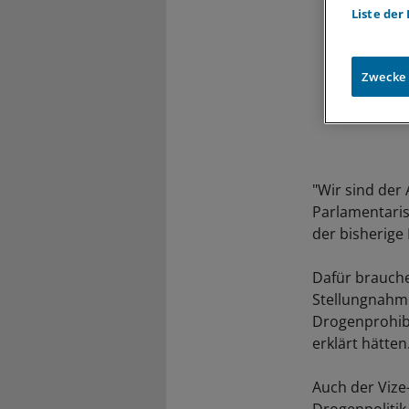
Liste der
Zwecke
"Wir sind der 
Parlamentaris
der bisherige
Dafür brauche
Stellungnahme
Drogenprohibi
erklärt hätten
Auch der Vize-