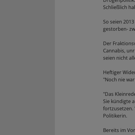
Drogenpolitik.
Schließlich h
So seien 2013
gestorben- zw
Der Fraktions
Cannabis, unr
seien nicht a
Heftiger Wid
"Noch nie war
"Das Kleinred
Sie kündigte 
fortzusetzen.
Politikerin.
Bereits im Vo