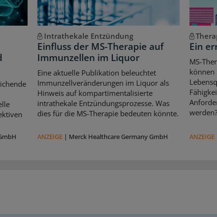
Intrathekale Entzündung
Thera
Einfluss der MS-Therapie auf
Ein er
d
Immunzellen im Liquor
MS-Ther
können l
Eine aktuelle Publikation beleuchtet
Lebensqu
Immunzellveränderungen im Liquor als
eichende
Fähigkei
Hinweis auf kompartimentalisierte
d
Anforde
intrathekale Entzündungsprozesse. Was
lle
werden
dies für die MS-Therapie bedeuten könnte.
ektiven
 GmbH
ANZEIGE
|
Merck Healthcare Germany GmbH
ANZEIGE