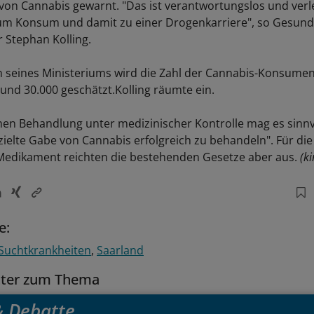
 von Cannabis gewarnt. "Das ist verantwortungslos und verle
um Konsum und damit zu einer Drogenkarriere", so Gesund
r Stephan Kolling.
 seines Ministeriums wird die Zahl der Cannabis-Konsume
rund 30.000 geschätzt.Kolling räumte ein.
chen Behandlung unter medizinischer Kontrolle mag es sinnvo
zielte Gabe von Cannabis erfolgreich zu behandeln". Für di
Medikament reichten die bestehenden Gesetze aber aus.
(ki
e:
Suchtkrankheiten
Saarland
tter zum Thema
 & Debatte