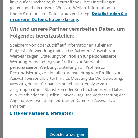
links auf der Webseite, falls zutreffend]. Ihre Einstellungen
gelten innerhalb unseres Website. Weitere Informationen
Allerdings: Von denen, für die das Internet keine
finden Sie in unserer Datenschutzerklärung.
Details finden Sie
relevante Quelle ist, fällt es drei Vierteln (76 Prozent)
in unserer Datenschutzerklärung.
schwer, seriöse von unseriösen Quellen zu
Wir und unsere Partner verarbeiten Daten, um
unterscheiden.
Folgendes bereitzustellen:
Speichern von oder Zugriff auf Informationen auf einem
Weitere Ergebnisse:
Endgerät. Verwendung reduzierter Daten zur Auswahl von
Werbeanzeigen. Erstellung von Profilen für personalisierte
Werbung. Verwendung von Profilen zur Auswahl
69 Prozent fehlt es an Vertrauen in Online-
personalisierter Werbung. Erstellung von Profilen zur
Informationen
Personalisierung von Inhalten. Verwendung von Profilen zur
Auswahl personalisierter Inhalte. Messung der Werbeleistung.
42 Prozent haben Angst vor Panikmache
Messung der Performance von Inhalten. Analyse von
Zielgruppen durch Statistiken oder Kombinationen von Daten
33 Prozent haben Datenschutz-Bedenken.
aus verschiedenen Quellen. Entwicklung und Verbesserung der
Angebote. Verwendung reduzierter Daten zur Auswahl von
Inhalten.
Liste der Partner (Lieferanten)
"Derzeit haben wir völlig überholte, analoge Strukturen,
die es Patienten unnötig schwer machen, an ihre
eigenen Daten heranzukommen", sagt Dr. Jens Baas,
Zwecke anzeigen
Vorstandsvorsitzender der TK in einer Pressemitteilung.