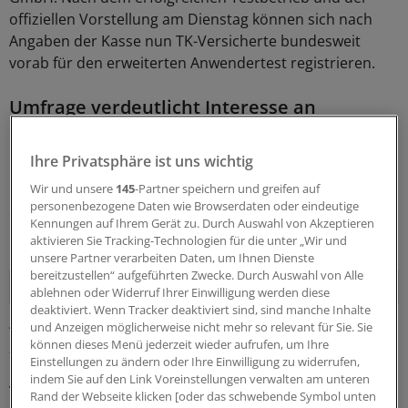
offiziellen Vorstellung am Dienstag können sich nach
Angaben der Kasse nun TK-Versicherte bundesweit
vorab für den erweiterten Anwendertest registrieren.
Umfrage verdeutlicht Interesse an
Gesundheitsakte
Ihre Privatsphäre ist uns wichtig
Die TK verweist zugleich auf eine Umfrage, die FORSA in
Wir und unsere
145
-Partner speichern und greifen auf
ihrem Auftrag im Januar gemacht hat. Danach halten
personenbezogene Daten wie Browserdaten oder eindeutige
drei von vier Befragten einen Datentresor für
Kennungen auf Ihrem Gerät zu. Durch Auswahl von Akzeptieren
Gesundheitsinformationen für eine gute Idee.
aktivieren Sie Tracking-Technologien für die unter „Wir und
unsere Partner verarbeiten Daten, um Ihnen Dienste
bereitzustellen“ aufgeführten Zwecke. Durch Auswahl von Alle
ablehnen oder Widerruf Ihrer Einwilligung werden diese
deaktiviert. Wenn Tracker deaktiviert sind, sind manche Inhalte
43 Prozent der Erwachsenen zwischen 18 und 70 Jahren
und Anzeigen möglicherweise nicht mehr so relevant für Sie. Sie
können dieses Menü jederzeit wieder aufrufen, um Ihre
zeigten sich zudem überzeugt, dass sie sich in Sachen
Einstellungen zu ändern oder Ihre Einwilligung zu widerrufen,
Gesundheit gut oder sehr gut auskennen. Gut drei
indem Sie auf den Link Voreinstellungen verwalten am unteren
Viertel informieren sich digital über Gesundheit.
Rand der Webseite klicken [oder das schwebende Symbol unten