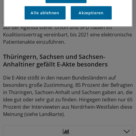
Umso mehr freue es ihn, dass das Thema Digitalisierung
Alle ablehnen
Akzeptieren
jetzt auch im Bundesgesundheitsministerium ganz oben
auf der Agenda stehe. Union und SPD haben im
Koalitionsvertrag vereinbart, bis 2021 eine elektronische
Patientenakte einzuführen.
Thüringern, Sachsen und Sachsen-
Anhaltiner gefällt E-Akte besonders
Die E-Akte stößt in den neuen Bundesländern auf
besonders große Zustimmung. 85 Prozent der Befragten
in Thüringen, Sachsen-Anhalt und Sachsen gaben an, die
Idee gut oder sehr gut zu finden. Hingegen teilten nur 65
Prozent der Interviewten aus Nordrhein-Westfalen diese
Meinung (siehe Landkarte).