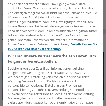
des GKV-Spargesetzes pro Ärztin bzw. Arzt auflistet. Die
ablehnen oder Widerruf Ihrer Einwilligung werden diese
Unterschiede zwischen Haus- und Fachärzten sind groß.
deaktiviert. Wenn Tracker deaktiviert sind, sind manche Inhalte
und Anzeigen möglicherweise nicht mehr so relevant für Sie. Sie
05.08.2026
können dieses Menü jederzeit wieder aufrufen, um Ihre
Einstellungen zu ändern oder Ihre Einwilligung zu widerrufen,
indem Sie auf den Link Voreinstellungen verwalten am unteren
Rand der Webseite klicken [oder das schwebende Symbol unten
links auf der Webseite, falls zutreffend]. Ihre Einstellungen
gelten innerhalb unseres Website. Weitere Informationen
DAS KÖNNTE SIE AUCH INTERESSIEREN
finden Sie in unserer Datenschutzerklärung.
Details finden Sie
in unserer Datenschutzerklärung.
Wir und unsere Partner verarbeiten Daten, um
Folgendes bereitzustellen:
Speichern von oder Zugriff auf Informationen auf einem
Endgerät. Verwendung reduzierter Daten zur Auswahl von
Werbeanzeigen. Erstellung von Profilen für personalisierte
Werbung. Verwendung von Profilen zur Auswahl
personalisierter Werbung. Erstellung von Profilen zur
Personalisierung von Inhalten. Verwendung von Profilen zur
Auswahl personalisierter Inhalte. Messung der Werbeleistung.
Messung der Performance von Inhalten. Analyse von
Zielgruppen durch Statistiken oder Kombinationen von Daten
Politische Perspektive