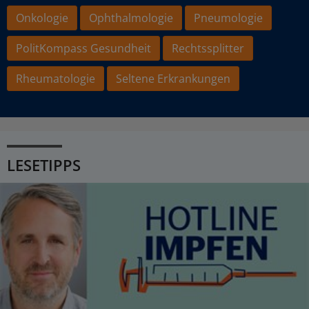
Onkologie
Ophthalmologie
Pneumologie
PolitKompass Gesundheit
Rechtssplitter
Rheumatologie
Seltene Erkrankungen
LESETIPPS