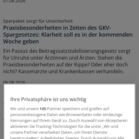
07.08.2026
Sparpaket sorgt für Unsicherheit
Praxisbesonderheiten in Zeiten des GKV-
Spargesetzes: Klarheit soll es in der kommenden
Woche geben
Ein Passus des Beitragssatzstabilisierungsgesetz sorgt
für Unruhe unter Ärztinnen und Ärzten. Stehen die
Praxisbesonderheiten auf der Kippe? Oder eher doch
nicht? Kassenärzte und Krankenkassen verhandeln.
06.08.2026
Ihre Privatsphäre ist uns wichtig
GKV-Spargesetz
Sparliste der KBV: So hoch könnten die Verluste
Wir und unsere
145
-Partner speichern und greifen auf
personenbezogene Daten wie Browserdaten oder eindeutige
jeder Praxis sein
Kennungen auf Ihrem Gerät zu. Durch Auswahl von Akzeptieren
Die Kassenärztliche Bundesvereinigung hat eine Liste
aktivieren Sie Tracking-Technologien für die unter „Wir und
vorgelegt, in der sie die möglichen finanziellen Folgen
unsere Partner verarbeiten Daten, um Ihnen Dienste
bereitzustellen“ aufgeführten Zwecke. Durch Auswahl von Alle