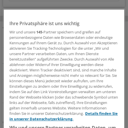
Ihre Privatsphäre ist uns wichtig
Wir und unsere
145
-Partner speichern und greifen auf
MEHR ZUM THEMA
personenbezogene Daten wie Browserdaten oder eindeutige
Kennungen auf Ihrem Gerät zu. Durch Auswahl von Akzeptieren
Sparpaket sorgt für Unsicherheit
aktivieren Sie Tracking-Technologien für die unter „Wir und
Praxisbesonderheiten in Zeiten des GKV-
unsere Partner verarbeiten Daten, um Ihnen Dienste
Spargesetzes: Klarheit soll es in der kommenden
bereitzustellen“ aufgeführten Zwecke. Durch Auswahl von Alle
Woche geben
ablehnen oder Widerruf Ihrer Einwilligung werden diese
deaktiviert. Wenn Tracker deaktiviert sind, sind manche Inhalte
Ein Passus des Beitragssatzstabilisierungsgesetz sorgt
und Anzeigen möglicherweise nicht mehr so relevant für Sie. Sie
für Unruhe unter Ärztinnen und Ärzten. Stehen die
können dieses Menü jederzeit wieder aufrufen, um Ihre
Praxisbesonderheiten auf der Kippe? Oder eher doch
Einstellungen zu ändern oder Ihre Einwilligung zu widerrufen,
indem Sie auf den Link Voreinstellungen verwalten am unteren
nicht? Kassenärzte und Krankenkassen verhandeln.
Rand der Webseite klicken [oder das schwebende Symbol unten
06.08.2026
links auf der Webseite, falls zutreffend]. Ihre Einstellungen
gelten innerhalb unseres Website. Weitere Informationen
finden Sie in unserer Datenschutzerklärung.
Details finden Sie
in unserer Datenschutzerklärung.
GKV-Spargesetz
Sparliste der KBV: So hoch könnten die Verluste
Wir und unsere Partner verarbeiten Daten, um