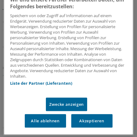
jeder Praxis sein
Folgendes bereitzustellen:
Die Kassenärztliche Bundesvereinigung hat eine Liste
Speichern von oder Zugriff auf Informationen auf einem
Endgerät. Verwendung reduzierter Daten zur Auswahl von
vorgelegt, in der sie die möglichen finanziellen Folgen
Werbeanzeigen. Erstellung von Profilen für personalisierte
des GKV-Spargesetzes pro Ärztin bzw. Arzt auflistet. Die
Werbung. Verwendung von Profilen zur Auswahl
Unterschiede zwischen Haus- und Fachärzten sind groß.
personalisierter Werbung. Erstellung von Profilen zur
Personalisierung von Inhalten. Verwendung von Profilen zur
05.08.2026
Auswahl personalisierter Inhalte. Messung der Werbeleistung.
Messung der Performance von Inhalten. Analyse von
Zielgruppen durch Statistiken oder Kombinationen von Daten
aus verschiedenen Quellen. Entwicklung und Verbesserung der
Zentrale Änderungen im Überblick
Angebote. Verwendung reduzierter Daten zur Auswahl von
Aktualisierter GOÄ-Entwurf: Neue Leistungen,
Inhalten.
Umbewertungen und Bürokratieabbau
Liste der Partner (Lieferanten)
Bundesärztekammer und PKV-Verband haben dem
Bundesgesundheitsministerium den Entwurf einer
GOÄneu vorgelegt. Er nimmt innovative medizinische
Zwecke anzeigen
Leistungen auf – und bewertet einige andere um. Ein
Überblick mit Beispielen dazu, was sich ändern soll.
Alle ablehnen
Akzeptieren
05.08.2026