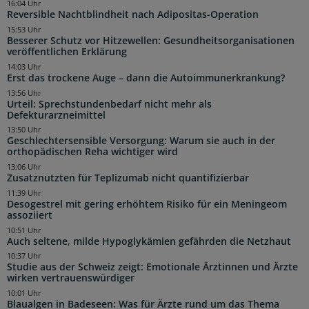
16:04 Uhr
Reversible Nachtblindheit nach Adipositas-Operation
15:53 Uhr
Besserer Schutz vor Hitzewellen: Gesundheitsorganisationen
veröffentlichen Erklärung
14:03 Uhr
Erst das trockene Auge – dann die Autoimmunerkrankung?
13:56 Uhr
Urteil: Sprechstundenbedarf nicht mehr als
Defekturarzneimittel
13:50 Uhr
Geschlechtersensible Versorgung: Warum sie auch in der
orthopädischen Reha wichtiger wird
13:06 Uhr
Zusatznutzten für Teplizumab nicht quantifizierbar
11:39 Uhr
Desogestrel mit gering erhöhtem Risiko für ein Meningeom
assoziiert
10:51 Uhr
Auch seltene, milde Hypoglykämien gefährden die Netzhaut
10:37 Uhr
Studie aus der Schweiz zeigt: Emotionale Ärztinnen und Ärzte
wirken vertrauenswürdiger
10:01 Uhr
Blaualgen in Badeseen: Was für Ärzte rund um das Thema