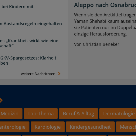
Aleppo nach Osnabrü
 bei Kindern mit
Wenn sie den Arztkittel trage
Yaman Shehabi kaum auseina
n Abstandsregeln eingehalten
sie Patienten nur im Doppelpa
einzige Herausforderung.
l: „Krankheit wirkt wie eine
Von Christian Beneker
schaft“
 GKV-Spargesetzes: Klarheit
eben
weitere Nachrichten
 Medizin
Top-Thema
Beruf & Alltag
Dermatologie
enterologie
Kardiologie
Kindergesundheit
Mensc