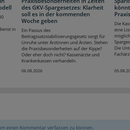
in
Praxisbesonderheiten in Zeiten
Sparl
odell
des GKV-Spargesetzes: Klarheit
könnt
soll es in der kommenden
Praxis
00
Woche geben
Die Kas
dienst in
eine Lis
Ein Passus des
möglich
Beitragssatzstabilisierungsgesetz sorgt für
Spargese
Unruhe unter Ärztinnen und Ärzten. Stehen
Die Unt
die Praxisbesonderheiten auf der Kippe?
Fachärz
Oder eher doch nicht? Kassenärzte und
Krankenkassen verhandeln.
06.08.2026
05.08.2
 um einen Kommentar verfassen zu können.