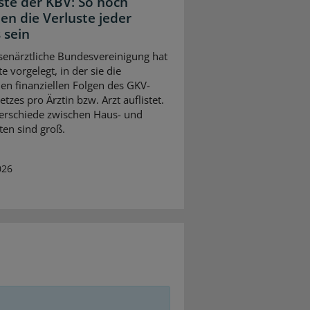
iste der KBV: So hoch
en die Verluste jeder
 sein
senärztliche Bundesvereinigung hat
te vorgelegt, in der sie die
en finanziellen Folgen des GKV-
tzes pro Ärztin bzw. Arzt auflistet.
erschiede zwischen Haus- und
ten sind groß.
026