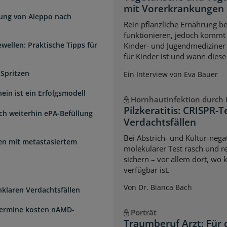
mit Vorerkrankungen
dung von Aleppo nach
Rein pflanzliche Ernährung 
funktionieren, jedoch kommt 
wellen: Praktische Tipps für
Kinder- und Jugendmediziner 
für Kinder ist und wann diese
 Spritzen
Ein Interview von Eva Bauer
ein ist ein Erfolgsmodell
Hornhautinfektion durch P
Pilzkeratitis: CRISPR-T
sch weiterhin ePA-Befüllung
Verdachtsfällen
Bei Abstrich- und Kultur-negat
uen mit metastasiertem
molekularer Test rasch und re
sichern – vor allem dort, wo 
verfügbar ist.
Von Dr. Bianca Bach
unklaren Verdachtsfällen
Termine kosten nAMD-
Porträt
Traumberuf Arzt: Für 