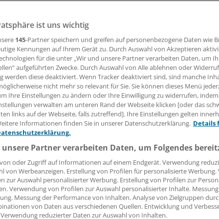
vatsphäre ist uns wichtig
20.12.2010, 05:00 Uhr
nsere
145
-Partner speichern und greifen auf personenbezogene Daten wie 
utige Kennungen auf Ihrem Gerät zu. Durch Auswahl von Akzeptieren aktivi
echnologien für die unter „Wir und unsere Partner verarbeiten Daten, um I
ellen“ aufgeführten Zwecke. Durch Auswahl von Alle ablehnen oder Widerruf
MAIN
(ine). Die Gewerkschaft Verdi will im neuen Jahr die
ng werden diese deaktiviert. Wenn Tracker deaktiviert sind, sind manche Inh
öglicherweise nicht mehr so relevant für Sie. Sie können dieses Menü jeder
ungen beim Klinikbetreiber Asklepios unter die Lupe nehm
um Ihre Einstellungen zu ändern oder Ihre Einwilligung zu widerrufen, indem
re sich auch in Hessen beharrlich, Tarifverträge auf Branc
nstellungen verwalten am unteren Rand der Webseite klicken [oder das sc
 heißt es in einer Verdi-Mitteilung.
en links auf der Webseite, falls zutreffend]. Ihre Einstellungen gelten inner
eitere Informationen finden Sie in unserer Datenschutzerklärung.
Details 
Datenschutzerklärung.
ie Gewerkschaft auch am Outsourcing des Konzerns, etwa i
 in Nordhessen.
 unsere Partner verarbeiten Daten, um Folgendes bereit
von oder Zugriff auf Informationen auf einem Endgerät. Verwendung reduzi
l von Werbeanzeigen. Erstellung von Profilen für personalisierte Werbung
en zur Auswahl personalisierter Werbung. Erstellung von Profilen zur Person
en. Verwendung von Profilen zur Auswahl personalisierter Inhalte. Messung
e:
ung. Messung der Performance von Inhalten. Analyse von Zielgruppen durch
inationen von Daten aus verschiedenen Quellen. Entwicklung und Verbess
 Verwendung reduzierter Daten zur Auswahl von Inhalten.