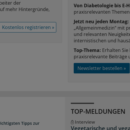
beiter der
Von Diabetologie bis E-H
auf mehr Hintergründe,
praxisrelevanten Themen
Jetzt neu jeden Montag:
Kostenlos registrieren »
„Allgemeinmedizin“ mit p
und relevanten Neuigkei
internistischen und hausä
Top-Thema:
Erhalten Sie
praxisrelevante Beiträge 
Newsletter bestellen »
TOP-MELDUNGEN
Interview
chtigsten Tipps zur
Vegetarische und veg