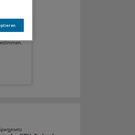
eptieren
heitspolitik.
bestimmen.
Spargesetz