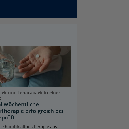
ravir und Lenacapavir in einer
e
l wöchentliche
therapie erfolgreich bei
eprüft
ue Kombinationstherapie aus