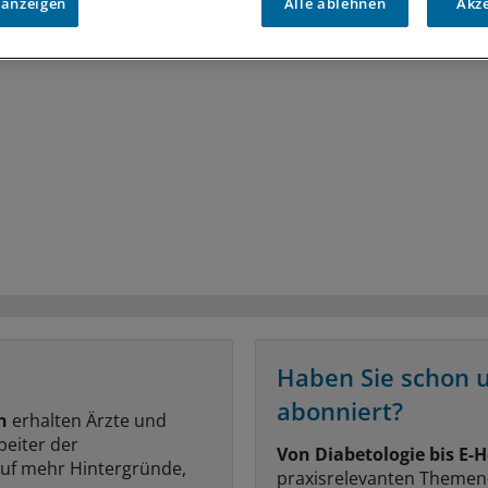
 anzeigen
Alle ablehnen
Akz
Haben Sie schon 
abonniert?
n
erhalten Ärzte und
beiter der
Von Diabetologie bis E-H
auf mehr Hintergründe,
praxisrelevanten Themen