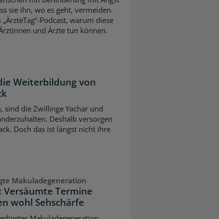
s sie ihn, wo es geht, vermeiden.
m „ÄrzteTag“-Podcast, warum diese
Ärztinnen und Ärzte tun können.
die Weiterbildung von
ck
n, sind die Zwillinge Yachar und
nderzuhalten. Deshalb versorgen
ck. Doch das ist längst nicht ihre
ngte Makuladegeneration
n: Versäumte Termine
n wohl Sehschärfe
sbedingter Makuladegeneration