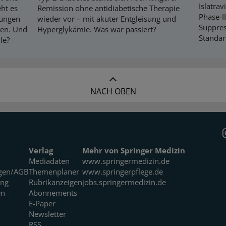
Islatrav
ht es
Remission ohne antidiabetische Therapie
Phase-II
fungen
wieder vor – mit akuter Entgleisung und
Suppres
ien. Und
Hyperglykämie. Was war passiert?
Standar
le?
NACH OBEN
Verlag
Mehr von Springer Medizin
Mediadaten
www.springermedizin.de
gen/AGB
Themenplaner
www.springerpflege.de
ung
Rubrikanzeigen
jobs.springermedizin.de
en
Abonnements
E-Paper
Newsletter
RSS