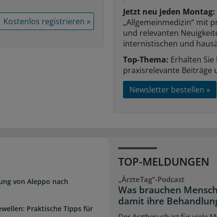
Jetzt neu jeden Montag:
Kostenlos registrieren »
„Allgemeinmedizin“ mit p
und relevanten Neuigkei
internistischen und hausä
Top-Thema:
Erhalten Sie
praxisrelevante Beiträge 
Newsletter bestellen »
TOP-MELDUNGEN
„ÄrzteTag“-Podcast
dung von Aleppo nach
Was brauchen Mensch
damit ihre Behandlung
wellen: Praktische Tipps für
Der Arztbesuch ist für viele