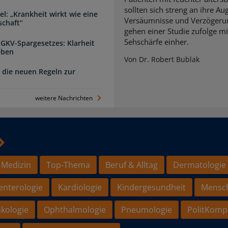
sollten sich streng an ihre A
l: „Krankheit wirkt wie eine
Versäumnisse und Verzögerun
schaft“
gehen einer Studie zufolge mi
Sehschärfe einher.
 GKV-Spargesetzes: Klarheit
eben
Von Dr. Robert Bublak
 die neuen Regeln zur
weitere Nachrichten
 Medizin
Top-Thema
Beruf & Alltag
Dermatologie
enterologie
Kardiologie
Kindergesundheit
Mensc
kologie
Ophthalmologie
Pneumologie
PolitKomp