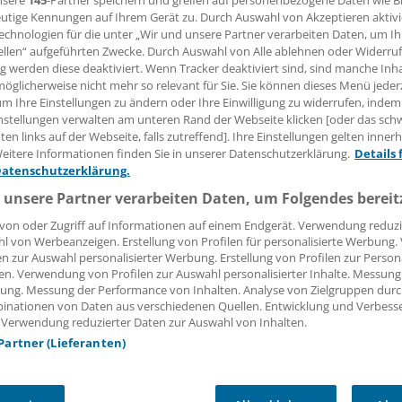
nsere
145
-Partner speichern und greifen auf personenbezogene Daten wie 
utige Kennungen auf Ihrem Gerät zu. Durch Auswahl von Akzeptieren aktivi
 Leserin, lieber Leser,
echnologien für die unter „Wir und unsere Partner verarbeiten Daten, um I
ellen“ aufgeführten Zwecke. Durch Auswahl von Alle ablehnen oder Widerruf
ng werden diese deaktiviert. Wenn Tracker deaktiviert sind, sind manche Inh
tändigen Beitrag können Sie lesen, sobald Sie sich eingelogg
öglicherweise nicht mehr so relevant für Sie. Sie können dieses Menü jeder
um Ihre Einstellungen zu ändern oder Ihre Einwilligung zu widerrufen, indem
Jetzt anmelden »
Kostenlos registriere
nstellungen verwalten am unteren Rand der Webseite klicken [oder das sc
en links auf der Webseite, falls zutreffend]. Ihre Einstellungen gelten inner
 vergessen?
eitere Informationen finden Sie in unserer Datenschutzerklärung.
Details 
es Problem beim Login?
Datenschutzerklärung.
 unsere Partner verarbeiten Daten, um Folgendes bereit
dung ist mit wenigen Klicks erledigt und kostenlos.
von oder Zugriff auf Informationen auf einem Endgerät. Verwendung reduzi
teile des kostenlosen Login:
l von Werbeanzeigen. Erstellung von Profilen für personalisierte Werbung
en zur Auswahl personalisierter Werbung. Erstellung von Profilen zur Person
r
Analysen, Hintergründe und Infografiken
en. Verwendung von Profilen zur Auswahl personalisierter Inhalte. Messung
usive
Interviews und Praxis-Tipps
ung. Messung der Performance von Inhalten. Analyse von Zielgruppen durch
iff auf alle
medizinischen Berichte und Kommentare
inationen von Daten aus verschiedenen Quellen. Entwicklung und Verbess
 Verwendung reduzierter Daten zur Auswahl von Inhalten.
Voraussetzungen für den Zugang
 Partner (Lieferanten)