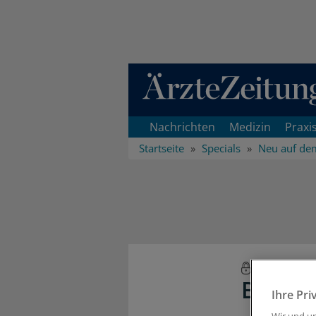
Direkt zum Inhaltsbereich
Nachrichten
Medizin
Praxi
Startseite
Specials
Neu auf de
Neu auf 
Brinave
Ihre Pri