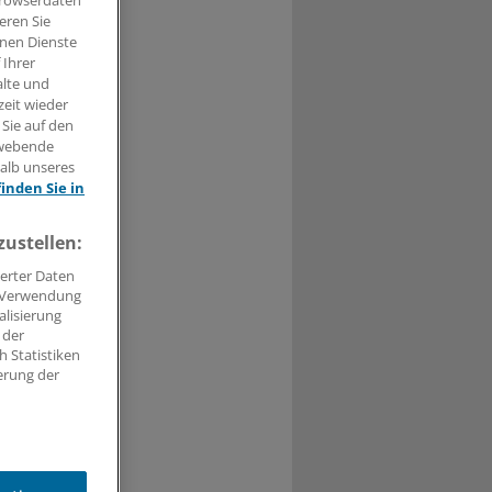
Browserdaten
eren Sie
hnen Dienste
 Ihrer
alte und
t haben.
zeit wieder
 Sie auf den
n »
hwebende
halb unseres
finden Sie in
zustellen:
erter Daten
. Verwendung
alisierung
 der
 Statistiken
erung der