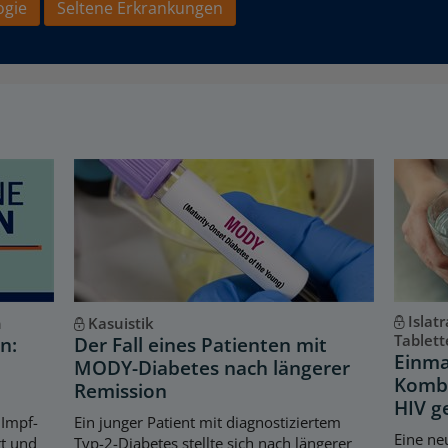
ogie
Seltene Erkrankungen
Islat
n
Kasuistik
Tablett
n:
Der Fall eines Patienten mit
Einma
MODY-Diabetes nach längerer
Kombi
Remission
HIV g
 Impf-
Ein junger Patient mit diagnostiziertem
Eine ne
rt und
Typ-2-Diabetes stellte sich nach längerer