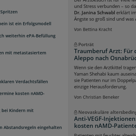
und Stress verbunden – so das
 Spritzen
Dr. Janina Schwabl
erklärt i
Ängste so groß sind und was 
ein ist ein Erfolgsmodell
Von Bettina Kracht
sch weiterhin ePA-Befüllung
Porträt
Traumberuf Arzt: Für 
uen mit metastasiertem
Aleppo nach Osnabrü
Wenn sie den Arztkittel trage
Yaman Shehabi kaum auseina
sie Patienten nur im Doppelpa
unklaren Verdachtsfällen
einzige Herausforderung.
Termine kosten nAMD-
Von Christian Beneker
 bei Kindern mit
Neovaskuläre altersbedi
Anti-VEGF-Injektione
kosten nAMD-Patiente
n Abstandsregeln eingehalten
Patienten mit feuchter alter