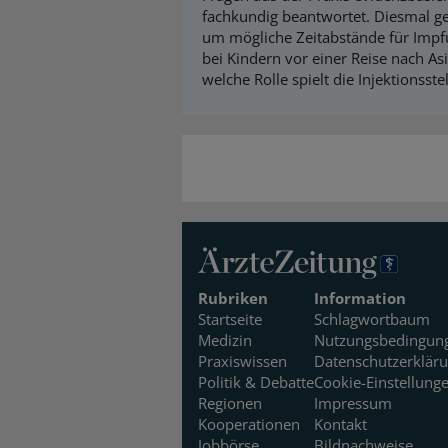
fachkundig beantwortet. Diesmal ge
um mögliche Zeitabstände für Imp
bei Kindern vor einer Reise nach As
welche Rolle spielt die Injektionsstel
Rubriken
Information
Startseite
Schlagwortbaum
Medizin
Nutzungsbedingun
Praxiswissen
Datenschutzerklär
Politik & Debatte
Cookie-Einstellung
Regionen
Impressum
Kooperationen
Kontakt
Jobbörse
Bildnachweise