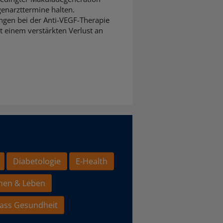
ugenarzttermine halten.
gen bei der Anti-VEGF-Therapie
t einem verstärkten Verlust an
Diabetologie
E-Health
hen & Leben
ass Gesundheit