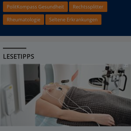
PolitKompass Gesundheit
Rechtssplitter
Rheumatologie
Seltene Erkrankungen
LESETIPPS