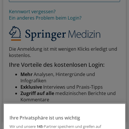
Kennwort vergessen?
Ein anderes Problem beim Login?
Die Anmeldung ist mit wenigen Klicks erledigt und
kostenlos.
Ihre Vorteile des kostenlosen Login:
Mehr
Analysen, Hintergründe und
Infografiken
Exklusive
Interviews und Praxis-Tipps
Zugriff auf alle
medizinischen Berichte und
Kommentare
Voraussetzungen für den Zugang
Ihre Privatsphäre ist uns wichtig
Wir und unsere
145
-Partner speichern und greifen auf