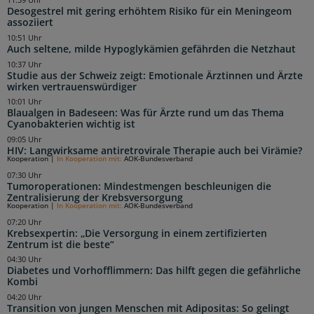
11:39 Uhr
Desogestrel mit gering erhöhtem Risiko für ein Meningeom
assoziiert
10:51 Uhr
Auch seltene, milde Hypoglykämien gefährden die Netzhaut
10:37 Uhr
Studie aus der Schweiz zeigt: Emotionale Ärztinnen und Ärzte
wirken vertrauenswürdiger
10:01 Uhr
Blaualgen in Badeseen: Was für Ärzte rund um das Thema
Cyanobakterien wichtig ist
09:05 Uhr
HIV: Langwirksame antiretrovirale Therapie auch bei Virämie?
Kooperation
|
In Kooperation mit:
AOK-Bundesverband
07:30 Uhr
Tumoroperationen: Mindestmengen beschleunigen die
Zentralisierung der Krebsversorgung
Kooperation
|
In Kooperation mit:
AOK-Bundesverband
07:20 Uhr
Krebsexpertin: „Die Versorgung in einem zertifizierten
Zentrum ist die beste“
04:30 Uhr
Diabetes und Vorhofflimmern: Das hilft gegen die gefährliche
Kombi
04:20 Uhr
Transition von jungen Menschen mit Adipositas: So gelingt