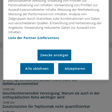
personalisierter Werbung. Erstellung von Profilen zur
Hintergründe, Interviews und Praxis-Tipps.
Personalisierung von Inhalten. Verwendung von Profilen zur
Auswahl personalisierter Inhalte. Messung der Werbeleistung.
Jetzt anmelden »
Messung der Performance von Inhalten. Analyse von
Zielgruppen durch Statistiken oder Kombinationen von Daten
aus verschiedenen Quellen. Entwicklung und Verbesserung der
Kostenlos registrieren »
Angebote. Verwendung reduzierter Daten zur Auswahl von
Inhalten.
Liste der Partner (Lieferanten)
Zwecke anzeigen
NACHRICHTEN
14:03 Uhr
Alle ablehnen
Akzeptieren
Erst das trockene Auge – dann die Autoimmunerkrankung?
13:56 Uhr
Urteil: Sprechstundenbedarf nicht mehr als
Defekturarzneimittel
13:50 Uhr
Geschlechtersensible Versorgung: Warum sie auch in der
orthopädischen Reha wichtiger wird
13:06 Uhr
Zusatznutzten für Teplizumab nicht quantifizierbar