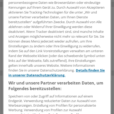
personenbezogene Daten wie Browserdaten oder eindeutige
Kennungen auf Ihrem Gerät zu. Durch Auswahl von Akzeptieren
aktivieren Sie Tracking-Technologien für die unter „Wir und
unsere Partner verarbeiten Daten, um Ihnen Dienste
bereitzustellen“ aufgeführten Zwecke. Durch Auswahl von Alle
ablehnen oder Widerruf Ihrer Einwilligung werden diese
deaktiviert. Wenn Tracker deaktiviert sind, sind manche Inhalte
und Anzeigen möglicherweise nicht mehr so relevant für Sie. Sie
können dieses Menü jederzeit wieder aufrufen, um Ihre
Einstellungen zu ändern oder Ihre Einwilligung zu widerrufen,
indem Sie auf den Link Voreinstellungen verwalten am unteren
Rand der Webseite klicken [oder das schwebende Symbol unten
links auf der Webseite, falls zutreffend]. Ihre Einstellungen
gelten innerhalb unseres Website. Weitere Informationen
finden Sie in unserer Datenschutzerklärung.
Details finden Sie
in unserer Datenschutzerklärung.
Wir und unsere Partner verarbeiten Daten, um
Vorteile des Logins
Folgendes bereitzustellen:
Speichern von oder Zugriff auf Informationen auf einem
Über unser
kostenloses Login
erhalten Ärzte und
Endgerät. Verwendung reduzierter Daten zur Auswahl von
Ärztinnen sowie andere Mitarbeiter der
Werbeanzeigen. Erstellung von Profilen für personalisierte
Werbung. Verwendung von Profilen zur Auswahl
Gesundheitsbranche Zugriff auf mehr