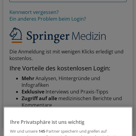
Kennwort vergessen?
Ein anderes Problem beim Login?
Die Anmeldung ist mit wenigen Klicks erledigt und
kostenlos.
Ihre Vorteile des kostenlosen Login:
Mehr
Analysen, Hintergründe und
Infografiken
Exklusive
Interviews und Praxis-Tipps
Zugriff auf alle
medizinischen Berichte und
Kommentare
Voraussetzungen für den Zugang
Ihre Privatsphäre ist uns wichtig
Wir und unsere
145
-Partner speichern und greifen auf