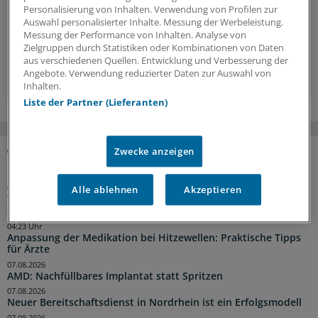
Hintergründe, Interviews und Praxis-Tipps.
Personalisierung von Inhalten. Verwendung von Profilen zur
Auswahl personalisierter Inhalte. Messung der Werbeleistung.
Jetzt anmelden »
Messung der Performance von Inhalten. Analyse von
Zielgruppen durch Statistiken oder Kombinationen von Daten
aus verschiedenen Quellen. Entwicklung und Verbesserung der
Kostenlos registrieren »
Angebote. Verwendung reduzierter Daten zur Auswahl von
Inhalten.
Liste der Partner (Lieferanten)
Zwecke anzeigen
NACHRICHTEN
Alle ablehnen
Akzeptieren
04:55 Uhr
Traumberuf Arzt: Für die Weiterbildung von Aleppo nach
Osnabrück
04:23 Uhr
Anpassung der Medikation bei Hitzewellen: Praktische Tipps
für Ärzte
07.08.2026
AMD: Nachfüllbares Implantat statt Spritzen
07.08.2026
Neuer Bereitschaftsdienst in Nordrhein ist ein Erfolgsmodell