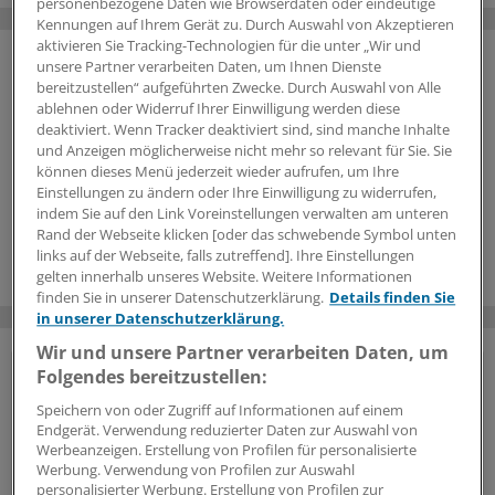
personenbezogene Daten wie Browserdaten oder eindeutige
Kennungen auf Ihrem Gerät zu. Durch Auswahl von Akzeptieren
aktivieren Sie Tracking-Technologien für die unter „Wir und
unsere Partner verarbeiten Daten, um Ihnen Dienste
bereitzustellen“ aufgeführten Zwecke. Durch Auswahl von Alle
ablehnen oder Widerruf Ihrer Einwilligung werden diese
deaktiviert. Wenn Tracker deaktiviert sind, sind manche Inhalte
und Anzeigen möglicherweise nicht mehr so relevant für Sie. Sie
können dieses Menü jederzeit wieder aufrufen, um Ihre
Einstellungen zu ändern oder Ihre Einwilligung zu widerrufen,
indem Sie auf den Link Voreinstellungen verwalten am unteren
Rand der Webseite klicken [oder das schwebende Symbol unten
links auf der Webseite, falls zutreffend]. Ihre Einstellungen
gelten innerhalb unseres Website. Weitere Informationen
finden Sie in unserer Datenschutzerklärung.
Details finden Sie
in unserer Datenschutzerklärung.
Wir und unsere Partner verarbeiten Daten, um
Folgendes bereitzustellen:
Vorteile des Logins
Speichern von oder Zugriff auf Informationen auf einem
Endgerät. Verwendung reduzierter Daten zur Auswahl von
Über unser
kostenloses Login
erhalten Ärzte und
Werbeanzeigen. Erstellung von Profilen für personalisierte
Ärztinnen sowie andere Mitarbeiter der
Werbung. Verwendung von Profilen zur Auswahl
Gesundheitsbranche Zugriff auf mehr
personalisierter Werbung. Erstellung von Profilen zur