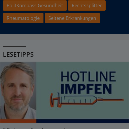
PolitKompass Gesundheit
Rechtssplitter
Rheumatologie
Seltene Erkrankungen
LESETIPPS