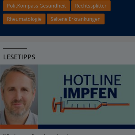
PolitKompass Gesundheit
Rechtssplitter
Rheumatologie
Seltene Erkrankungen
LESETIPPS