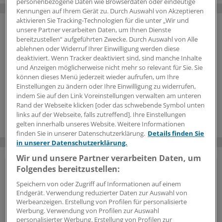
personenbezogene Daten wie Browserdaten oder eindeutige
Kennungen auf Ihrem Gerät zu. Durch Auswahl von Akzeptieren
aktivieren Sie Tracking-Technologien für die unter „Wir und
unsere Partner verarbeiten Daten, um Ihnen Dienste
bereitzustellen“ aufgeführten Zwecke. Durch Auswahl von Alle
ablehnen oder Widerruf Ihrer Einwilligung werden diese
deaktiviert. Wenn Tracker deaktiviert sind, sind manche Inhalte
und Anzeigen möglicherweise nicht mehr so relevant für Sie. Sie
können dieses Menü jederzeit wieder aufrufen, um Ihre
Einstellungen zu ändern oder Ihre Einwilligung zu widerrufen,
indem Sie auf den Link Voreinstellungen verwalten am unteren
Rand der Webseite klicken [oder das schwebende Symbol unten
links auf der Webseite, falls zutreffend]. Ihre Einstellungen
gelten innerhalb unseres Website. Weitere Informationen
finden Sie in unserer Datenschutzerklärung.
Details finden Sie
in unserer Datenschutzerklärung.
Wir und unsere Partner verarbeiten Daten, um
Folgendes bereitzustellen:
Vorteile des Logins
Speichern von oder Zugriff auf Informationen auf einem
Endgerät. Verwendung reduzierter Daten zur Auswahl von
Über unser
kostenloses Login
erhalten Ärzte und
Werbeanzeigen. Erstellung von Profilen für personalisierte
Ärztinnen sowie andere Mitarbeiter der
Werbung. Verwendung von Profilen zur Auswahl
Gesundheitsbranche Zugriff auf mehr
personalisierter Werbung. Erstellung von Profilen zur