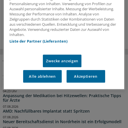
Hintergründe, Interviews und Praxis-Tipps.
Personalisierung von Inhalten. Verwendung von Profilen zur
Auswahl personalisierter Inhalte. Messung der Werbeleistung.
Jetzt anmelden »
Messung der Performance von Inhalten. Analyse von
Zielgruppen durch Statistiken oder Kombinationen von Daten
aus verschiedenen Quellen. Entwicklung und Verbesserung der
Kostenlos registrieren »
Angebote. Verwendung reduzierter Daten zur Auswahl von
Inhalten.
Liste der Partner (Lieferanten)
Zwecke anzeigen
NACHRICHTEN
Alle ablehnen
Akzeptieren
04:55 Uhr
Traumberuf Arzt: Für die Weiterbildung von Aleppo nach
Osnabrück
04:23 Uhr
Anpassung der Medikation bei Hitzewellen: Praktische Tipps
für Ärzte
07.08.2026
AMD: Nachfüllbares Implantat statt Spritzen
07.08.2026
Neuer Bereitschaftsdienst in Nordrhein ist ein Erfolgsmodell