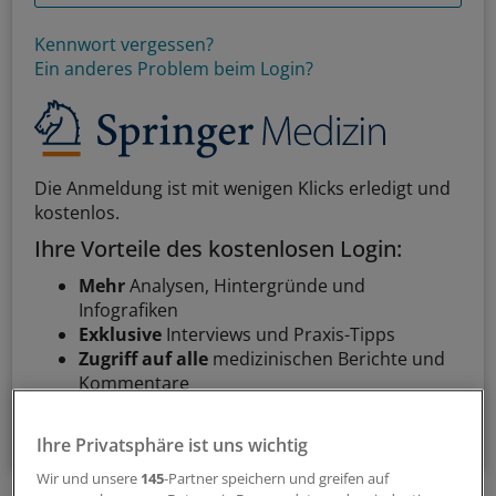
Kennwort vergessen?
Ein anderes Problem beim Login?
Die Anmeldung ist mit wenigen Klicks erledigt und
kostenlos.
Ihre Vorteile des kostenlosen Login:
Mehr
Analysen, Hintergründe und
Infografiken
Exklusive
Interviews und Praxis-Tipps
Zugriff auf alle
medizinischen Berichte und
Kommentare
Voraussetzungen für den Zugang
Ihre Privatsphäre ist uns wichtig
Wir und unsere
145
-Partner speichern und greifen auf