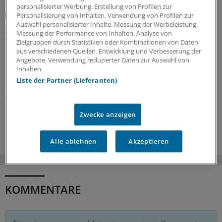
personalisierter Werbung. Erstellung von Profilen zur
Praxislandschaft 2040
Personalisierung von Inhalten. Verwendung von Profilen zur
Studie: In welchen Regionen mittelfristig die
Auswahl personalisierter Inhalte. Messung der Werbeleistung.
Messung der Performance von Inhalten. Analyse von
größten Hausarztlücken drohen
Zielgruppen durch Statistiken oder Kombinationen von Daten
Laut einer aktuellen Projektion im Auftrag der Robert
aus verschiedenen Quellen. Entwicklung und Verbesserung der
Angebote. Verwendung reduzierter Daten zur Auswahl von
Bosch Stiftung ist – wenn nicht gegengesteuert wird –
Inhalten.
ein Drittel der bundesdeutschen Landkreise auf längere
Liste der Partner (Lieferanten)
Sicht von hausärztlicher Unterversorgung betroffen.
Andernorts deuten die Zeichen auch vielfach auf
Überversorgung.
Zwecke anzeigen
21.07.2026
Alle ablehnen
Akzeptieren
KOMMENTARE