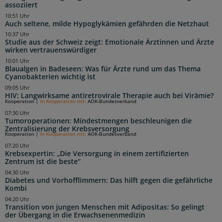
assoziiert
10:51 Uhr
Auch seltene, milde Hypoglykämien gefährden die Netzhaut
10:37 Uhr
Studie aus der Schweiz zeigt: Emotionale Ärztinnen und Ärzte
wirken vertrauenswürdiger
10:01 Uhr
Blaualgen in Badeseen: Was für Ärzte rund um das Thema
Cyanobakterien wichtig ist
09:05 Uhr
HIV: Langwirksame antiretrovirale Therapie auch bei Virämie?
Kooperation
|
In Kooperation mit:
AOK-Bundesverband
07:30 Uhr
Tumoroperationen: Mindestmengen beschleunigen die
Zentralisierung der Krebsversorgung
Kooperation
|
In Kooperation mit:
AOK-Bundesverband
07:20 Uhr
Krebsexpertin: „Die Versorgung in einem zertifizierten
Zentrum ist die beste“
04:30 Uhr
Diabetes und Vorhofflimmern: Das hilft gegen die gefährliche
Kombi
04:20 Uhr
Transition von jungen Menschen mit Adipositas: So gelingt
der Übergang in die Erwachsenenmedizin