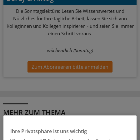
Die Sonntagslektüre: Lesen Sie Wissenswertes und
Nützliches für Ihre tägliche Arbeit, lassen Sie sich von
Kolleginnen und Kollegen inspirieren - und seien Sie immer
einen Schritt voraus.
wöchentlich (Sonntag)
Zum Abonnieren bitte anmelden
MEHR ZUM THEMA
Leitliniennutzung
Hausärzte wünschen sich Leitlinien kürzer,
Ihre Privatsphäre ist uns wichtig
strukturierter und praxisnäher