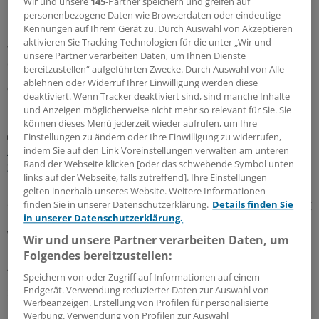
Wir und unsere
145
-Partner speichern und greifen auf
In hausärztlichen Praxen wird durchaus regelmäßig auf
personenbezogene Daten wie Browserdaten oder eindeutige
Kennungen auf Ihrem Gerät zu. Durch Auswahl von Akzeptieren
Leitlinien zurückgegriffen – eine Umfrage zeigt allerdings
aktivieren Sie Tracking-Technologien für die unter „Wir und
wegen Zeitmangels und zu umfangreicher Dokumente
unsere Partner verarbeiten Daten, um Ihnen Dienste
deutlichen Verbesserungsbedarf.
bereitzustellen“ aufgeführten Zwecke. Durch Auswahl von Alle
ablehnen oder Widerruf Ihrer Einwilligung werden diese
03.08.2026
deaktiviert. Wenn Tracker deaktiviert sind, sind manche Inhalte
und Anzeigen möglicherweise nicht mehr so relevant für Sie. Sie
können dieses Menü jederzeit wieder aufrufen, um Ihre
Juli-Sitzung des CHMP
Einstellungen zu ändern oder Ihre Einwilligung zu widerrufen,
Acht Pharma-Innovationen auf der Zielgeraden
indem Sie auf den Link Voreinstellungen verwalten am unteren
Rand der Webseite klicken [oder das schwebende Symbol unten
zur EU-Zulassung
links auf der Webseite, falls zutreffend]. Ihre Einstellungen
Neue Ansätze gegen zu hohe Cholesterinwerte bildeten
gelten innerhalb unseres Website. Weitere Informationen
einen Schwerpunkt der jüngsten Experten-Begutachtung
finden Sie in unserer Datenschutzerklärung.
Details finden Sie
in unserer Datenschutzerklärung.
bei der EMA: Auch gab es Zulassungsempfehlungen für
Wirkstoffe gegen Plaque-Psoriasis, primäre biliäre
Wir und unsere Partner verarbeiten Daten, um
Cholangitis, COVID-19, AMD und zerebrale
Folgendes bereitzustellen:
Adrenoleukodystrophie.
Speichern von oder Zugriff auf Informationen auf einem
Endgerät. Verwendung reduzierter Daten zur Auswahl von
24.07.2026
Werbeanzeigen. Erstellung von Profilen für personalisierte
Werbung. Verwendung von Profilen zur Auswahl