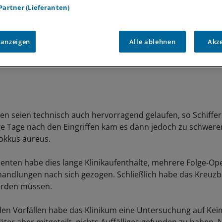
 Partner (Lieferanten)
 anzeigen
Alle ablehnen
Akz
en seien technisch auch hervorragend gelaufen, so Schiffer
ige Tage nach den Eingriffen kam es dann jedoch zu schwere
okkus aureus.
ienten habe dies lange Klinikaufenthalte, mehrere Folge-O
handlungen nach sich gezogen. Schließlich habe das Kreuz
erden müssen.
en Vorfällen habe das Klinikum eine Untersuchung auf Ke