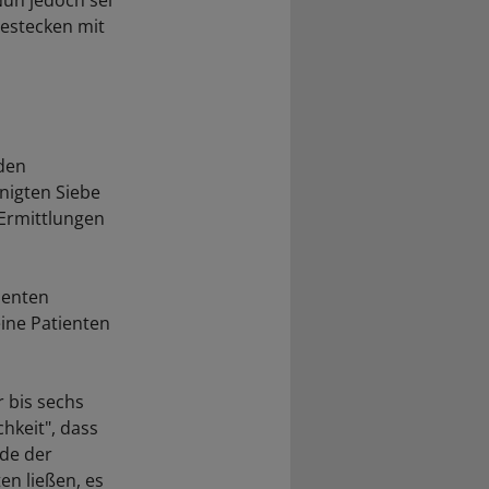
Nun jedoch sei
estecken mit
 den
nigten Siebe
 Ermittlungen
ienten
ine Patienten
r bis sechs
chkeit", dass
nde der
en ließen, es