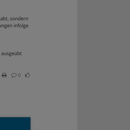
habt, sondern
ungen infolge
s ausgeübt
0