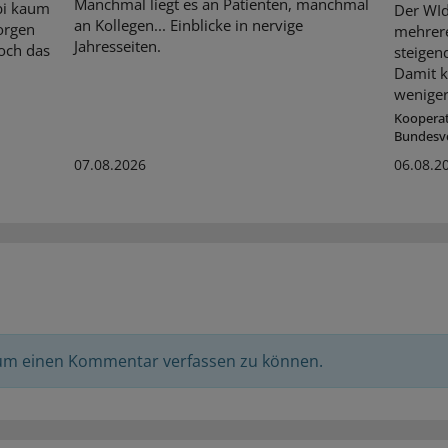
Manchmal liegt es an Patienten, manchmal
bi kaum
Der WId
an Kollegen... Einblicke in nervige
orgen
mehrer
Jahresseiten.
och das
steigen
Damit k
weniger
Koopera
Bundesv
07.08.2026
06.08.2
 um einen Kommentar verfassen zu können.