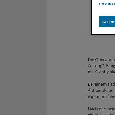
Liste der
Zwecke
Die Operation
Zeitung". Ein
mit Staphylok
Bei einem Pat
Antibiotikabe
explantiert w
Nach den beid