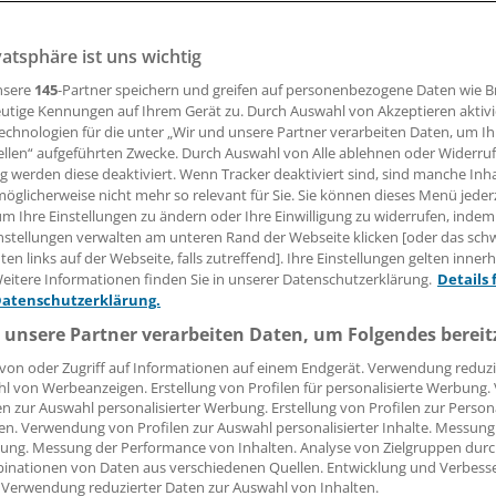
andal an der Mannheimer Uniklinik geht in eine neue Rund
rzt gegen die Klinik vor Gericht.
vatsphäre ist uns wichtig
nsere
145
-Partner speichern und greifen auf personenbezogene Daten wie 
utige Kennungen auf Ihrem Gerät zu. Durch Auswahl von Akzeptieren aktivi
28.10.2014, 16:53 Uhr
echnologien für die unter „Wir und unsere Partner verarbeiten Daten, um I
ellen“ aufgeführten Zwecke. Durch Auswahl von Alle ablehnen oder Widerruf
ng werden diese deaktiviert. Wenn Tracker deaktiviert sind, sind manche Inh
öglicherweise nicht mehr so relevant für Sie. Sie können dieses Menü jeder
um Ihre Einstellungen zu ändern oder Ihre Einwilligung zu widerrufen, indem
nstellungen verwalten am unteren Rand der Webseite klicken [oder das sc
Im Zusammenhang mit den staatsanwaltschaftlichen Ermit
en links auf der Webseite, falls zutreffend]. Ihre Einstellungen gelten inner
ößen am Mannheimer Uni-Klinikum
wurde nun Anzeige in zw
eitere Informationen finden Sie in unserer Datenschutzerklärung.
Details 
ts der fahrlässigen Körperverletzung erstattet.
Datenschutzerklärung.
 unsere Partner verarbeiten Daten, um Folgendes bereit
ger Allgemeinarzt Dr. Matthias Schiffer, der sich auf Sport
von oder Zugriff auf Informationen auf einem Endgerät. Verwendung reduzi
hat, hatte im September 2013 zwei junge Leistungssportler z
l von Werbeanzeigen. Erstellung von Profilen für personalisierte Werbung
mentations-Op an das Mannheimer Klinikum überwiesen.
en zur Auswahl personalisierter Werbung. Erstellung von Profilen zur Person
en. Verwendung von Profilen zur Auswahl personalisierter Inhalte. Messung
ung. Messung der Performance von Inhalten. Analyse von Zielgruppen durch
inationen von Daten aus verschiedenen Quellen. Entwicklung und Verbess
 Verwendung reduzierter Daten zur Auswahl von Inhalten.