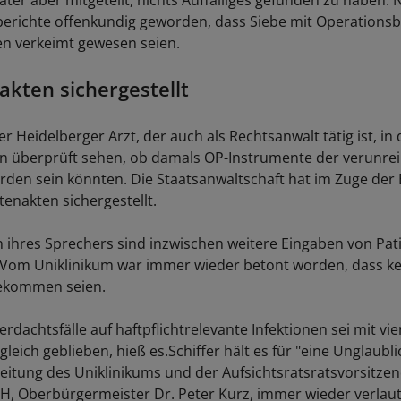
päter aber mitgeteilt, nichts Auffälliges gefunden zu haben. 
erichte offenkundig geworden, dass Siebe mit Operationsb
n verkeimt gewesen seien.
akten sichergestellt
er Heidelberger Arzt, der auch als Rechtsanwalt tätig ist, in
n überprüft sehen, ob damals OP-Instrumente der verunrei
den sein könnten. Die Staatsanwaltschaft hat im Zuge der
tenakten sichergestellt.
ihres Sprechers sind inzwischen weitere Eingaben von Pat
Vom Uniklinikum war immer wieder betont worden, dass ke
ekommen seien.
erdachtsfälle auf haftpflichtrelevante Infektionen sei mit vie
 gleich geblieben, hieß es.Schiffer hält es für "eine Unglaubli
leitung des Uniklinikums und der Aufsichtsratsratsvorsitze
, Oberbürgermeister Dr. Peter Kurz, immer wieder verlaut