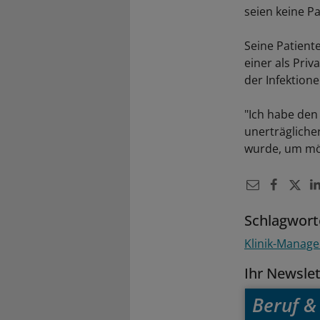
seien keine 
Seine Patient
einer als Pri
der Infektion
"Ich habe den
unerträgliche
wurde, um mög
Schlagwort
Klinik-Manag
Ihr Newsle
Beruf & 