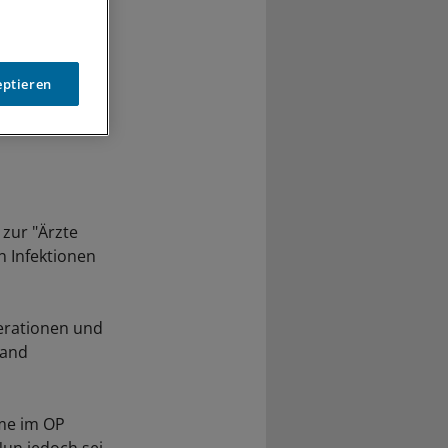
eptieren
 zur "Ärzte
n Infektionen
perationen und
band
ime im OP