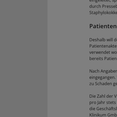
eingeleitet, s
durch Presseb
Staphylokokke
Patienten
Deshalb will d
Patientenakte
verwendet wor
bereits Patien
Nach Angaben 
eingegangen. 
zu Schaden g
Die Zahl der V
pro Jahr stets
die Geschäfts
Klinikum GmbH