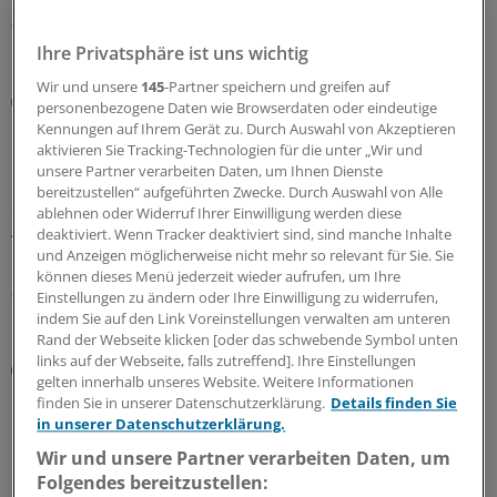
05.08.2026
Ihre Privatsphäre ist uns wichtig
Wir und unsere
145
-Partner speichern und greifen auf
Diskriminierung
personenbezogene Daten wie Browserdaten oder eindeutige
Rassismus in der Praxis: Neuer Leitfaden klärt
Kennungen auf Ihrem Gerät zu. Durch Auswahl von Akzeptieren
über rechtliche Handlungsmöglichkeiten auf
aktivieren Sie Tracking-Technologien für die unter „Wir und
unsere Partner verarbeiten Daten, um Ihnen Dienste
Ein neuer Leitfaden der Charité Berlin beleuchtet
bereitzustellen“ aufgeführten Zwecke. Durch Auswahl von Alle
anhand realer Fälle die rechtliche Verantwortung von
ablehnen oder Widerruf Ihrer Einwilligung werden diese
Arztpraxen bei Diskriminierung und zeigt auf, welche
deaktiviert. Wenn Tracker deaktiviert sind, sind manche Inhalte
Handlungsmöglichkeiten es gibt.
und Anzeigen möglicherweise nicht mehr so relevant für Sie. Sie
können dieses Menü jederzeit wieder aufrufen, um Ihre
05.08.2026
Einstellungen zu ändern oder Ihre Einwilligung zu widerrufen,
indem Sie auf den Link Voreinstellungen verwalten am unteren
Rand der Webseite klicken [oder das schwebende Symbol unten
links auf der Webseite, falls zutreffend]. Ihre Einstellungen
Digitaler Check
gelten innerhalb unseres Website. Weitere Informationen
Honorarabrechnung: Digitale Vorprüfung wird in
finden Sie in unserer Datenschutzerklärung.
Details finden Sie
Nordrhein rege genutzt
in unserer Datenschutzerklärung.
Seit Juni können nun auch Ärztinnen und Ärzte in
Wir und unsere Partner verarbeiten Daten, um
Nordrhein ihre Honorarabrechnungen während des
Folgendes bereitzustellen: