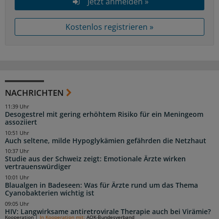
Jetzt anmelden »
Kostenlos registrieren »
NACHRICHTEN
11:39 Uhr
Desogestrel mit gering erhöhtem Risiko für ein Meningeom
assoziiert
10:51 Uhr
Auch seltene, milde Hypoglykämien gefährden die Netzhaut
10:37 Uhr
Studie aus der Schweiz zeigt: Emotionale Ärzte wirken
vertrauenswürdiger
10:01 Uhr
Blaualgen in Badeseen: Was für Ärzte rund um das Thema
Cyanobakterien wichtig ist
09:05 Uhr
HIV: Langwirksame antiretrovirale Therapie auch bei Virämie?
Kooperation
|
In Kooperation mit:
AOK-Bundesverband