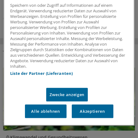
Quartals durchleuchten lassen. In den ersten beiden
Speichern von oder Zugriff auf Informationen auf einem
Monaten sind über 20.000 Vorprüfungen eingegangen.
Endgerät. Verwendung reduzierter Daten zur Auswahl von
Werbeanzeigen. Erstellung von Profilen für personalisierte
05.08.2026
Werbung. Verwendung von Profilen zur Auswahl
personalisierter Werbung. Erstellung von Profilen zur
Personalisierung von Inhalten. Verwendung von Profilen zur
Auswahl personalisierter Inhalte. Messung der Werbeleistung.
Messung der Performance von Inhalten. Analyse von
Zielgruppen durch Statistiken oder Kombinationen von Daten
aus verschiedenen Quellen. Entwicklung und Verbesserung der
DAS KÖNNTE SIE AUCH INTERESSIEREN
Angebote. Verwendung reduzierter Daten zur Auswahl von
Inhalten.
Liste der Partner (Lieferanten)
Zwecke anzeigen
Alle ablehnen
Akzeptieren
Klimawandel und Gesundheitswesen