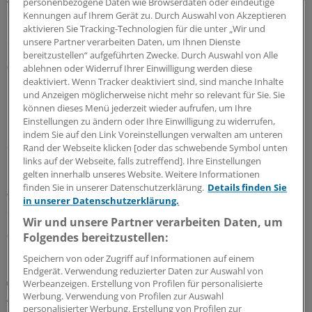
personenbezogene Daten wie Browserdaten oder eindeutige
der Gesundheitsrechtler Professor Thomas Schlegel im
Kennungen auf Ihrem Gerät zu. Durch Auswahl von Akzeptieren
Interview mit der Ärzte Zeitung. Das Thema habe aber
aktivieren Sie Tracking-Technologien für die unter „Wir und
eine viel größere Dimension als viele meinten.
unsere Partner verarbeiten Daten, um Ihnen Dienste
bereitzustellen“ aufgeführten Zwecke. Durch Auswahl von Alle
07.08.2026
ablehnen oder Widerruf Ihrer Einwilligung werden diese
deaktiviert. Wenn Tracker deaktiviert sind, sind manche Inhalte
und Anzeigen möglicherweise nicht mehr so relevant für Sie. Sie
können dieses Menü jederzeit wieder aufrufen, um Ihre
Leitliniennutzung
Einstellungen zu ändern oder Ihre Einwilligung zu widerrufen,
Hausärzte wünschen sich Leitlinien kürzer,
indem Sie auf den Link Voreinstellungen verwalten am unteren
strukturierter und praxisnäher
Rand der Webseite klicken [oder das schwebende Symbol unten
links auf der Webseite, falls zutreffend]. Ihre Einstellungen
In hausärztlichen Praxen wird durchaus regelmäßig auf
gelten innerhalb unseres Website. Weitere Informationen
Leitlinien zurückgegriffen – eine Umfrage zeigt allerdings
finden Sie in unserer Datenschutzerklärung.
Details finden Sie
wegen Zeitmangels und zu umfangreicher Dokumente
in unserer Datenschutzerklärung.
deutlichen Verbesserungsbedarf.
Wir und unsere Partner verarbeiten Daten, um
03.08.2026
Folgendes bereitzustellen:
Speichern von oder Zugriff auf Informationen auf einem
Endgerät. Verwendung reduzierter Daten zur Auswahl von
Juli-Sitzung des CHMP
Werbeanzeigen. Erstellung von Profilen für personalisierte
Acht Pharma-Innovationen auf der Zielgeraden
Werbung. Verwendung von Profilen zur Auswahl
personalisierter Werbung. Erstellung von Profilen zur
zur EU-Zulassung