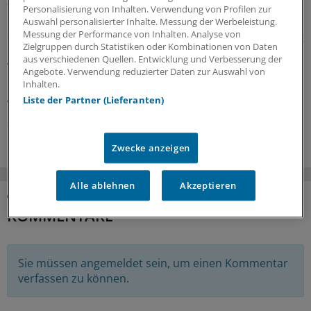
Personalisierung von Inhalten. Verwendung von Profilen zur
Neue Ansätze gegen zu hohe Cholesterinwerte bildeten
Auswahl personalisierter Inhalte. Messung der Werbeleistung.
Messung der Performance von Inhalten. Analyse von
einen Schwerpunkt der jüngsten Experten-Begutachtung
Zielgruppen durch Statistiken oder Kombinationen von Daten
bei der EMA: Auch gab es Zulassungsempfehlungen für
aus verschiedenen Quellen. Entwicklung und Verbesserung der
Wirkstoffe gegen Plaque-Psoriasis, primäre biliäre
Angebote. Verwendung reduzierter Daten zur Auswahl von
Cholangitis, COVID-19, AMD und zerebrale
Inhalten.
Adrenoleukodystrophie.
Liste der Partner (Lieferanten)
24.07.2026
Zwecke anzeigen
Alle ablehnen
Akzeptieren
KOMMENTARE
Sie müssen angemeldet sein, um einen Kommentar
verfassen zu können.