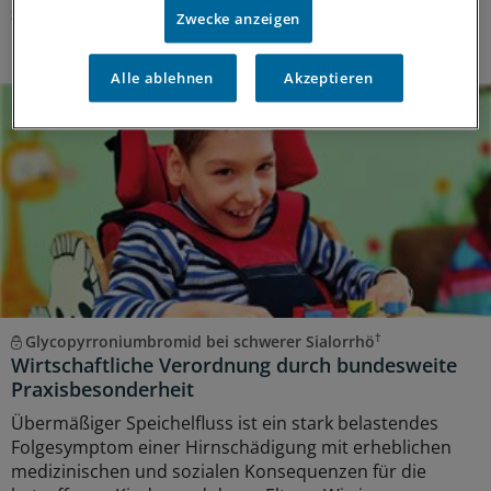
Sonderbericht
|
Mit freundlicher Unterstützung von:
Getinge
Zwecke anzeigen
Deutschland GmbH, Rastatt
Alle ablehnen
Akzeptieren
†
Glycopyrroniumbromid bei schwerer Sialorrhö
Wirtschaftliche Verordnung durch bundesweite
Praxisbesonderheit
Übermäßiger Speichelfluss ist ein stark belastendes
Folgesymptom einer Hirnschädigung mit erheblichen
medizinischen und sozialen Konsequenzen für die