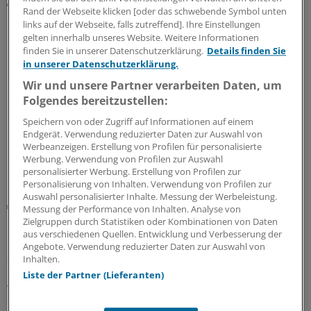
Rand der Webseite klicken [oder das schwebende Symbol unten
SONDERBERICHTE ZUM THEMA
links auf der Webseite, falls zutreffend]. Ihre Einstellungen
gelten innerhalb unseres Website. Weitere Informationen
finden Sie in unserer Datenschutzerklärung.
Details finden Sie
in unserer Datenschutzerklärung.
Wir und unsere Partner verarbeiten Daten, um
Folgendes bereitzustellen:
Speichern von oder Zugriff auf Informationen auf einem
Endgerät. Verwendung reduzierter Daten zur Auswahl von
Werbeanzeigen. Erstellung von Profilen für personalisierte
Werbung. Verwendung von Profilen zur Auswahl
personalisierter Werbung. Erstellung von Profilen zur
Personalisierung von Inhalten. Verwendung von Profilen zur
Auswahl personalisierter Inhalte. Messung der Werbeleistung.
Unternehmen im Fokus
Messung der Performance von Inhalten. Analyse von
Flexible und ökonomische OP-Tischsysteme
Zielgruppen durch Statistiken oder Kombinationen von Daten
aus verschiedenen Quellen. Entwicklung und Verbesserung der
Die Anforderungen an die OP-Ausstattung nehmen
Angebote. Verwendung reduzierter Daten zur Auswahl von
ständig zu. Die Firma Getinge als Komplettausstatter für
Inhalten.
den Operationssaal trägt dem Rechnung. Zum einen
Liste der Partner (Lieferanten)
wird ein umfassendes und modernes Maquet OP-Tisch-
Portfolio angeboten.