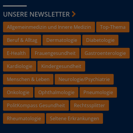
UNSERE NEWSLETTER
Allgemeinmedizin und Innere Medizin
Top-Thema
Beruf & Alltag
Dermatologie
Diabetologie
E-Health
Frauengesundheit
Gastroenterologie
Kardiologie
Kindergesundheit
Menschen & Leben
Neurologie/Psychiatrie
Onkologie
Ophthalmologie
Pneumologie
PolitKompass Gesundheit
Rechtssplitter
Rheumatologie
Seltene Erkrankungen