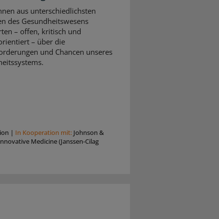
nnen aus unterschiedlichsten
en des Gesundheitswesens
rten – offen, kritisch und
rientiert – über die
orderungen und Chancen unseres
eitssystems.
ion
|
In Kooperation mit:
Johnson &
nnovative Medicine (Janssen-Cilag