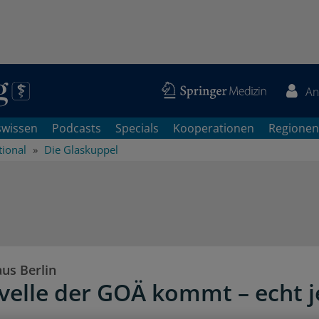
An
swissen
Podcasts
Specials
Kooperationen
Regionen
tional
Die Glaskuppel
us Berlin
velle der GOÄ kommt – echt j