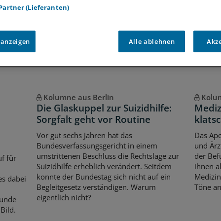
 Partner (Lieferanten)
Voraussetzungen für den Zugang
 anzeigen
Alle ablehnen
Akz
Kolumne aus Berlin
Kolum
Die Glaskuppel zur Suizidhilfe:
Mediz
Sorgfalt geht vor Routine
klatsc
Vor gut sechs Jahren hat das
Das Apo
Bundesverfassungsgericht in einem
und Ärz
umstrittenen Beschluss die Rechtslage zur
der Bef
f für
Suizidhilfe erheblich verändert. Seitdem
ihnen a
konnte der Bundestag sich nicht auf ein
Medizin
es dabei
Begleitgesetz verständigen. Warum
Töne an
eigentlich nicht?
tunde
 Bild.