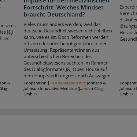
Impulse für den medizinischen
s
Fortschritt: Welches Mindset
Expert:i
Bereich
braucht Deutschland?
diskutie
Vieles muss anders werden, weil das
unseres
lösungso
deutsche Gesundheitswesen nicht bleiben
as J&J
Herausf
kann, wie es ist. Doch Reformen werden
hren.
Gesundh
oft zerredet oder benötigen Jahre in der
Umsetzung. Repräsentant:innen aus
unterschiedlichen Bereichen des
Gesundheitswesens suchten im Rahmen
des Dialogformates J&J Open House auf
dem Hauptstadtkongress nach Auswegen.
son &
Kooperation
|
In Kooperation mit:
Johnson &
Kooperat
ilag
Johnson Innovative Medicine (Janssen-Cilag
Johnson I
GmbH)
GmbH)