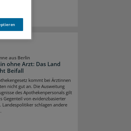
eptieren
ne aus Berlin
in ohne Arzt: Das Land
ht Beifall
thekengesetz kommt bei Ärztinnen
ten nicht gut an. Die Ausweitung
ugnisse des Apothekenpersonals gilt
ls Gegenteil von evidenzbasierter
. Landespolitiker schlagen andere
.