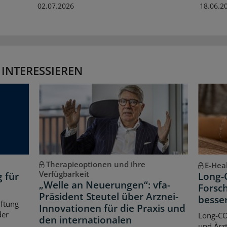
02.07.2026
18.06.2
 INTERESSIEREN
Therapieoptionen und ihre
E-Hea
Verfügbarkeit
g für
Long-
„Welle an Neuerungen“: vfa-
Forsch
Präsident Steutel über Arznei-
besse
iftung
Innovationen für die Praxis und
der
Long-CO
den internationalen
und Ärzt