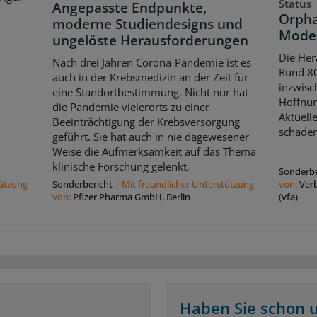
Status
Angepasste Endpunkte,
Orpha
moderne Studiendesigns und
Model
ungelöste Herausforderungen
Die Her
Nach drei Jahren Corona-Pandemie ist es
Rund 80
auch in der Krebsmedizin an der Zeit für
inzwisch
eine Standortbestimmung. Nicht nur hat
Hoffnun
die Pandemie vielerorts zu einer
Aktuell
Beeinträchtigung der Krebsversorgung
schaden
geführt. Sie hat auch in nie dagewesener
Weise die Aufmerksamkeit auf das Thema
klinische Forschung gelenkt.
Sonderbe
tützung
Sonderbericht
|
Mit freundlicher Unterstützung
von:
Ver
von:
Pfizer Pharma GmbH, Berlin
(vfa)
Haben Sie schon 