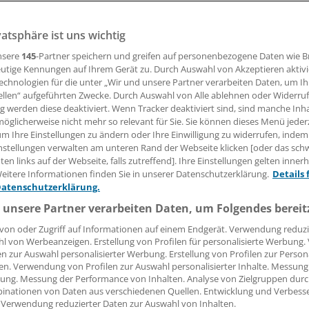
n die Reform der Gebührenordnung für Ärztinnen und Ärz
story“: oft angekündigt, nie eingelöst. Jetzt könnte das la
vatsphäre ist uns wichtig
ine Unsicherheit gibt es aber.
nsere
145
-Partner speichern und greifen auf personenbezogene Daten wie 
utige Kennungen auf Ihrem Gerät zu. Durch Auswahl von Akzeptieren aktivi
echnologien für die unter „Wir und unsere Partner verarbeiten Daten, um I
 Leserin, lieber Leser,
ellen“ aufgeführten Zwecke. Durch Auswahl von Alle ablehnen oder Widerruf
ng werden diese deaktiviert. Wenn Tracker deaktiviert sind, sind manche Inh
tändigen Beitrag können Sie lesen, sobald Sie sich eingelogg
öglicherweise nicht mehr so relevant für Sie. Sie können dieses Menü jeder
um Ihre Einstellungen zu ändern oder Ihre Einwilligung zu widerrufen, indem
Jetzt anmelden »
Kostenlos registriere
nstellungen verwalten am unteren Rand der Webseite klicken [oder das sc
en links auf der Webseite, falls zutreffend]. Ihre Einstellungen gelten inner
eitere Informationen finden Sie in unserer Datenschutzerklärung.
Details 
 vergessen?
Datenschutzerklärung.
es Problem beim Login?
 unsere Partner verarbeiten Daten, um Folgendes bereit
dung ist mit wenigen Klicks erledigt und kostenlos.
von oder Zugriff auf Informationen auf einem Endgerät. Verwendung reduzi
teile des kostenlosen Login:
l von Werbeanzeigen. Erstellung von Profilen für personalisierte Werbung
en zur Auswahl personalisierter Werbung. Erstellung von Profilen zur Person
r
Analysen, Hintergründe und Infografiken
en. Verwendung von Profilen zur Auswahl personalisierter Inhalte. Messung
ung. Messung der Performance von Inhalten. Analyse von Zielgruppen durch
usive
Interviews und Praxis-Tipps
inationen von Daten aus verschiedenen Quellen. Entwicklung und Verbess
iff auf alle
medizinischen Berichte und Kommentare
 Verwendung reduzierter Daten zur Auswahl von Inhalten.