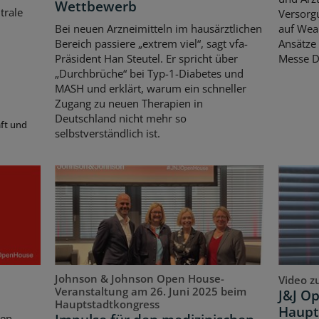
Wettbewerb
trale
Versorgu
Bei neuen Arzneimitteln im hausärztlichen
auf Wear
Bereich passiere „extrem viel“, sagt vfa-
Ansätze 
Präsident Han Steutel. Er spricht über
Messe D
„Durchbrüche“ bei Typ-1-Diabetes und
MASH und erklärt, warum ein schneller
Zugang zu neuen Therapien in
Deutschland nicht mehr so
aft und
selbstverständlich ist.
Johnson & Johnson Open House-
Video z
Veranstaltung am 26. Juni 2025 beim
J&J O
Hauptstadtkongress
Haupt
ten