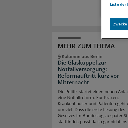
Liste der
Zwecke
MEHR ZUM THEMA
Kolumne aus Berlin
Die Glaskuppel zur
Notfallversorgung:
Reformauftritt kurz vor
Mitternacht
Die Politik startet einen neuen Anlau
eine Notfallreform. Für Praxen,
Krankenhäuser und Patienten geht 
um viel. Dass die erste Lesung des
Gesetzes im Bundestag zu später S
stattfindet, passt da so gar nicht ins