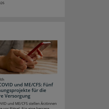
026
lth
COVID und ME/CFS: Fünf
ungsprojekte für die
re Versorgung
VID und ME/CFS stellen Ärztinnen
e vor Rätsel. Für eine bessere