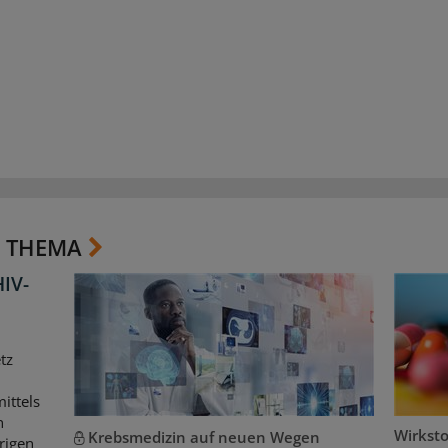
 THEMA
HIV-
tz
ittels
n
Wirkst
Krebsmedizin auf neuen Wegen
rigen