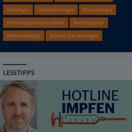
Onkologie
Ophthalmologie
Pneumologie
PolitKompass Gesundheit
Rechtssplitter
Rheumatologie
Seltene Erkrankungen
LESETIPPS