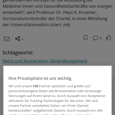
gemeinsam ein Konzept für die Ausbildung der
Mediziner:innen und Gesundheitsfachkräfte von morgen
entwickeln“, wird Professor Dr. Heyo K. Kroemer,
Vorstandsvorsitzender der Charité, in einer Mitteilung
der Universitätsmedizin zitiert.
(eb)
0
Schlagworte:
Netze und Kooperation
Klinik-Management
Ihr Newsletter zum Thema
Ihre Privatsphäre ist uns wichtig
Beruf & Alltag
Wir und unsere
145
-Partner speichern und greifen auf
personenbezogene Daten wie Browserdaten oder eindeutige
Die Sonntagslektüre: Lesen Sie Wissenswertes und
Kennungen auf Ihrem Gerät zu. Durch Auswahl von Akzeptieren
Nützliches für Ihre tägliche Arbeit, lassen Sie sich von
aktivieren Sie Tracking-Technologien für die unter „Wir und
Kolleginnen und Kollegen inspirieren - und seien Sie immer
unsere Partner verarbeiten Daten, um Ihnen Dienste
bereitzustellen“ aufgeführten Zwecke. Durch Auswahl von Alle
einen Schritt voraus.