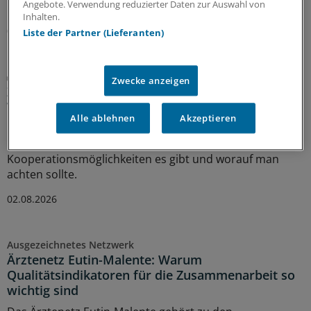
Angebote. Verwendung reduzierter Daten zur Auswahl von
Kooperation
|
In Kooperation mit:
AOK-Bundesverband
Inhalten.
06.08.2026
Liste der Partner (Lieferanten)
Ein Überblick
Zwecke anzeigen
Zusammenarbeit unter Ärztinnen und Ärzten?
Was fern von MVZ möglich ist
Alle ablehnen
Akzeptieren
Niedergelassene Ärztinnen und Ärzte müssen nicht als
Einzelkämpfer arbeiten. Welche
Kooperationsmöglichkeiten es gibt und worauf man
achten sollte.
02.08.2026
Ausgezeichnetes Netzwerk
Ärztenetz Eutin-Malente: Warum
Qualitätsindikatoren für die Zusammenarbeit so
wichtig sind