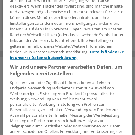
ablehnen oder Widerruf Ihrer Einwilligung werden diese
deaktiviert. Wenn Tracker deaktiviert sind, sind manche Inhalte
und Anzeigen möglicherweise nicht mehr so relevant für Sie. Sie
wöchentlich (Sonntag)
können dieses Menü jederzeit wieder aufrufen, um Ihre
Einstellungen zu ändern oder Ihre Einwilligung zu widerrufen,
Zum Abonnieren bitte anmelden
indem Sie auf den Link Voreinstellungen verwalten am unteren
Rand der Webseite klicken [oder das schwebende Symbol unten
links auf der Webseite, falls zutreffend]. Ihre Einstellungen
gelten innerhalb unseres Website. Weitere Informationen
finden Sie in unserer Datenschutzerklärung.
Details finden Sie
in unserer Datenschutzerklärung.
Wir und unsere Partner verarbeiten Daten, um
MEHR ZUM THEMA
Folgendes bereitzustellen:
Speichern von oder Zugriff auf Informationen auf einem
Interview zum WIdO-Qualitätsmonitor 2026
Endgerät. Verwendung reduzierter Daten zur Auswahl von
Krebsexpertin: „Die Versorgung in einem
Werbeanzeigen. Erstellung von Profilen für personalisierte
zertifizierten Zentrum ist die beste“
Werbung. Verwendung von Profilen zur Auswahl
personalisierter Werbung. Erstellung von Profilen zur
Mindestmengen können Behandlungen konzentrieren,
Personalisierung von Inhalten. Verwendung von Profilen zur
doch gute onkologische Versorgung braucht mehr als
Auswahl personalisierter Inhalte. Messung der Werbeleistung.
Fallzahlen. Konstanze Blatt, DKG-Generalsekretärin,
Messung der Performance von Inhalten. Analyse von
erklärt, warum die Steuerung in Zentren bislang nicht
Zielgruppen durch Statistiken oder Kombinationen von Daten
aus verschiedenen Quellen. Entwicklung und Verbesserung der
überall gelingt.