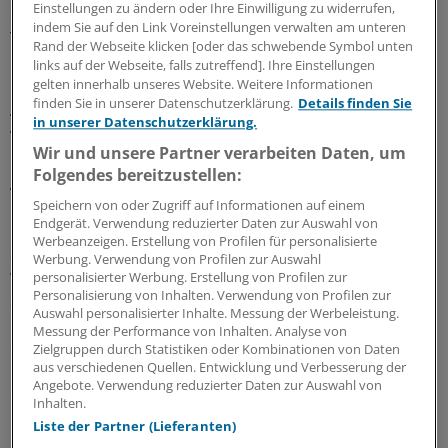
Einstellungen zu ändern oder Ihre Einwilligung zu widerrufen,
der Vereinigung der Öl fördernden Staaten (OPEC).
indem Sie auf den Link Voreinstellungen verwalten am unteren
Tatsächlich musste bisher nicht die Ausgabe von Benzin,
Rand der Webseite klicken [oder das schwebende Symbol unten
Diesel oder Heizöl reglementiert werden. Nirgendwo
links auf der Webseite, falls zutreffend]. Ihre Einstellungen
bilden sich vor Tankstellen lange Schlangen von
gelten innerhalb unseres Website. Weitere Informationen
finden Sie in unserer Datenschutzerklärung.
Details finden Sie
Autofahrern, die hoffen, noch ein paar der letzten noch
in unserer Datenschutzerklärung.
vorhandenen Liter Kraftstoff zu bekommen.
Wir und unsere Partner verarbeiten Daten, um
Folgendes bereitzustellen:
Auch die Industrie rechnet nicht langfristig
mit hohen Preisen
Speichern von oder Zugriff auf Informationen auf einem
Endgerät. Verwendung reduzierter Daten zur Auswahl von
Werbeanzeigen. Erstellung von Profilen für personalisierte
Selbst in den Führungsetagen der Mineralölkonzerne
Werbung. Verwendung von Profilen zur Auswahl
wird bezweifelt, dass die hohen Notierungen von Dauer
personalisierter Werbung. Erstellung von Profilen zur
Personalisierung von Inhalten. Verwendung von Profilen zur
sein werden. "Völlig verrückt", nannte Exxon-Mobil-Chef
Auswahl personalisierter Inhalte. Messung der Werbeleistung.
Rex Tillerson den Aufwärtstrend bereits, als der Ölpreis
Messung der Performance von Inhalten. Analyse von
die Marke von 100 US-Dollar erreichte.Ein Drittel des
Zielgruppen durch Statistiken oder Kombinationen von Daten
aus verschiedenen Quellen. Entwicklung und Verbesserung der
Preisanstiegs sei mit dem Verfall der US-Währung zu
Angebote. Verwendung reduzierter Daten zur Auswahl von
erklären. Weil Öl in US-Dollar gehandelt wird, steige der
Inhalten.
Preis zwangsläufig, wenn die US-Währung falle. Aber
Liste der Partner (Lieferanten)
mindestens ein weiteres Drittel der Kursexplosion sei