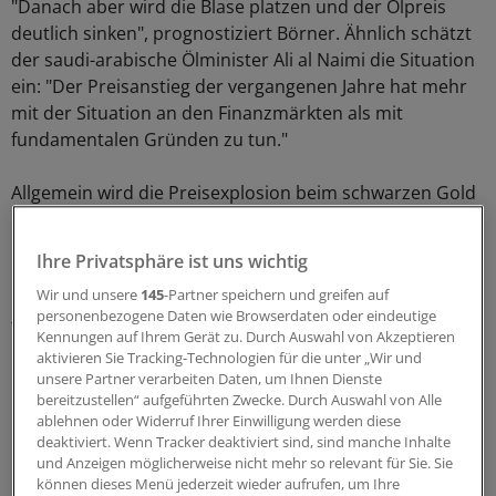
"Danach aber wird die Blase platzen und der Ölpreis
deutlich sinken", prognostiziert Börner. Ähnlich schätzt
der saudi-arabische Ölminister Ali al Naimi die Situation
ein: "Der Preisanstieg der vergangenen Jahre hat mehr
mit der Situation an den Finanzmärkten als mit
fundamentalen Gründen zu tun."
Allgemein wird die Preisexplosion beim schwarzen Gold
mit der gestiegenen Nachfrage in der Volksrepublik
China, Indien und anderen Schwellenländern erklärt.
Ihre Privatsphäre ist uns wichtig
Dies, so argumentiert etwa Goldman-SachsAnalyst Arjun
Wir und unsere
145
-Partner speichern und greifen auf
Murti, sorge für eine Verknappung des Rohstoffs und
personenbezogene Daten wie Browserdaten oder eindeutige
treibe damit die Preise. Auf bis zu 200 US-Dollar pro Fass
Kennungen auf Ihrem Gerät zu. Durch Auswahl von Akzeptieren
könne sich das schwarze Gold noch verteuern.
aktivieren Sie Tracking-Technologien für die unter „Wir und
unsere Partner verarbeiten Daten, um Ihnen Dienste
bereitzustellen“ aufgeführten Zwecke. Durch Auswahl von Alle
Doch bislang gibt es keine Anzeichen dafür, dass die
ablehnen oder Widerruf Ihrer Einwilligung werden diese
Nachfrage nicht befriedigt werden könnte. "Die
deaktiviert. Wenn Tracker deaktiviert sind, sind manche Inhalte
Ölvorräte sind gewaltig und es gibt keinerlei
und Anzeigen möglicherweise nicht mehr so relevant für Sie. Sie
Lieferengpässe", sagt Abdallah El Badri, Generalsekretär
können dieses Menü jederzeit wieder aufrufen, um Ihre