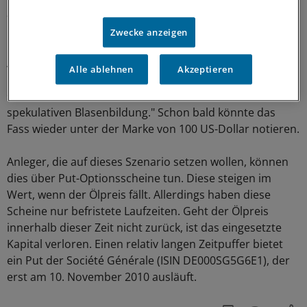
allein Spekulationen von Hedge-Fonds und anderen
Finanzinvestoren anzulasten, so Tillerson.
Zwecke anzeigen
Ähnlich sehen das die Commerzbank-Analysten Barbara
Alle ablehnen
Akzeptieren
Lambrecht und Eugen Weinberg: "Der Markt befindet
sich kurz vor oder bereits in der letzten Phase einer
spekulativen Blasenbildung." Schon bald könnte das
Fass wieder unter der Marke von 100 US-Dollar notieren.
Anleger, die auf dieses Szenario setzen wollen, können
dies über Put-Optionsscheine tun. Diese steigen im
Wert, wenn der Ölpreis fällt. Allerdings haben diese
Scheine nur befristete Laufzeiten. Geht der Ölpreis
innerhalb dieser Zeit nicht zurück, ist das eingesetzte
Kapital verloren. Einen relativ langen Zeitpuffer bietet
ein Put der Société Générale (ISIN DE000SG5G6E1), der
erst am 10. November 2010 ausläuft.