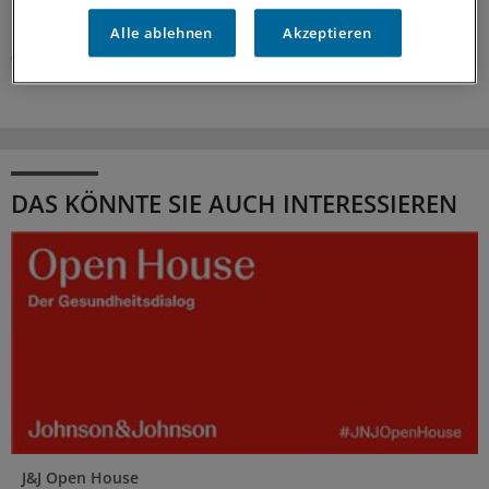
deutlichen Verbesserungsbedarf.
Alle ablehnen
Akzeptieren
03.08.2026
DAS KÖNNTE SIE AUCH INTERESSIEREN
J&J Open House