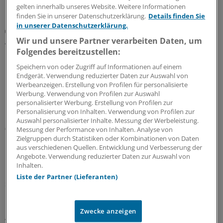
gelten innerhalb unseres Website. Weitere Informationen
finden Sie in unserer Datenschutzerklärung.
Details finden Sie
in unserer Datenschutzerklärung.
Zentrale Änderungen im Überblick
Aktualisierter GOÄ-Entwurf: Neue Leistungen,
Wir und unsere Partner verarbeiten Daten, um
Umbewertungen und Bürokratieabbau
Folgendes bereitzustellen:
Bundesärztekammer und PKV-Verband haben dem
Speichern von oder Zugriff auf Informationen auf einem
Endgerät. Verwendung reduzierter Daten zur Auswahl von
Bundesgesundheitsministerium den Entwurf einer
Werbeanzeigen. Erstellung von Profilen für personalisierte
GOÄneu vorgelegt. Er nimmt innovative medizinische
Werbung. Verwendung von Profilen zur Auswahl
Leistungen auf – und bewertet einige andere um. Ein
personalisierter Werbung. Erstellung von Profilen zur
Überblick mit Beispielen dazu, was sich ändern soll.
Personalisierung von Inhalten. Verwendung von Profilen zur
Auswahl personalisierter Inhalte. Messung der Werbeleistung.
05.08.2026
Messung der Performance von Inhalten. Analyse von
Zielgruppen durch Statistiken oder Kombinationen von Daten
aus verschiedenen Quellen. Entwicklung und Verbesserung der
Angebote. Verwendung reduzierter Daten zur Auswahl von
Leitliniennutzung
Inhalten.
Hausärzte wünschen sich Leitlinien kürzer,
Liste der Partner (Lieferanten)
strukturierter und praxisnäher
In hausärztlichen Praxen wird durchaus regelmäßig auf
Leitlinien zurückgegriffen – eine Umfrage zeigt allerdings
Zwecke anzeigen
wegen Zeitmangels und zu umfangreicher Dokumente