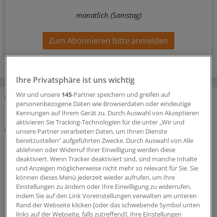
monatlich (Samstag)
Zum Abonnieren bitte anmelden
Ihre Privatsphäre ist uns wichtig
Wir und unsere
145
-Partner speichern und greifen auf
personenbezogene Daten wie Browserdaten oder eindeutige
MEHR ZUM THEMA
Kennungen auf Ihrem Gerät zu. Durch Auswahl von Akzeptieren
aktivieren Sie Tracking-Technologien für die unter „Wir und
Digitaler Check
unsere Partner verarbeiten Daten, um Ihnen Dienste
Honorarabrechnung: Digitale Vorprüfung wird in
bereitzustellen“ aufgeführten Zwecke. Durch Auswahl von Alle
Nordrhein rege genutzt
ablehnen oder Widerruf Ihrer Einwilligung werden diese
deaktiviert. Wenn Tracker deaktiviert sind, sind manche Inhalte
Seit Juni können nun auch Ärztinnen und Ärzte in
und Anzeigen möglicherweise nicht mehr so relevant für Sie. Sie
Nordrhein ihre Honorarabrechnungen während des
können dieses Menü jederzeit wieder aufrufen, um Ihre
Quartals durchleuchten lassen. In den ersten beiden
Einstellungen zu ändern oder Ihre Einwilligung zu widerrufen,
indem Sie auf den Link Voreinstellungen verwalten am unteren
Monaten sind über 20.000 Vorprüfungen eingegangen.
Rand der Webseite klicken [oder das schwebende Symbol unten
05.08.2026
links auf der Webseite, falls zutreffend]. Ihre Einstellungen