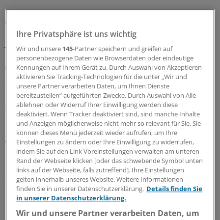
GKV-Spargesetz
Sparliste der KBV: So hoch könnten die Verluste
Ihre Privatsphäre ist uns wichtig
jeder Praxis sein
Wir und unsere
145
-Partner speichern und greifen auf
Die Kassenärztliche Bundesvereinigung hat eine Liste
personenbezogene Daten wie Browserdaten oder eindeutige
Kennungen auf Ihrem Gerät zu. Durch Auswahl von Akzeptieren
vorgelegt, in der sie die möglichen finanziellen Folgen
aktivieren Sie Tracking-Technologien für die unter „Wir und
des GKV-Spargesetzes pro Ärztin bzw. Arzt auflistet. Die
unsere Partner verarbeiten Daten, um Ihnen Dienste
Unterschiede zwischen Haus- und Fachärzten sind groß.
bereitzustellen“ aufgeführten Zwecke. Durch Auswahl von Alle
ablehnen oder Widerruf Ihrer Einwilligung werden diese
05.08.2026
deaktiviert. Wenn Tracker deaktiviert sind, sind manche Inhalte
und Anzeigen möglicherweise nicht mehr so relevant für Sie. Sie
können dieses Menü jederzeit wieder aufrufen, um Ihre
Digitaler Check
Einstellungen zu ändern oder Ihre Einwilligung zu widerrufen,
Honorarabrechnung: Digitale Vorprüfung wird in
indem Sie auf den Link Voreinstellungen verwalten am unteren
Nordrhein rege genutzt
Rand der Webseite klicken [oder das schwebende Symbol unten
links auf der Webseite, falls zutreffend]. Ihre Einstellungen
Seit Juni können nun auch Ärztinnen und Ärzte in
gelten innerhalb unseres Website. Weitere Informationen
Nordrhein ihre Honorarabrechnungen während des
finden Sie in unserer Datenschutzerklärung.
Details finden Sie
Quartals durchleuchten lassen. In den ersten beiden
in unserer Datenschutzerklärung.
Monaten sind über 20.000 Vorprüfungen eingegangen.
Wir und unsere Partner verarbeiten Daten, um