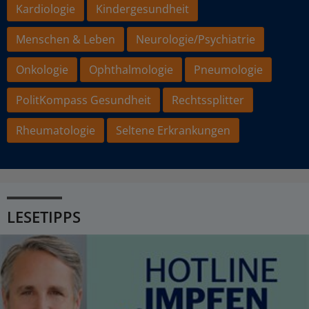
Kardiologie
Kindergesundheit
Menschen & Leben
Neurologie/Psychiatrie
Onkologie
Ophthalmologie
Pneumologie
PolitKompass Gesundheit
Rechtssplitter
Rheumatologie
Seltene Erkrankungen
LESETIPPS