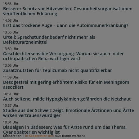
15:53 Uhr
Besserer Schutz vor Hitzewellen: Gesundheitsorganisationen
veröffentlichen Erklärung
14:03 Uhr
Erst das trockene Auge – dann die Autoimmunerkrankung?
13:56 Uhr
Urteil: Sprechstundenbedarf nicht mehr als
Defekturarzneimittel
13:50 Uhr
Geschlechtersensible Versorgung: Warum sie auch in der
orthopädischen Reha wichtiger wird
13:06 Uhr
Zusatznutzten für Teplizumab nicht quantifizierbar
11:39 Uhr
Desogestrel mit gering erhöhtem Risiko für ein Meningeom
assoziiert
10:51 Uhr
Auch seltene, milde Hypoglykämien gefährden die Netzhaut
10:37 Uhr
Studie aus der Schweiz zeigt: Emotionale Ärztinnen und Ärzte
wirken vertrauenswürdiger
10:01 Uhr
Blaualgen in Badeseen: Was für Ärzte rund um das Thema
Cyanobakterien wichtig ist
Kooperation
|
In Kooperation mit:
AOK-Bundesverband