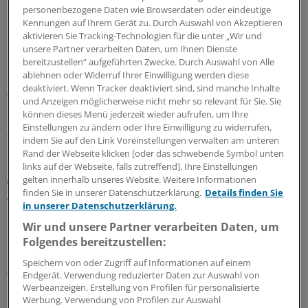
personenbezogene Daten wie Browserdaten oder eindeutige
Leitliniennutzung
Kennungen auf Ihrem Gerät zu. Durch Auswahl von Akzeptieren
Hausärzte wünschen sich Leitlinien kürzer,
aktivieren Sie Tracking-Technologien für die unter „Wir und
strukturierter und praxisnäher
unsere Partner verarbeiten Daten, um Ihnen Dienste
bereitzustellen“ aufgeführten Zwecke. Durch Auswahl von Alle
In hausärztlichen Praxen wird durchaus regelmäßig auf
ablehnen oder Widerruf Ihrer Einwilligung werden diese
Leitlinien zurückgegriffen – eine Umfrage zeigt allerdings
deaktiviert. Wenn Tracker deaktiviert sind, sind manche Inhalte
wegen Zeitmangels und zu umfangreicher Dokumente
und Anzeigen möglicherweise nicht mehr so relevant für Sie. Sie
deutlichen Verbesserungsbedarf.
können dieses Menü jederzeit wieder aufrufen, um Ihre
Einstellungen zu ändern oder Ihre Einwilligung zu widerrufen,
03.08.2026
indem Sie auf den Link Voreinstellungen verwalten am unteren
Rand der Webseite klicken [oder das schwebende Symbol unten
links auf der Webseite, falls zutreffend]. Ihre Einstellungen
gelten innerhalb unseres Website. Weitere Informationen
Juli-Sitzung des CHMP
finden Sie in unserer Datenschutzerklärung.
Details finden Sie
Acht Pharma-Innovationen auf der Zielgeraden
in unserer Datenschutzerklärung.
zur EU-Zulassung
Wir und unsere Partner verarbeiten Daten, um
Neue Ansätze gegen zu hohe Cholesterinwerte bildeten
Folgendes bereitzustellen:
einen Schwerpunkt der jüngsten Experten-Begutachtung
bei der EMA: Auch gab es Zulassungsempfehlungen für
Speichern von oder Zugriff auf Informationen auf einem
Endgerät. Verwendung reduzierter Daten zur Auswahl von
Wirkstoffe gegen Plaque-Psoriasis, primäre biliäre
Werbeanzeigen. Erstellung von Profilen für personalisierte
Cholangitis, COVID-19, AMD und zerebrale
Werbung. Verwendung von Profilen zur Auswahl
Adrenoleukodystrophie.