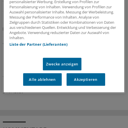
personalisierter Werbung. Erstellung von Profilen zur
Personalisierung von Inhalten. Verwendung von Profilen zur
24.07.2026
Auswahl personalisierter Inhalte. Messung der Werbeleistung.
Messung der Performance von Inhalten. Analyse von
Zielgruppen durch Statistiken oder Kombinationen von Daten
aus verschiedenen Quellen. Entwicklung und Verbesserung der
Praxislandschaft 2040
Angebote. Verwendung reduzierter Daten zur Auswahl von
Studie: In welchen Regionen mittelfristig die
Inhalten.
größten Hausarztlücken drohen
Liste der Partner (Lieferanten)
Laut einer aktuellen Projektion im Auftrag der Robert
Bosch Stiftung ist – wenn nicht gegengesteuert wird –
ein Drittel der bundesdeutschen Landkreise auf längere
Zwecke anzeigen
Sicht von hausärztlicher Unterversorgung betroffen.
Andernorts deuten die Zeichen auch vielfach auf
Alle ablehnen
Akzeptieren
Überversorgung.
21.07.2026