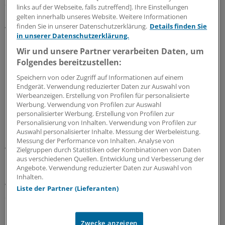
die Höhe. "Ferienhäuser und -wohnungen im Bestand
links auf der Webseite, falls zutreffend]. Ihre Einstellungen
haben sich seit 2010 pro Jahr im Schnitt um fünf Prozent
gelten innerhalb unseres Website. Weitere Informationen
finden Sie in unserer Datenschutzerklärung.
Details finden Sie
verteuert", sagt Schatto.
in unserer Datenschutzerklärung.
Wir und unsere Partner verarbeiten Daten, um
"Je nach Lage und Zustand werden bei diesen Objekten
Folgendes bereitzustellen:
heute 2500 bis 5000 Euro pro Quadratmeter gefordert
und bezahlt." Für Neubauten müssten Käufer
Speichern von oder Zugriff auf Informationen auf einem
Endgerät. Verwendung reduzierter Daten zur Auswahl von
inzwischen sogar bis zu 7000 Euro pro Quadratmeter
Werbeanzeigen. Erstellung von Profilen für personalisierte
hinlegen.
Werbung. Verwendung von Profilen zur Auswahl
personalisierter Werbung. Erstellung von Profilen zur
Personalisierung von Inhalten. Verwendung von Profilen zur
"2015 zogen deren Preise um rund acht Prozent an, weil
Auswahl personalisierter Inhalte. Messung der Werbeleistung.
Baugrundstücke knapp sind und sich deshalb stark
Messung der Performance von Inhalten. Analyse von
verteuern", erklärt Schatto.
Zielgruppen durch Statistiken oder Kombinationen von Daten
aus verschiedenen Quellen. Entwicklung und Verbesserung der
Angebote. Verwendung reduzierter Daten zur Auswahl von
In den kommenden Jahren dürften die Immobilienwerte
Inhalten.
weiter zulegen, so der Makler. Denn Garmisch kann mit
Liste der Partner (Lieferanten)
einem Pfund wuchern, das viele Orte in Oberbayern
nicht mehr haben: Schneesicherheit.
Zwecke anzeigen