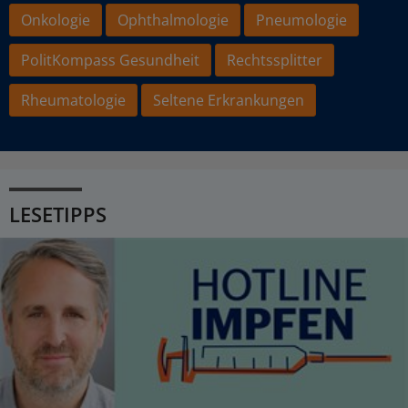
Onkologie
Ophthalmologie
Pneumologie
PolitKompass Gesundheit
Rechtssplitter
Rheumatologie
Seltene Erkrankungen
LESETIPPS