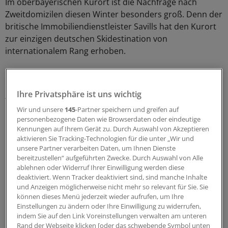
Im oberbayerischen Kurort ist die Nachfrage nach
Zweitdomizilen diesen Winter besonders groß. Denn der
britische Immobiliendienstleister Savills hat den Kurort
zur einzigen deutschen Skidestination von
internationalem Rang erhoben.
Die Marktgemeinde zu Füßen der Zugspitze spiele in
einer Liga mit so erlesenen Wintersportorten wie dem
Ihre Privatsphäre ist uns wichtig
französischen Chamonix, dem österreichischen
Wir und unsere
145
-Partner speichern und greifen auf
Kitzbühel oder dem Schweizerischen Zermatt.
personenbezogene Daten wie Browserdaten oder eindeutige
Kennungen auf Ihrem Gerät zu. Durch Auswahl von Akzeptieren
"Garmisch-Partenkirchen zieht heute in Scharen
aktivieren Sie Tracking-Technologien für die unter „Wir und
Besucher aus West- und Osteuropa an", sagt Savills-
unsere Partner verarbeiten Daten, um Ihnen Dienste
bereitzustellen“ aufgeführten Zwecke. Durch Auswahl von Alle
Researcher Paul Tostevin. Das locke auch Käufer aus
ablehnen oder Widerruf Ihrer Einwilligung werden diese
Großbritannien, den Niederlanden und Belgien.
deaktiviert. Wenn Tracker deaktiviert sind, sind manche Inhalte
und Anzeigen möglicherweise nicht mehr so relevant für Sie. Sie
Garmisch-Partenkirchen im Trend
können dieses Menü jederzeit wieder aufrufen, um Ihre
Einstellungen zu ändern oder Ihre Einwilligung zu widerrufen,
indem Sie auf den Link Voreinstellungen verwalten am unteren
Die Immobilienpreise streben deshalb kontinuierlich in
Rand der Webseite klicken [oder das schwebende Symbol unten