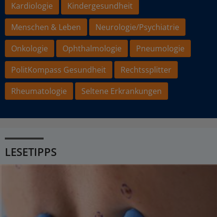
Kardiologie
Kindergesundheit
Menschen & Leben
Neurologie/Psychiatrie
Onkologie
Ophthalmologie
Pneumologie
PolitKompass Gesundheit
Rechtssplitter
Rheumatologie
Seltene Erkrankungen
LESETIPPS