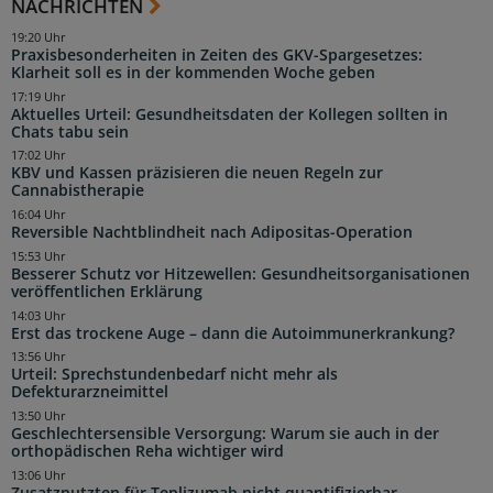
NACHRICHTEN
19:20 Uhr
Praxisbesonderheiten in Zeiten des GKV-Spargesetzes:
Klarheit soll es in der kommenden Woche geben
17:19 Uhr
Aktuelles Urteil: Gesundheitsdaten der Kollegen sollten in
Chats tabu sein
17:02 Uhr
KBV und Kassen präzisieren die neuen Regeln zur
Cannabistherapie
16:04 Uhr
Reversible Nachtblindheit nach Adipositas-Operation
15:53 Uhr
Besserer Schutz vor Hitzewellen: Gesundheitsorganisationen
veröffentlichen Erklärung
14:03 Uhr
Erst das trockene Auge – dann die Autoimmunerkrankung?
13:56 Uhr
Urteil: Sprechstundenbedarf nicht mehr als
Defekturarzneimittel
13:50 Uhr
Geschlechtersensible Versorgung: Warum sie auch in der
orthopädischen Reha wichtiger wird
13:06 Uhr
Zusatznutzten für Teplizumab nicht quantifizierbar