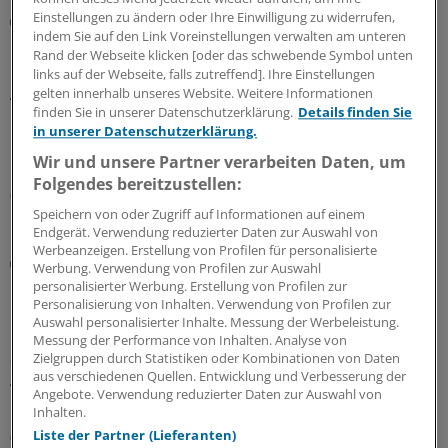
Einstellungen zu ändern oder Ihre Einwilligung zu widerrufen,
Bundesverwaltungsgericht
indem Sie auf den Link Voreinstellungen verwalten am unteren
Urteil: Sprechstundenbedarf nicht mehr als
Rand der Webseite klicken [oder das schwebende Symbol unten
Defekturarzneimittel
links auf der Webseite, falls zutreffend]. Ihre Einstellungen
Arztpraxen können ihren Sprechstundenbedarf nicht
gelten innerhalb unseres Website. Weitere Informationen
finden Sie in unserer Datenschutzerklärung.
Details finden Sie
mehr als Defekturarzneimittel bestellen, hat das
in unserer Datenschutzerklärung.
Bundesverwaltungsgericht entschieden – und
klargestellt, welche Anlässe als zulässig gelten.
Wir und unsere Partner verarbeiten Daten, um
Folgendes bereitzustellen:
06.08.2026
Speichern von oder Zugriff auf Informationen auf einem
Endgerät. Verwendung reduzierter Daten zur Auswahl von
Werbeanzeigen. Erstellung von Profilen für personalisierte
Diskriminierung
Werbung. Verwendung von Profilen zur Auswahl
Rassismus in der Praxis: Neuer Leitfaden klärt
personalisierter Werbung. Erstellung von Profilen zur
über rechtliche Handlungsmöglichkeiten auf
Personalisierung von Inhalten. Verwendung von Profilen zur
Auswahl personalisierter Inhalte. Messung der Werbeleistung.
Ein neuer Leitfaden der Charité Berlin beleuchtet
Messung der Performance von Inhalten. Analyse von
anhand realer Fälle die rechtliche Verantwortung von
Zielgruppen durch Statistiken oder Kombinationen von Daten
aus verschiedenen Quellen. Entwicklung und Verbesserung der
Arztpraxen bei Diskriminierung und zeigt auf, welche
Angebote. Verwendung reduzierter Daten zur Auswahl von
Handlungsmöglichkeiten es gibt.
Inhalten.
Liste der Partner (Lieferanten)
05.08.2026