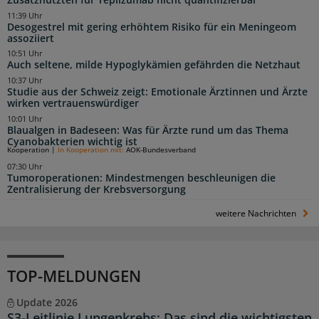
11:39 Uhr
Desogestrel mit gering erhöhtem Risiko für ein Meningeom
assoziiert
10:51 Uhr
Auch seltene, milde Hypoglykämien gefährden die Netzhaut
10:37 Uhr
Studie aus der Schweiz zeigt: Emotionale Ärztinnen und Ärzte
wirken vertrauenswürdiger
10:01 Uhr
Blaualgen in Badeseen: Was für Ärzte rund um das Thema
Cyanobakterien wichtig ist
Kooperation
|
In Kooperation mit:
AOK-Bundesverband
07:30 Uhr
Tumoroperationen: Mindestmengen beschleunigen die
Zentralisierung der Krebsversorgung
weitere Nachrichten
TOP-MELDUNGEN
Update 2026
S3-Leitlinie Lungenkrebs: Das sind die wichtigsten