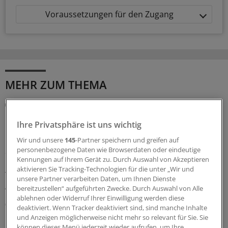
Voraussetzungen für den Zugang
MEHR ZUM THEMA
Cannabis auf Rezept
KBV und Kassen präzisieren die neuen Regeln zur
Ihre Privatsphäre ist uns wichtig
Cannabistherapie
Wir und unsere
145
-Partner speichern und greifen auf
Mit dem GKV-Spargestetz wurden auch die Regeln für
personenbezogene Daten wie Browserdaten oder eindeutige
die Cannabistherapie auf Kasse verschärft. KBV und
Kennungen auf Ihrem Gerät zu. Durch Auswahl von Akzeptieren
Kassen stellen nun klar, wie mit dem sechsmonatigen
aktivieren Sie Tracking-Technologien für die unter „Wir und
Therapieversuch zu verfahren ist. Und welche
unsere Partner verarbeiten Daten, um Ihnen Dienste
Ausnahmen gelten.
bereitzustellen“ aufgeführten Zwecke. Durch Auswahl von Alle
ablehnen oder Widerruf Ihrer Einwilligung werden diese
06.08.2026
deaktiviert. Wenn Tracker deaktiviert sind, sind manche Inhalte
und Anzeigen möglicherweise nicht mehr so relevant für Sie. Sie
können dieses Menü jederzeit wieder aufrufen, um Ihre