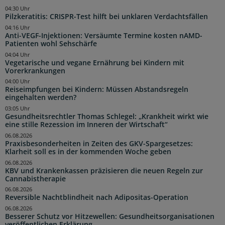
04:30 Uhr
Pilzkeratitis: CRISPR-Test hilft bei unklaren Verdachtsfällen
04:16 Uhr
Anti-VEGF-Injektionen: Versäumte Termine kosten nAMD-
Patienten wohl Sehschärfe
04:04 Uhr
Vegetarische und vegane Ernährung bei Kindern mit
Vorerkrankungen
04:00 Uhr
Reiseimpfungen bei Kindern: Müssen Abstandsregeln
eingehalten werden?
03:05 Uhr
Gesundheitsrechtler Thomas Schlegel: „Krankheit wirkt wie
eine stille Rezession im Inneren der Wirtschaft“
06.08.2026
Praxisbesonderheiten in Zeiten des GKV-Spargesetzes:
Klarheit soll es in der kommenden Woche geben
06.08.2026
KBV und Krankenkassen präzisieren die neuen Regeln zur
Cannabistherapie
06.08.2026
Reversible Nachtblindheit nach Adipositas-Operation
06.08.2026
Besserer Schutz vor Hitzewellen: Gesundheitsorganisationen
veröffentlichen Erklärung