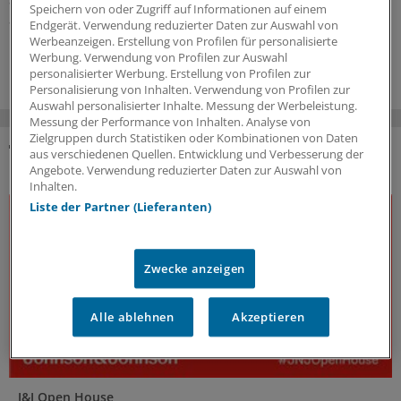
als auch vorm Gericht klagen. Der eine Weg schließt den
Speichern von oder Zugriff auf Informationen auf einem
anderen laut EuGH nicht aus.
Endgerät. Verwendung reduzierter Daten zur Auswahl von
Werbeanzeigen. Erstellung von Profilen für personalisierte
18.06.2026
Werbung. Verwendung von Profilen zur Auswahl
personalisierter Werbung. Erstellung von Profilen zur
Personalisierung von Inhalten. Verwendung von Profilen zur
Auswahl personalisierter Inhalte. Messung der Werbeleistung.
Messung der Performance von Inhalten. Analyse von
Zielgruppen durch Statistiken oder Kombinationen von Daten
aus verschiedenen Quellen. Entwicklung und Verbesserung der
DAS KÖNNTE SIE AUCH INTERESSIEREN
Angebote. Verwendung reduzierter Daten zur Auswahl von
Inhalten.
Liste der Partner (Lieferanten)
Zwecke anzeigen
Alle ablehnen
Akzeptieren
J&J Open House