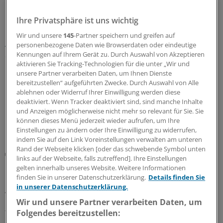
Ihre Privatsphäre ist uns wichtig
Urteil eines Arbeitsgerichts
Wir und unsere
145
-Partner speichern und greifen auf
Ärztin muss für in WhatsApp geteilte Diagnosen
personenbezogene Daten wie Browserdaten oder eindeutige
Schadenersatz zahlen
Kennungen auf Ihrem Gerät zu. Durch Auswahl von Akzeptieren
aktivieren Sie Tracking-Technologien für die unter „Wir und
Die Diagnose eines erkrankten Kollegen in einer Klinik-
unsere Partner verarbeiten Daten, um Ihnen Dienste
internen Chatgruppe zu verbreiten ist nicht rechtens,
bereitzustellen“ aufgeführten Zwecke. Durch Auswahl von Alle
urteilt ein Arbeitsgericht. Und schon gar nicht mit der
ablehnen oder Widerruf Ihrer Einwilligung werden diese
deaktiviert. Wenn Tracker deaktiviert sind, sind manche Inhalte
Unterstellung, er simuliere nur.
und Anzeigen möglicherweise nicht mehr so relevant für Sie. Sie
15.07.2026
können dieses Menü jederzeit wieder aufrufen, um Ihre
Einstellungen zu ändern oder Ihre Einwilligung zu widerrufen,
indem Sie auf den Link Voreinstellungen verwalten am unteren
Rand der Webseite klicken [oder das schwebende Symbol unten
Urteil
links auf der Webseite, falls zutreffend]. Ihre Einstellungen
EuGH: Aufsichtsbeschwerde gegen
gelten innerhalb unseres Website. Weitere Informationen
Bewertungsplattform auch neben Klage zulässig
finden Sie in unserer Datenschutzerklärung.
Details finden Sie
in unserer Datenschutzerklärung.
Ärzte, die sich gegen Benotungen auf einer
Bewertungsplattform wehren wollen, dürfen zweigleisig
Wir und unsere Partner verarbeiten Daten, um
fahren: Sich sowohl an die Datenschutzbehörde wenden
Folgendes bereitzustellen: