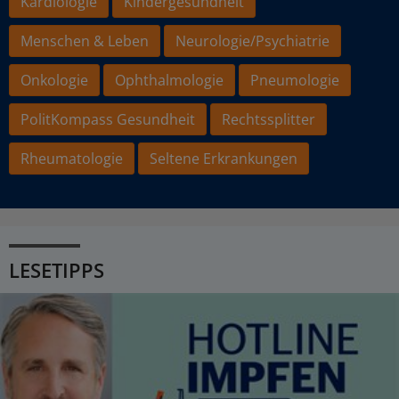
Kardiologie
Kindergesundheit
Menschen & Leben
Neurologie/Psychiatrie
Onkologie
Ophthalmologie
Pneumologie
PolitKompass Gesundheit
Rechtssplitter
Rheumatologie
Seltene Erkrankungen
LESETIPPS