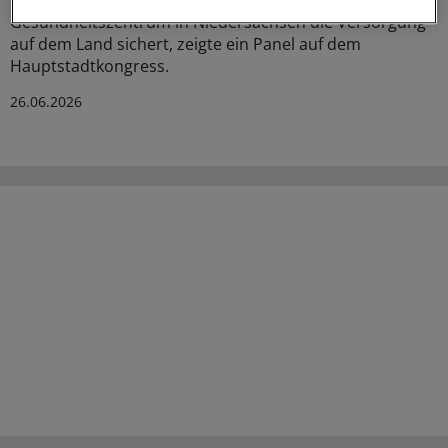
mittlerweile Standard sind und wie ein regionales
Gesundheitszentrum in Niedersachsen die Versorgung
auf dem Land sichert, zeigte ein Panel auf dem
Hauptstadtkongress.
26.06.2026