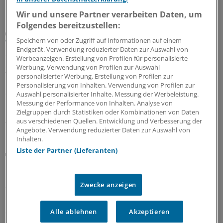
Wir und unsere Partner verarbeiten Daten, um
Folgendes bereitzustellen:
Hausärztlicher Nachwuchs
Speichern von oder Zugriff auf Informationen auf einem
Warum sich zwei junge Kolleginnen fürs MVZ
Endgerät. Verwendung reduzierter Daten zur Auswahl von
entschieden haben
Werbeanzeigen. Erstellung von Profilen für personalisierte
Werbung. Verwendung von Profilen zur Auswahl
Zwei Allgemeinmedizinerinnen erzählen, warum sie sich
personalisierter Werbung. Erstellung von Profilen zur
im MVZ Labertal sehr wohl fühlen und eine
Personalisierung von Inhalten. Verwendung von Profilen zur
Selbstständigkeit zum jetzigen Zeitpunkt keine Option
Auswahl personalisierter Inhalte. Messung der Werbeleistung.
ist.
Messung der Performance von Inhalten. Analyse von
Zielgruppen durch Statistiken oder Kombinationen von Daten
28.06.2026
aus verschiedenen Quellen. Entwicklung und Verbesserung der
Angebote. Verwendung reduzierter Daten zur Auswahl von
Inhalten.
Liste der Partner (Lieferanten)
Ambulantisierung
Dermatologie-MVZ und Regionale
Gesundheitszentren – Blaupausen für die
ambulante Versorgung?
Zwecke anzeigen
MVZ-Strukturen gelten häufig als Erfolgsmodell gegen
den Ärztemangel. Warum sie in der Dermatologie
Alle ablehnen
Akzeptieren