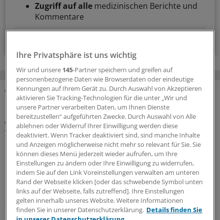
Zugriff auf alle
medizinischen Berichte und
Kommentare
Voraussetzungen für den Zugang
Ihre Privatsphäre ist uns wichtig
Wir und unsere
145
-Partner speichern und greifen auf
personenbezogene Daten wie Browserdaten oder eindeutige
Kennungen auf Ihrem Gerät zu. Durch Auswahl von Akzeptieren
aktivieren Sie Tracking-Technologien für die unter „Wir und
MEHR ZUM THEMA
unsere Partner verarbeiten Daten, um Ihnen Dienste
bereitzustellen“ aufgeführten Zwecke. Durch Auswahl von Alle
„ÄrzteTag“-Podcast
ablehnen oder Widerruf Ihrer Einwilligung werden diese
Was bringt eine Mitarbeiterbeteiligung für die
deaktiviert. Wenn Tracker deaktiviert sind, sind manche Inhalte
Praxis, Dr. Lindenau?
und Anzeigen möglicherweise nicht mehr so relevant für Sie. Sie
können dieses Menü jederzeit wieder aufrufen, um Ihre
In unternehmerische Verantwortung kann man auch
Einstellungen zu ändern oder Ihre Einwilligung zu widerrufen,
hineinwachsen – etwa über Beteiligungsmodelle an
indem Sie auf den Link Voreinstellungen verwalten am unteren
Praxen oder MVZ. Wie dabei vorzugehen ist und was es
Rand der Webseite klicken [oder das schwebende Symbol unten
bringt, erläutert Rechtsanwalt Dr.
Lars Lindenau
im
links auf der Webseite, falls zutreffend]. Ihre Einstellungen
gelten innerhalb unseres Website. Weitere Informationen
„ÄrzteTag“-Podcast.
finden Sie in unserer Datenschutzerklärung.
Details finden Sie
in unserer Datenschutzerklärung.
14.07.2026