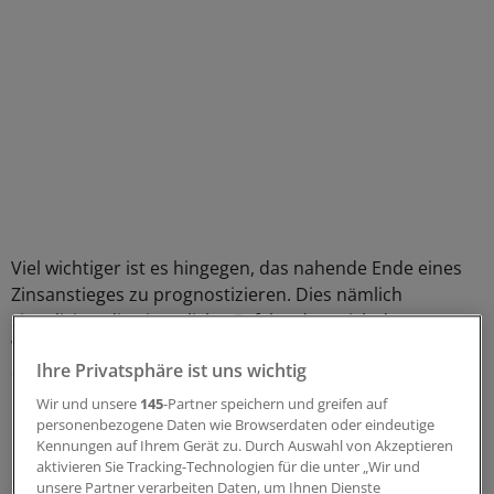
Viel wichtiger ist es hingegen, das nahende Ende eines
Zinsanstieges zu prognostizieren. Dies nämlich
signalisiert die eigentliche Gefahr, dass sich das
Wirtschaftswachstum deutlich verlangsamt und damit
Ihre Privatsphäre ist uns wichtig
den Ausblick für die Börsen negativ beeinflusst.
Wir und unsere
145
-Partner speichern und greifen auf
Da wir uns in Europa wahrscheinlich erst vom
personenbezogene Daten wie Browserdaten oder eindeutige
Kennungen auf Ihrem Gerät zu. Durch Auswahl von Akzeptieren
Negativzins in Richtung Niedrigzins bewegen werden, ist
aktivieren Sie Tracking-Technologien für die unter „Wir und
ein negativer Einfluss auf die Börse nicht sicher.
unsere Partner verarbeiten Daten, um Ihnen Dienste