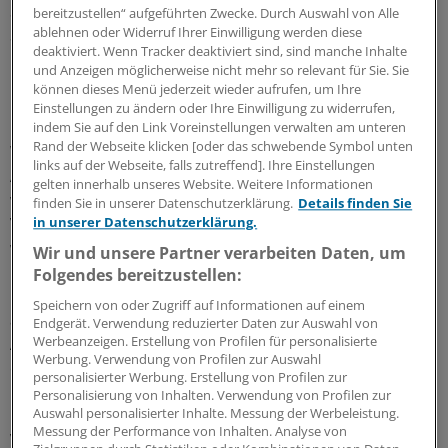
Steigende Zinsen wären im Gegenteil eher ein gutes
bereitzustellen“ aufgeführten Zwecke. Durch Auswahl von Alle
ablehnen oder Widerruf Ihrer Einwilligung werden diese
Signal für die wirtschaftliche Stärke Europas und seiner
deaktiviert. Wenn Tracker deaktiviert sind, sind manche Inhalte
Unternehmen.
und Anzeigen möglicherweise nicht mehr so relevant für Sie. Sie
können dieses Menü jederzeit wieder aufrufen, um Ihre
Gut, wer laufende Zinssätze hat
Einstellungen zu ändern oder Ihre Einwilligung zu widerrufen,
indem Sie auf den Link Voreinstellungen verwalten am unteren
Rand der Webseite klicken [oder das schwebende Symbol unten
Wer profitiert von steigenden Zinsen? Sparer mit
links auf der Webseite, falls zutreffend]. Ihre Einstellungen
Anlagen, deren Zinssätze laufend angepasst werden,
gelten innerhalb unseres Website. Weitere Informationen
wären im Vorteil. Nur werden Banken erst mit großer
finden Sie in unserer Datenschutzerklärung.
Details finden Sie
Verzögerung steigende Zinsen an den Sparer
in unserer Datenschutzerklärung.
weiterreichen.
Wir und unsere Partner verarbeiten Daten, um
Folgendes bereitzustellen:
Die Kreditzinsen werden hingegen sofort nach oben
Speichern von oder Zugriff auf Informationen auf einem
angepasst werden. Wer im Depot börsennotierte
Endgerät. Verwendung reduzierter Daten zur Auswahl von
Werbeanzeigen. Erstellung von Profilen für personalisierte
Anleihen hält, der wird empfindliche Kursverluste
Werbung. Verwendung von Profilen zur Auswahl
erleiden. Das gilt auch für Indexabbilder in Form von
personalisierter Werbung. Erstellung von Profilen zur
Renten-ETF und rentenlastigen Mischfonds.
Personalisierung von Inhalten. Verwendung von Profilen zur
Auswahl personalisierter Inhalte. Messung der Werbeleistung.
Messung der Performance von Inhalten. Analyse von
Voraussichtlich wird die Eurozone erstmals um 2020