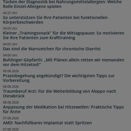
Tücken der Diagnostik bei Nahrungsmittelallergien: Welche
Rolle Einzel-Allergene spielen
04:22 Uhr
So unterstützen Sie Ihre Patienten bei funktionellen
Körperbeschwerden
04:05 Uhr
Kleiner „Trainingssnack“ für die Mittagspause: So motivieren
Sie Ihre Patienten zum Krafttraining
04:05 Uhr
Das sind die Warnzeichen für chronische Diarrhö
04:00 Uhr
Buhlinger-Göpfarth: „Mit Plänen allein retten wir niemanden
vor dem Hitzetod!“
09.08.2026
Praxisbegehung angekündigt? Die wichtigsten Tipps zur
Vorbereitung
08.08.2026
Traumberuf Arzt: Für die Weiterbildung von Aleppo nach
Osnabrück
08.08.2026
Anpassung der Medikation bei Hitzewellen: Praktische Tipps
für Ärzte
07.08.2026
AMD: Nachfüllbares Implantat statt Spritzen
07.08.2026