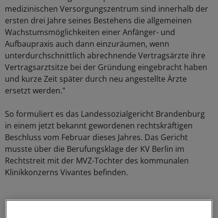
medizinischen Versorgungszentrum sind innerhalb der
ersten drei Jahre seines Bestehens die allgemeinen
Wachstumsmöglichkeiten einer Anfänger- und
Aufbaupraxis auch dann einzuräumen, wenn
unterdurchschnittlich abrechnende Vertragsärzte ihre
Vertragsarztsitze bei der Gründung eingebracht haben
und kurze Zeit später durch neu angestellte Ärzte
ersetzt werden."
So formuliert es das Landessozialgericht Brandenburg
in einem jetzt bekannt gewordenen rechtskräftigen
Beschluss vom Februar dieses Jahres. Das Gericht
musste über die Berufungsklage der KV Berlin im
Rechtstreit mit der MVZ-Tochter des kommunalen
Klinikkonzerns Vivantes befinden.