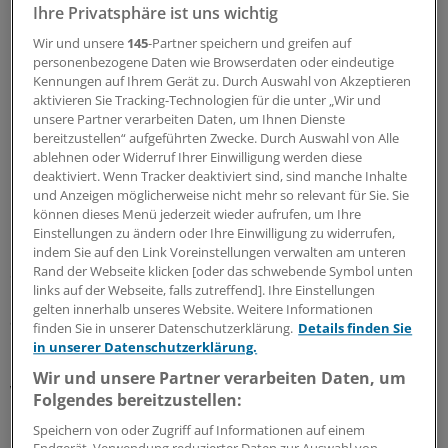
Ihre Privatsphäre ist uns wichtig
Wir und unsere
145
-Partner speichern und greifen auf
personenbezogene Daten wie Browserdaten oder eindeutige
Kennungen auf Ihrem Gerät zu. Durch Auswahl von Akzeptieren
aktivieren Sie Tracking-Technologien für die unter „Wir und
unsere Partner verarbeiten Daten, um Ihnen Dienste
bereitzustellen“ aufgeführten Zwecke. Durch Auswahl von Alle
ablehnen oder Widerruf Ihrer Einwilligung werden diese
deaktiviert. Wenn Tracker deaktiviert sind, sind manche Inhalte
und Anzeigen möglicherweise nicht mehr so relevant für Sie. Sie
können dieses Menü jederzeit wieder aufrufen, um Ihre
Die KV hatte das Regelleistungsvolumen des MVZ auf die
Einstellungen zu ändern oder Ihre Einwilligung zu widerrufen,
Fallzahlen zweier Ärzte festschreiben wollen, die ihren
indem Sie auf den Link Voreinstellungen verwalten am unteren
Sitz eingebracht hatten, aber kurz darauf ausschieden
Rand der Webseite klicken [oder das schwebende Symbol unten
links auf der Webseite, falls zutreffend]. Ihre Einstellungen
und durch angestellte Ärzte ersetzt wurden. Sie hatten
gelten innerhalb unseres Website. Weitere Informationen
äußerst geringe Fallzahlen von anfänglich 12 und 54
finden Sie in unserer Datenschutzerklärung.
Details finden Sie
Patienten, doch diese Fallzahlen stiegen stetig.
in unserer Datenschutzerklärung.
Wir und unsere Partner verarbeiten Daten, um
Vivantes klagte gegen die Festlegung des RLV auf diese
Folgendes bereitzustellen:
Minifallzahlen und bekam bereits in erster Instanz Recht.
Speichern von oder Zugriff auf Informationen auf einem
Das Vivantes-MVZ bestand zum fraglichen Zeitpunkt