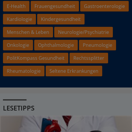
E-Health
Frauengesundheit
Gastroenterologie
Kardiologie
Kindergesundheit
Menschen & Leben
Neurologie/Psychiatrie
Onkologie
Ophthalmologie
Pneumologie
PolitKompass Gesundheit
Rechtssplitter
Rheumatologie
Seltene Erkrankungen
LESETIPPS