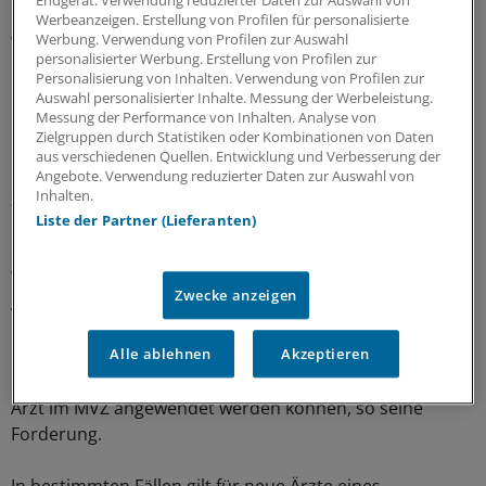
Endgerät. Verwendung reduzierter Daten zur Auswahl von
noch keine drei Jahre. Für diese Zeit gilt die
Werbeanzeigen. Erstellung von Profilen für personalisierte
Werbung. Verwendung von Profilen zur Auswahl
Wachstumsregelung für Neupraxen im Berliner
personalisierter Werbung. Erstellung von Profilen zur
Honorarverteilungsmaßstab.
Personalisierung von Inhalten. Verwendung von Profilen zur
Auswahl personalisierter Inhalte. Messung der Werbeleistung.
Messung der Performance von Inhalten. Analyse von
Der BMVZ (Bundesverband der MVZ) begrüßte die
Zielgruppen durch Statistiken oder Kombinationen von Daten
Entscheidung des LSG. "Das Urteil geht in die richtige
aus verschiedenen Quellen. Entwicklung und Verbesserung der
Richtung", sagte BMVZ-Chef Dr. Bernd Köppl der "Ärzte
Angebote. Verwendung reduzierter Daten zur Auswahl von
Inhalten.
Zeitung". Doch das Gericht stellte auch fest: "Die
Liste der Partner (Lieferanten)
Neuanstellung eines Arztes in einem MVZ führt nicht
dazu, dass für diesen Arzt oder für das MVZ die
Wachstumsmöglichkeiten einer Anfänger- oder
Zwecke anzeigen
Aufbaupraxis bestehen."
Alle ablehnen
Akzeptieren
Das ist aus Köppls Sicht unbefriedigend. Statt auf das
MVZ müsse die Neupraxisregelung auf den einzelnen
Arzt im MVZ angewendet werden können, so seine
Forderung.