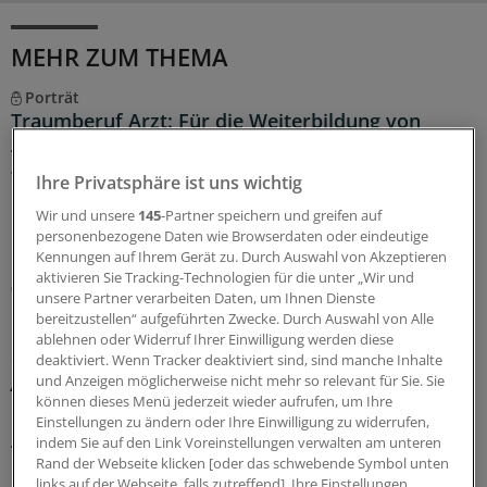
MEHR ZUM THEMA
Porträt
Traumberuf Arzt: Für die Weiterbildung von
Aleppo nach Osnabrück
Wenn sie den Arztkittel tragen, sind die Zwillinge Yachar
Ihre Privatsphäre ist uns wichtig
und Yaman Shehabi kaum auseinanderzuhalten.
Wir und unsere
145
-Partner speichern und greifen auf
Deshalb versorgen sie Patienten nur im Doppelpack.
personenbezogene Daten wie Browserdaten oder eindeutige
Doch das ist längst nicht ihre einzige Herausforderung.
Kennungen auf Ihrem Gerät zu. Durch Auswahl von Akzeptieren
aktivieren Sie Tracking-Technologien für die unter „Wir und
08.08.2026
unsere Partner verarbeiten Daten, um Ihnen Dienste
bereitzustellen“ aufgeführten Zwecke. Durch Auswahl von Alle
ablehnen oder Widerruf Ihrer Einwilligung werden diese
Glosse
deaktiviert. Wenn Tracker deaktiviert sind, sind manche Inhalte
Ärztlicher Hitzehass
und Anzeigen möglicherweise nicht mehr so relevant für Sie. Sie
können dieses Menü jederzeit wieder aufrufen, um Ihre
Es gibt viele Gründe, den Sommer toll zu finden – für
Einstellungen zu ändern oder Ihre Einwilligung zu widerrufen,
Ärzte kann die warme Jahreszeit aber anstrengend sein:
indem Sie auf den Link Voreinstellungen verwalten am unteren
Manchmal liegt es an Patienten, manchmal an Kollegen...
Rand der Webseite klicken [oder das schwebende Symbol unten
links auf der Webseite, falls zutreffend]. Ihre Einstellungen