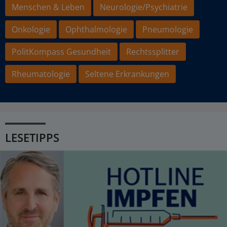
Menschen & Leben
Neurologie/Psychiatrie
Onkologie
Ophthalmologie
Pneumologie
PolitKompass Gesundheit
Rechtssplitter
Rheumatologie
Seltene Erkrankungen
LESETIPPS