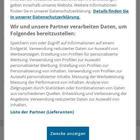
Einblicke in nervige Jahresseiten.
gelten innerhalb unseres Website. Weitere Informationen
finden Sie in unserer Datenschutzerklärung.
Details finden Sie
07.08.2026
in unserer Datenschutzerklärung.
Wir und unsere Partner verarbeiten Daten, um
WIdO-Qualitätsmonitor 2026
Folgendes bereitzustellen:
Tumoroperationen: Mindestmengen
Speichern von oder Zugriff auf Informationen auf einem
beschleunigen die Zentralisierung der
Endgerät. Verwendung reduzierter Daten zur Auswahl von
Krebsversorgung
Werbeanzeigen. Erstellung von Profilen für personalisierte
Werbung. Verwendung von Profilen zur Auswahl
Der WIdO-Qualitätsmonitor 2026 weist für mehrere
personalisierter Werbung. Erstellung von Profilen zur
komplexe Tumoroperationen steigende Fallzahlen je
Personalisierung von Inhalten. Verwendung von Profilen zur
Krankenhaus aus. Damit konzentriert sich die
Auswahl personalisierter Inhalte. Messung der Werbeleistung.
Messung der Performance von Inhalten. Analyse von
Versorgung auf weniger Kliniken.
Zielgruppen durch Statistiken oder Kombinationen von Daten
Kooperation
|
In Kooperation mit:
AOK-Bundesverband
aus verschiedenen Quellen. Entwicklung und Verbesserung der
Angebote. Verwendung reduzierter Daten zur Auswahl von
06.08.2026
Inhalten.
Liste der Partner (Lieferanten)
Zwecke anzeigen