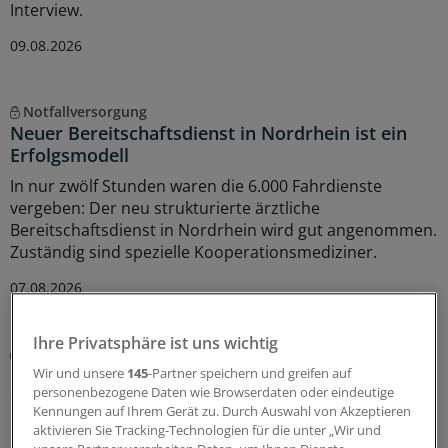
Interview.
09.08.2026
Notfallversorgung
Neuer Bereitschaftsdienst in Nordrhein ist ein
Erfolgsmodell
In nur zwölf Stunden waren die 6.000 Fahrdienste
vergeben: Der neu strukturierte ärztliche
Bereitschaftsdienst in Nordrhein wird gut angenommen.
Zuständig sind spezielle Kooperationsmediziner.
07.08.2026
Ihre Privatsphäre ist uns wichtig
Abrechnung
KV Rheinland-Pfalz rät prophylaktisch weiterhin
Wir und unsere
145
-Partner speichern und greifen auf
personenbezogene Daten wie Browserdaten oder eindeutige
ePA-Befüllung abzurechnen
Kennungen auf Ihrem Gerät zu. Durch Auswahl von Akzeptieren
Honorar für ePA-Befüllung ist seit August Geschichte.
aktivieren Sie Tracking-Technologien für die unter „Wir und