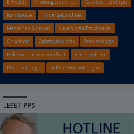
E-Health
Frauengesundheit
Gastroenterologie
Kardiologie
Kindergesundheit
Menschen & Leben
Neurologie/Psychiatrie
Onkologie
Ophthalmologie
Pneumologie
PolitKompass Gesundheit
Rechtssplitter
Rheumatologie
Seltene Erkrankungen
LESETIPPS