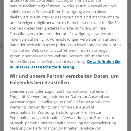
Nicht so bei den Zahnärzten, die dürfen noch bis
unsere Partner verarbeiten Daten, um Ihnen Dienste
bereitzustellen“ aufgeführten Zwecke. Durch Auswahl von Alle
Jahresende. Das wollen KBV und KVen auch erreichen.
ablehnen oder Widerruf Ihrer Einwilligung werden diese
Doch hier gilt: Nur wer schreibt, der bleibt!
deaktiviert. Wenn Tracker deaktiviert sind, sind manche Inhalte
und Anzeigen möglicherweise nicht mehr so relevant für Sie. Sie
07.08.2026
können dieses Menü jederzeit wieder aufrufen, um Ihre
Einstellungen zu ändern oder Ihre Einwilligung zu widerrufen,
indem Sie auf den Link Voreinstellungen verwalten am unteren
Rand der Webseite klicken [oder das schwebende Symbol unten
links auf der Webseite, falls zutreffend]. Ihre Einstellungen
gelten innerhalb unseres Website. Weitere Informationen
DAS KÖNNTE SIE AUCH INTERESSIEREN
finden Sie in unserer Datenschutzerklärung.
Details finden Sie
in unserer Datenschutzerklärung.
Wir und unsere Partner verarbeiten Daten, um
Folgendes bereitzustellen:
Speichern von oder Zugriff auf Informationen auf einem
Endgerät. Verwendung reduzierter Daten zur Auswahl von
Werbeanzeigen. Erstellung von Profilen für personalisierte
Werbung. Verwendung von Profilen zur Auswahl
personalisierter Werbung. Erstellung von Profilen zur
Personalisierung von Inhalten. Verwendung von Profilen zur
Auswahl personalisierter Inhalte. Messung der Werbeleistung.
Messung der Performance von Inhalten. Analyse von