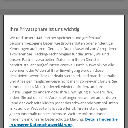
MEHR ZUM THEMA
Ihre Privatsphäre ist uns wichtig
Wir und unsere
145
-Partner speichern und greifen auf
Wissenswertes für die Ferienzeit
personenbezogene Daten wie Browserdaten oder eindeutige
Die Praxis geht in Urlaub? Diese Spielregeln
Kennungen auf Ihrem Gerät zu. Durch Auswahl von Akzeptieren
gelten für die Vertretung
aktivieren Sie Tracking-Technologien für die unter „Wir und
unsere Partner verarbeiten Daten, um Ihnen Dienste
Wer eine vertragsärztliche Praxis führt, muss vor seinem
bereitzustellen“ aufgeführten Zwecke. Durch Auswahl von Alle
Urlaub eine Vertretung organisieren. Was dabei zu
ablehnen oder Widerruf Ihrer Einwilligung werden diese
beachten ist – und ab wann die KV informiert werden
deaktiviert. Wenn Tracker deaktiviert sind, sind manche Inhalte
muss.
und Anzeigen möglicherweise nicht mehr so relevant für Sie. Sie
können dieses Menü jederzeit wieder aufrufen, um Ihre
26.07.2026
Einstellungen zu ändern oder Ihre Einwilligung zu widerrufen,
indem Sie auf den Link Voreinstellungen verwalten am unteren
Rand der Webseite klicken [oder das schwebende Symbol unten
„ÄrzteTag“-Podcast
links auf der Webseite, falls zutreffend]. Ihre Einstellungen
Was bringt eine Mitarbeiterbeteiligung für die
gelten innerhalb unseres Website. Weitere Informationen
finden Sie in unserer Datenschutzerklärung.
Details finden Sie
Praxis, Dr. Lindenau?
in unserer Datenschutzerklärung.