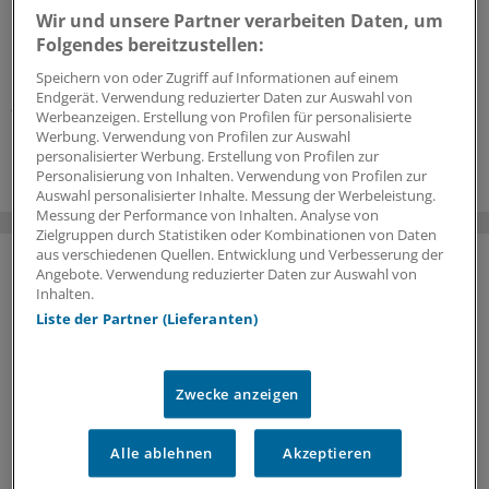
In unternehmerische Verantwortung kann man auch
Wir und unsere Partner verarbeiten Daten, um
hineinwachsen – etwa über Beteiligungsmodelle an
Folgendes bereitzustellen:
Praxen oder MVZ. Wie dabei vorzugehen ist und was es
bringt, erläutert Rechtsanwalt Dr.
Lars Lindenau
im
Speichern von oder Zugriff auf Informationen auf einem
Endgerät. Verwendung reduzierter Daten zur Auswahl von
„ÄrzteTag“-Podcast.
Werbeanzeigen. Erstellung von Profilen für personalisierte
Werbung. Verwendung von Profilen zur Auswahl
14.07.2026
personalisierter Werbung. Erstellung von Profilen zur
Personalisierung von Inhalten. Verwendung von Profilen zur
Auswahl personalisierter Inhalte. Messung der Werbeleistung.
Messung der Performance von Inhalten. Analyse von
Zielgruppen durch Statistiken oder Kombinationen von Daten
aus verschiedenen Quellen. Entwicklung und Verbesserung der
Angebote. Verwendung reduzierter Daten zur Auswahl von
Inhalten.
Liste der Partner (Lieferanten)
Zwecke anzeigen
Alle ablehnen
Akzeptieren