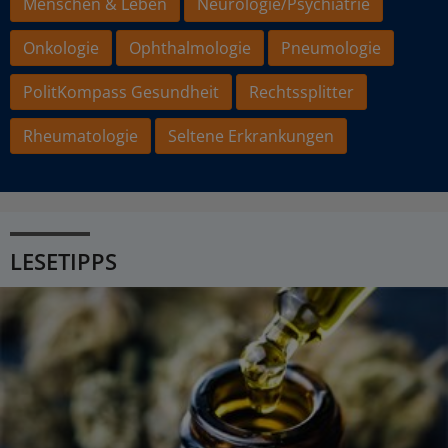
Menschen & Leben
Neurologie/Psychiatrie
Onkologie
Ophthalmologie
Pneumologie
PolitKompass Gesundheit
Rechtssplitter
Rheumatologie
Seltene Erkrankungen
LESETIPPS