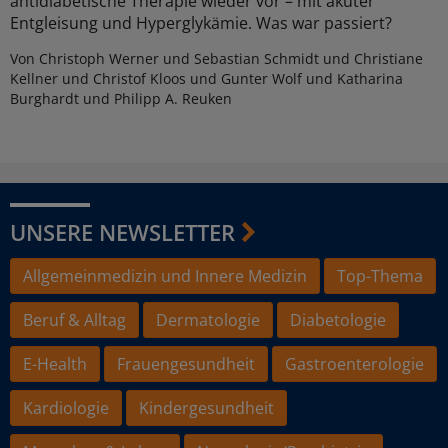
antidiabetische Therapie wieder vor – mit akuter
Entgleisung und Hyperglykämie. Was war passiert?
Von Christoph Werner und Sebastian Schmidt und Christiane
Kellner und Christof Kloos und Gunter Wolf und Katharina
Burghardt und Philipp A. Reuken
UNSERE NEWSLETTER
Allgemeinmedizin und Innere Medizin
Top-Thema
Beruf & Alltag
Dermatologie
Diabetologie
E-Health
Frauengesundheit
Gastroenterologie
Kardiologie
Kindergesundheit