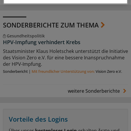
SONDERBERICHTE ZUM THEMA
Gesundheitspolitik
HPV-Impfung verhindert Krebs
Staatsminister Klaus Holetschek unterstützt die Initiative
des Vision Zero e.V. für eine bessere Inanspruchnahme
der HPV-Impfung.
Sonderbericht
|
Mit freundlicher Unterstützung von:
Vision Zero e.V.
weitere Sonderberichte
Vorteile des Logins
Über unser
kostenloses Login
erhalten Ärzte und