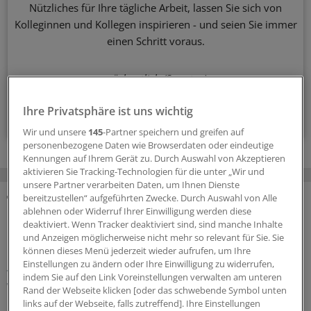
Nützliches für Ihre tägliche Arbeit, lassen Sie sich von
Kolleginnen und Kollegen inspirieren - und seien Sie immer
einen Schritt voraus.
wöchentlich (Sonntag)
Ihre Privatsphäre ist uns wichtig
Zum Abonnieren bitte anmelden
Wir und unsere
145
-Partner speichern und greifen auf
personenbezogene Daten wie Browserdaten oder eindeutige
Kennungen auf Ihrem Gerät zu. Durch Auswahl von Akzeptieren
aktivieren Sie Tracking-Technologien für die unter „Wir und
unsere Partner verarbeiten Daten, um Ihnen Dienste
bereitzustellen“ aufgeführten Zwecke. Durch Auswahl von Alle
ablehnen oder Widerruf Ihrer Einwilligung werden diese
MEHR ZUM THEMA
deaktiviert. Wenn Tracker deaktiviert sind, sind manche Inhalte
und Anzeigen möglicherweise nicht mehr so relevant für Sie. Sie
Präventionsoffensive
können dieses Menü jederzeit wieder aufrufen, um Ihre
Gesundheitsrechtler Thomas Schlegel: „Krankheit
Einstellungen zu ändern oder Ihre Einwilligung zu widerrufen,
wirkt wie eine stille Rezession im Inneren der
indem Sie auf den Link Voreinstellungen verwalten am unteren
Wirtschaft“
Rand der Webseite klicken [oder das schwebende Symbol unten
links auf der Webseite, falls zutreffend]. Ihre Einstellungen
Die Koalition will die Prävention als