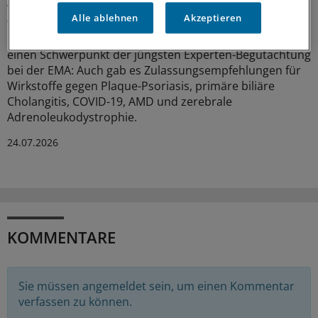
Acht Pharma-Innovationen auf der Zielgeraden
zur EU-Zulassung
Alle ablehnen
Akzeptieren
Neue Ansätze gegen zu hohe Cholesterinwerte bildeten
einen Schwerpunkt der jüngsten Experten-Begutachtung
bei der EMA: Auch gab es Zulassungsempfehlungen für
Wirkstoffe gegen Plaque-Psoriasis, primäre biliäre
Cholangitis, COVID-19, AMD und zerebrale
Adrenoleukodystrophie.
24.07.2026
KOMMENTARE
Sie müssen angemeldet sein, um einen Kommentar
verfassen zu können.