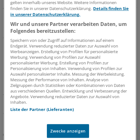
gelten innerhalb unseres Website. Weitere Informationen
gesamtgesellschaftliche Aufgabe stärken. Richtig so, sagt
finden Sie in unserer Datenschutzerklärung.
Details finden Sie
der Gesundheitsrechtler Professor Thomas Schlegel im
in unserer Datenschutzerklärung.
Interview mit der Ärzte Zeitung. Das Thema habe aber
Wir und unsere Partner verarbeiten Daten, um
eine viel größere Dimension als viele meinten.
Folgendes bereitzustellen:
07.08.2026
Speichern von oder Zugriff auf Informationen auf einem
Endgerät. Verwendung reduzierter Daten zur Auswahl von
Werbeanzeigen. Erstellung von Profilen für personalisierte
Werbung. Verwendung von Profilen zur Auswahl
Leitliniennutzung
personalisierter Werbung. Erstellung von Profilen zur
Hausärzte wünschen sich Leitlinien kürzer,
Personalisierung von Inhalten. Verwendung von Profilen zur
strukturierter und praxisnäher
Auswahl personalisierter Inhalte. Messung der Werbeleistung.
Messung der Performance von Inhalten. Analyse von
In hausärztlichen Praxen wird durchaus regelmäßig auf
Zielgruppen durch Statistiken oder Kombinationen von Daten
Leitlinien zurückgegriffen – eine Umfrage zeigt allerdings
aus verschiedenen Quellen. Entwicklung und Verbesserung der
wegen Zeitmangels und zu umfangreicher Dokumente
Angebote. Verwendung reduzierter Daten zur Auswahl von
deutlichen Verbesserungsbedarf.
Inhalten.
Liste der Partner (Lieferanten)
03.08.2026
Zwecke anzeigen
Juli-Sitzung des CHMP