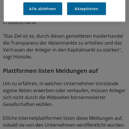
Lebenspartner und unterhaltspflichtige Kinder", betont
die Bundesanstalt für Finanzdienstleistungsaufsicht
Alle ablehnen
Akzeptieren
(BaFin), die Kontrollbehörde für die Börsen und Banken
in Deutschland.
"Das Ziel ist es, durch diesen gemeldeten Insiderhandel
die Transparenz der Aktienmärkte zu erhöhen und das
Vertrauen der Anleger in den Kapitalmarkt zu stärken",
sagt Hünicke.
Plattformen listen Meldungen auf
Um zu erfahren, in welchen Unternehmen Vorstände
eigene Aktien erwerben oder verkaufen, müssen Anleger
sich nicht durch die Webseiten börsennotierter
Gesellschaften wühlen.
Etliche Internetplattformen listen diese Meldungen auf,
sobald sie von den Unternehmen veröffentlicht wurden.