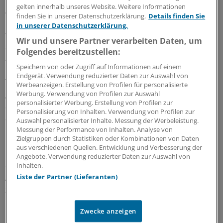
gelten innerhalb unseres Website. Weitere Informationen
Aktientransaktionen von Führungskräften "Director‘s
finden Sie in unserer Datenschutzerklärung.
Details finden Sie
Dealings" genannt. Da Vorstände bestens über die
in unserer Datenschutzerklärung.
wirtschaftliche Lage ihres Unternehmens informiert
Wir und unsere Partner verarbeiten Daten, um
sind, können sie die künftige Entwicklung des
Folgendes bereitzustellen:
Aktienkurses auch am besten einschätzen.
Speichern von oder Zugriff auf Informationen auf einem
Endgerät. Verwendung reduzierter Daten zur Auswahl von
Thomaschowski: "Sie kennen nicht nur die Ertragslage
Werbeanzeigen. Erstellung von Profilen für personalisierte
genau, sie wissen auch, ob demnächst Mitbewerber
Werbung. Verwendung von Profilen zur Auswahl
personalisierter Werbung. Erstellung von Profilen zur
aufgekauft oder neue Produkte oder Dienstleistungen
Personalisierung von Inhalten. Verwendung von Profilen zur
an den Markt gebracht werden, die Umsatz und Gewinn
Auswahl personalisierter Inhalte. Messung der Werbeleistung.
und damit den Aktienkurs erheblich steigern können".
Messung der Performance von Inhalten. Analyse von
Zielgruppen durch Statistiken oder Kombinationen von Daten
aus verschiedenen Quellen. Entwicklung und Verbesserung der
Deshalb hat die EU-Kommission auch in allen Ländern
Angebote. Verwendung reduzierter Daten zur Auswahl von
der Staatengemeinschaft die Unternehmen verpflichtet,
Inhalten.
Aktiengeschäfte ihrer Führungskräfte sofort öffentlich
Liste der Partner (Lieferanten)
zu machen.
Zwecke anzeigen
"Die Meldepflicht gilt auch für Ehepartner, eingetragene