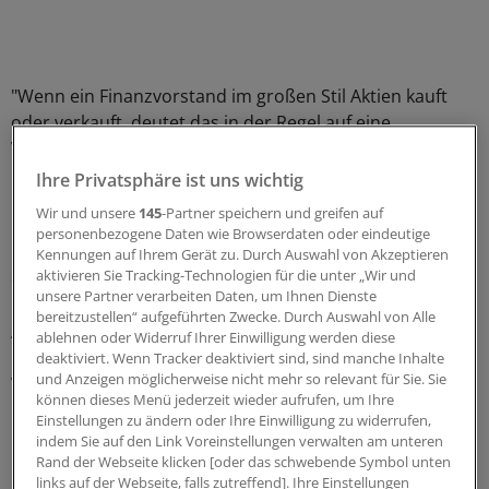
"Wenn ein Finanzvorstand im großen Stil Aktien kauft
oder verkauft, deutet das in der Regel auf eine
Veränderung beim Unternehmen hin", sagt Thomas
Hünicke, geschäftsführender Gesellschafter der
Ihre Privatsphäre ist uns wichtig
Düsseldorfer Vermögensverwaltung WBS Hünicke.
Wir und unsere
145
-Partner speichern und greifen auf
personenbezogene Daten wie Browserdaten oder eindeutige
"Erwerben Führungskräfte Aktien ihres Konzerns, ist
Kennungen auf Ihrem Gerät zu. Durch Auswahl von Akzeptieren
aktivieren Sie Tracking-Technologien für die unter „Wir und
dies ein starker Indikator, dass sie mit steigenden
unsere Partner verarbeiten Daten, um Ihnen Dienste
Kursen rechnen", so Dieter Thomaschowski, Inhaber des
bereitzustellen“ aufgeführten Zwecke. Durch Auswahl von Alle
Analysehauses Thomaschowski Research & Advisory in
ablehnen oder Widerruf Ihrer Einwilligung werden diese
Erkrath. "Umgekehrt sind Verkäufe in größerem Stil ein
deaktiviert. Wenn Tracker deaktiviert sind, sind manche Inhalte
und Anzeigen möglicherweise nicht mehr so relevant für Sie. Sie
Warnsignal."
können dieses Menü jederzeit wieder aufrufen, um Ihre
Einstellungen zu ändern oder Ihre Einwilligung zu widerrufen,
Director‘s Dealings im Web
indem Sie auf den Link Voreinstellungen verwalten am unteren
Rand der Webseite klicken [oder das schwebende Symbol unten
links auf der Webseite, falls zutreffend]. Ihre Einstellungen
Im englischsprachigen Börsenjargon werden